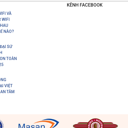
KÊNH FACEBOOK
IFI VÀ
 WIFI
NHAU
Ế NÀO?
 ĐẠI SỨ
H
ION TOÀN
25
ÔNG
ẠI VIỆT
 AN TÂM