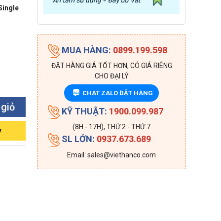
Single
MUA HÀNG:
0899.199.598
ĐẶT HÀNG GIÁ TỐT HƠN, CÓ GIÁ RIÊNG
CHO ĐẠI LÝ
CHAT ZALO ĐẶT HÀNG
ZALO
 giỏ
KỸ THUẬT:
1900.099.987
(8H - 17H), THỨ 2 - THỨ 7
y
SL LỚN:
0937.673.689
Email: sales@viethanco.com