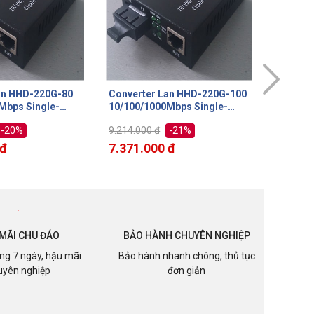
an HHD-220G-100
Converter Lan HHD-210G-
Convert
Mbps Single-
20A, HHD-210G-20B Single-
40A, H
loại 2 sợi quang
mode 20km loại 1 sợi quang
10/100/
-21%
-20%
1.980.000 đ
3.248.0
Internet và
sử dụng cho Internet và
mode 40
Camera IP
sử dụng
 đ
1.584.000 đ
2.598.
Camera
MÃI CHU ĐÁO
BẢO HÀNH CHUYÊN NGHIỆP
ong 7 ngày, hậu mãi
Bảo hành nhanh chóng, thủ tục
uyên nghiệp
đơn giản