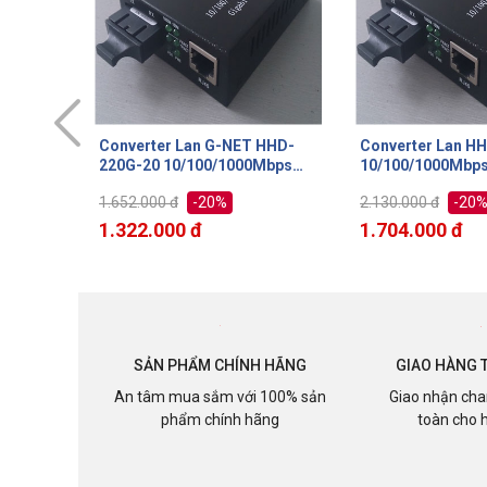
 HHD-
Converter Lan HHD-220G-40
Converter Lan H
Mbps
10/100/1000Mbps Single-
10/100/1000Mbps
 2 sợi
mode 40km loại 2 sợi quang
mode 60km loại 2
-20%
-20
2.130.000 đ
5.670.000 đ
ernet và
sử dụng cho Internet và
sử dụng cho Inter
Camera IP
Camera IP
1.704.000 đ
4.536.000 đ
SẢN PHẨM CHÍNH HÃNG
GIAO HÀNG 
An tâm mua sắm với 100% sản
Giao nhận cha
phẩm chính hãng
toàn cho 