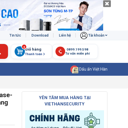
Tin tức
Download
Liên hệ
Tài khoản
0
Giỏ hàng
Thanh toán
Dấu ấn Việt Hàn
ase-
YÊN TÂM MUA HÀNG TẠI
ang
VIETHANSECURITY