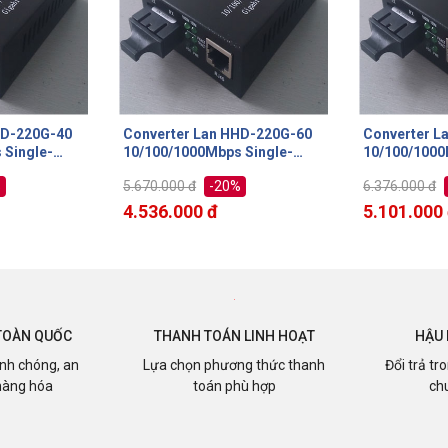
HD-220G-60
Converter Lan HHD-220G-80
Converter L
 Single-
10/100/1000Mbps Single-
10/100/1000
 sợi quang
mode 80km loại 2 sợi quang
mode 100km 
%
-20%
6.376.000 đ
9.214.000 đ
net và
sử dụng cho Internet và
sử dụng cho 
Camera IP
Camera IP
5.101.000 đ
7.371.000
TOÀN QUỐC
THANH TOÁN LINH HOẠT
HẬU 
nh chóng, an
Lựa chọn phương thức thanh
Đổi trả tr
hàng hóa
toán phù hợp
ch