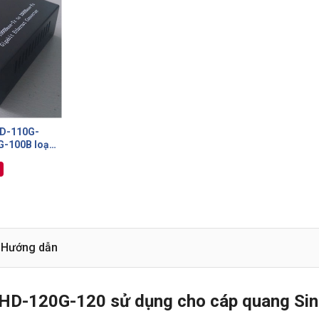
HD-110G-
-100B loại
le-mode
o Internet
Hướng dẫn
HHD-120G-120 sử dụng cho cáp quang Si