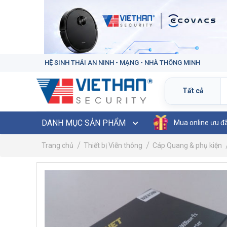
HỆ SINH THÁI AN NINH - MẠNG - NHÀ THÔNG MINH
DANH MỤC SẢN PHẨM
Mua online ưu đ
Trang chủ
Thiết bị Viễn thông
Cáp Quang & phụ kiện