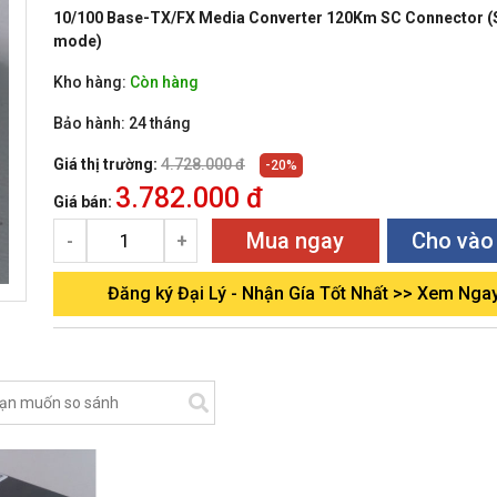
10/100 Base-TX/FX Media Converter 120Km SC Connector (
mode)
Kho hàng:
Còn hàng
Bảo hành:
24 tháng
Giá thị trường:
4.728.000 đ
-20%
3.782.000 đ
Giá bán:
Mua ngay
Cho vào
-
+
Đăng ký Đại Lý - Nhận Gía Tốt Nhất >> Xem Nga