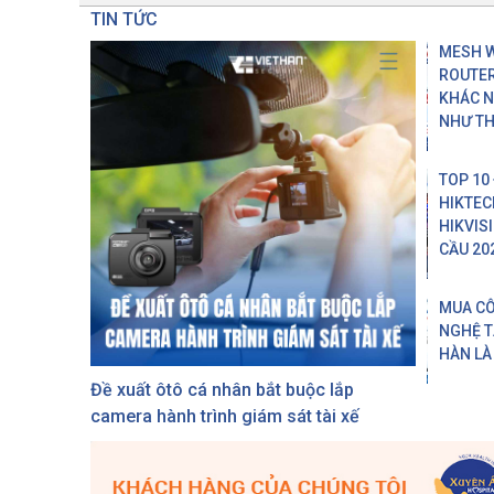
TIN TỨC
MESH W
ROUTER
KHÁC 
NHƯ TH
TOP 10
HIKTEC
HIKVIS
CẦU 20
MUA C
NGHỆ T
HÀN LÀ
Đề xuất ôtô cá nhân bắt buộc lắp
camera hành trình giám sát tài xế