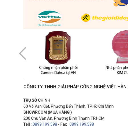
CÔNG TY TNHH GIẢI PHÁP CÔNG NGHỆ VIỆT HÀN
TRỤ SỞ CHÍNH
60 Võ Văn Kiệt, Phường Bến Thành, TP.Hồ Chí Minh
SHOWROOM (MUA HÀNG )
200 Chu Văn An, Phường Bình Thạnh TP.HCM
Tell
:
0899.199.598
-
Fax
:
0899.199.598