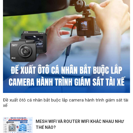
Đề xuất ôtô cá nhân bắt buộc lắp camera hành trình giám sát tài
xế
MESH WIFI VÀ ROUTER WIFI KHÁC NHAU NHƯ
THẾ NÀO?