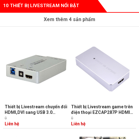
10 THIẾT BỊ LIVESTREAM NỔI BẬT
Xem thêm
4
sản phẩm
Thiết bị Livestream chuyển đổi
Thiết bị Livestream game trên
HDMI,DVI sang USB 3.0
điện thoại EZCAP287P HDMI
UNISHEEN
TO USB 3.0
0
0
Liên hệ
Liên hệ