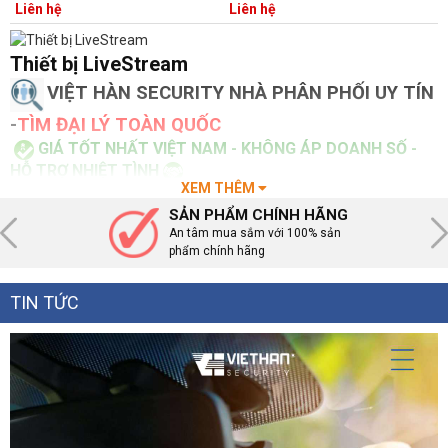
Liên hệ
Liên hệ
Thiết bị LiveStream
VIỆT HÀN SECURITY NHÀ PHÂN PHỐI UY TÍN
-
TÌM ĐẠI LÝ TOÀN QUỐC
GIÁ TỐT NHẤT VIỆT NAM - KHÔNG ÁP DOANH SỐ -
HỖ TRỢ NHIỆT TÌNH
XEM THÊM
0899.199.598
Tổng đài :
( phòng kinh doanh )
- Hỗ trợ kỹ thuật
SẢN PHẨM CHÍNH HÃNG
1900.099.987
:
An tâm mua sắm với 100% sản
phẩm chính hãng
🚛
Giao hàng toàn Quốc
TIN TỨC
CHÚNG TÔI LUÔN THỰC HIỆN NHỮNG GÌ CAM KẾT
VỚI KHÁCH HÀNG