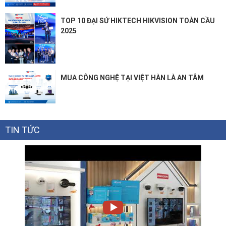
TOP 10 ĐẠI SỨ HIKTECH HIKVISION TOÀN CẦU
2025
MUA CÔNG NGHỆ TẠI VIỆT HÀN LÀ AN TÂM
TIN TỨC