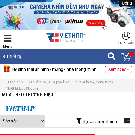
Đóng
Tài khoản
Menu
0
Thiết bị ...
Hệ sinh thái an ninh - mạng - nhà thông minh
Xem ngay >
Trang chủ
Thiết bị số, IT & phụ kiện
Thiết bị số, công nghệ
Thiết bị LiveStream
MUA THEO THƯƠNG HIỆU
Bộ lọc mua nhanh