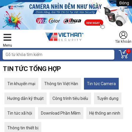
Đóng
Tài khoản
Menu
0
TIN TỨC TỔNG HỢP
Tin khuyến mại
Thông tin Việt Hàn
Tin tức Camera
Hướng dẫn kỹ thuật
Công trình tiêu biểu
Tuyển dụng
Tin tức xã hội
Download Phần Mềm
Hệ thống an ninh
Thông tin thiết bị