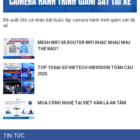
Đề xuất ôtô cá nhân bắt buộc lắp camera hành trình giám sát tài
xế
MESH WIFI VÀ ROUTER WIFI KHÁC NHAU NHƯ
THẾ NÀO?
TOP 10 ĐẠI SỨ HIKTECH HIKVISION TOÀN CẦU
2025
MUA CÔNG NGHỆ TẠI VIỆT HÀN LÀ AN TÂM
TIN TỨC