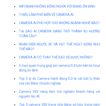
WIFI MẠNH KHÔNG ĐỒNG NGHĨA VỚI MẠNG ỔN ĐỊNH
7 HIỂU LẦM PHỔ BIẾN VỀ CAMERA AI
CAMERA AI PHÙ HỢP CHO NHỮNG NGÀNH NGHỀ NÀO?
TẠI SAO AI CAMERA ĐANG TRỞ THÀNH XU HƯỚNG
TOÀN CẦU?
NHẬN DIỆN NGƯỜI, XE VÀ VẬT THỂ HOẠT ĐỘNG NHƯ
THẾ NÀO?
CAMERA AI CÓ THAY THẾ BẢO VỆ ĐƯỢC KHÔNG?
5 mẹo quan trọng giúp pin camera DJI luôn bền bỉ, hoạt
động ổn định
Top 5 lý do Camera hành động DJI là vật bất ly thân
của các Biker chuyên nghiệp
Camera VIGI nâng tầm trải nghiệm khách hàng với
nguyên tắc 4E
Top 3 camera VIGI trong nhà đáng sở hữu trong năm