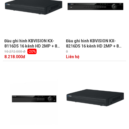
Đầu ghi hình KBVISION KX-
Đầu ghi hình KBVISION KX-
8116D5 16 kênh HD 2MP + 8
8216D5 16 kênh HD 2MP + 8
kênh IP, 1 Sata, Audio, Push
kênh IP, 2 Sata, Audio 1/1,
-20%
10.272.000 đ
0
Video, kết nối 5 in 1
Onvif, kết nối 5 in 1
8.218.000
đ
Liên hệ