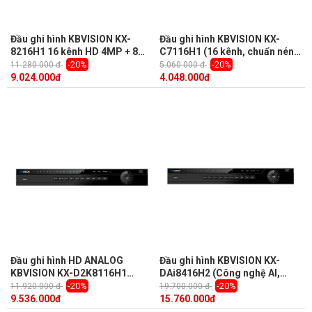
Đầu ghi hình KBVISION KX-
Đầu ghi hình KBVISION KX-
8216H1 16 kênh HD 4MP + 8
C7116H1 (16 kênh, chuẩn nén
kênh IP, 2 Sata, Audio, truyền
H.265)
-20%
-20%
11.280.000 đ
5.060.000 đ
tải âm thanh báo động
9.024.000
đ
4.048.000
đ
Đầu ghi hình HD ANALOG
Đầu ghi hình KBVISION KX-
KBVISION KX-D2K8116H1
DAi8416H2 (Công nghệ AI,
(H265+ 16 kênh + 8 kênh ip,
nhận diện khuôn mặt, 16 kênh)
-20%
-20%
11.920.000 đ
19.700.000 đ
8MP)
9.536.000
đ
15.760.000
đ