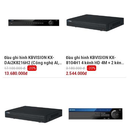
Đầu ghi hình KBVISION KX-
Đầu ghi hình KBVISION KX-
DAi2K8216H2 (Công nghệ AI,
8104H1 4 kênh HD 4M + 2 kênh
nhận diện khuôn mặt, 16 kênh,
IP, 1 Sata, Audio, truyền tải âm
-20%
-20%
17.100.000 đ
3.180.000 đ
hỗ trợ camera lên dến 8.0MP)
thanh báo động
13.680.000
đ
2.544.000
đ