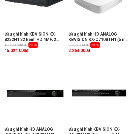
Đầu ghi hình KBVISION KX-
Đầu ghi hình HD ANALOG
8232H1 32 kênh HD 4MP, 2
KBVISION KX-C7108TH1 (5 in
Sata, Audio, truyền tải âm
1, 8 kênh + 2 kênh IP 6Mp)
-20%
-20%
18.780.000 đ
3.580.000 đ
thanh báo động
15.024.000
đ
2.864.000
đ
Đầu ghi hình HD ANALOG
Đầu ghi hình KBVISION KX-