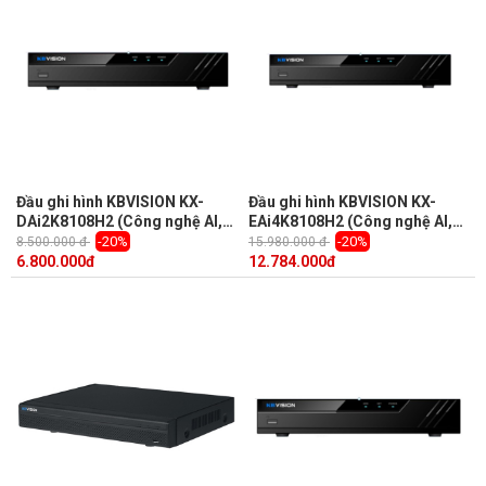
Đầu ghi hình KBVISION KX-
Đầu ghi hình KBVISION KX-
DAi2K8108H2 (Công nghệ AI,
EAi4K8108H2 (Công nghệ AI,
nhận diện khuôn mặt, 8 kênh,
nhận diện khuôn mặt, 8 kênh)
-20%
-20%
8.500.000 đ
15.980.000 đ
hỗ trợ camera lên dến 8.0MP)
6.800.000
đ
12.784.000
đ