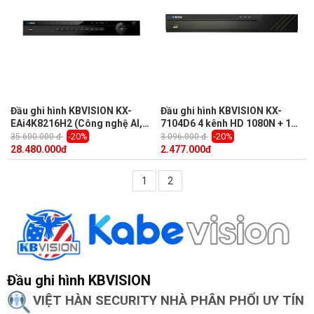
Đầu ghi hình KBVISION KX-
Đầu ghi hình KBVISION KX-
EAi4K8216H2 (Công nghệ AI,
7104D6 4 kênh HD 1080N + 1
nhận diện khuôn mặt, 16 kênh)
kênh IP, 1 Sata, Audio, báo
-20%
-20%
35.600.000 đ
3.096.000 đ
động qua cáp đồng trục
28.480.000
đ
2.477.000
đ
1
2
Đầu ghi hình KBVISION
VIỆT HÀN SECURITY NHÀ PHÂN PHỐI UY TÍN