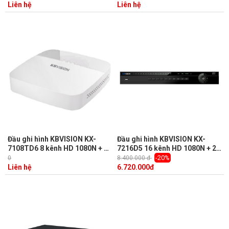
Audio 1/1, Onvif, kết nối 5 in 1
Onvif, kết nối 5 in 1
Liên hệ
Liên hệ
Đầu ghi hình KBVISION KX-
Đầu ghi hình KBVISION KX-
7108TD6 8 kênh HD 1080N + 2
7216D5 16 kênh HD 1080N + 2
kênh IP, 1 Sata, Audio 1/1,
kênh IP, 2 Sata, Audio, Onvif,
-20%
0
8.400.000 đ
Onvif, kết nối 5 in 1
kết nối 5 in 1
Liên hệ
6.720.000
đ