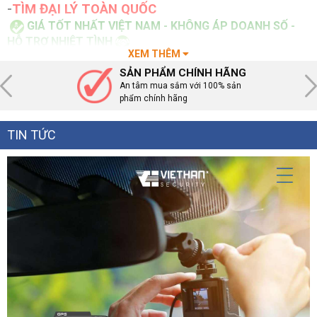
-
TÌM ĐẠI LÝ TOÀN QUỐC
GIÁ TỐT NHẤT VIỆT NAM - KHÔNG ÁP DOANH SỐ -
HỖ TRỢ NHIỆT TÌNH
XEM THÊM
0899.199.598
Tổng đài :
( phòng kinh doanh )
- Hỗ trợ kỹ thuật
SẢN PHẨM CHÍNH HÃNG
1900.099.987
:
An tâm mua sắm với 100% sản
phẩm chính hãng
🚛
Giao hàng toàn Quốc
TIN TỨC
CHÚNG TÔI LUÔN THỰC HIỆN NHỮNG GÌ CAM KẾT
VỚI KHÁCH HÀNG