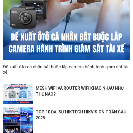
Đề xuất ôtô cá nhân bắt buộc lắp camera hành trình giám sát tài
xế
MESH WIFI VÀ ROUTER WIFI KHÁC NHAU NHƯ
THẾ NÀO?
TOP 10 ĐẠI SỨ HIKTECH HIKVISION TOÀN CẦU
2025