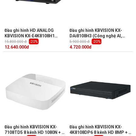
Đầu ghi hình HD ANALOG
Đầu ghi hình KBVISION KX-
KBVISION KX-E4K8108H1
DAi8108H3 (Công nghệ AI,
(H265 + 8 kênh + 8 kênh IP)
nhận diện khuôn mặt, 8 kênh)
-20%
-20%
15.800.000 đ
5.900.000 đ
12.640.000
đ
4.720.000
đ
Đầu ghi hình KBVISION KX-
Đầu ghi hình KBVISION KX-
7108TD5 8 kênh HD 1080N + 2
4K8108DP6 8 kênh HD 8MP + 4