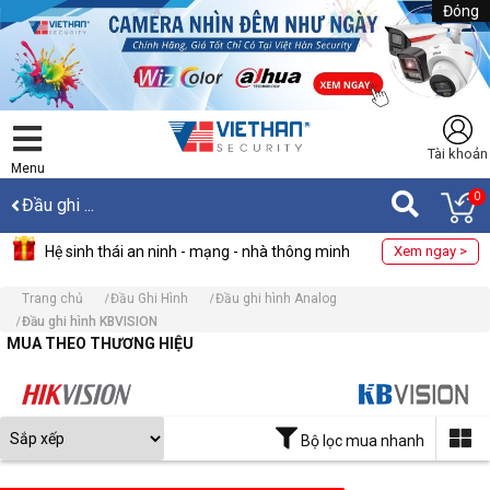
Đóng
Tài khoản
Menu
0
Đầu ghi ...
Hệ sinh thái an ninh - mạng - nhà thông minh
Xem ngay >
Trang chủ
Đầu Ghi Hình
Đầu ghi hình Analog
Đầu ghi hình KBVISION
MUA THEO THƯƠNG HIỆU
Bộ lọc mua nhanh