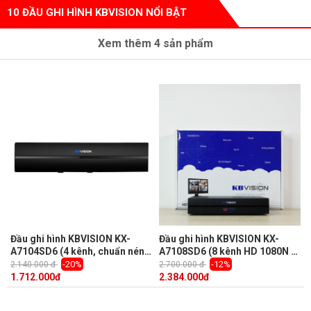
10 ĐẦU GHI HÌNH KBVISION NỔI BẬT
Xem thêm
4
sản phẩm
Đầu ghi hình KBVISION KX-
Đầu ghi hình KBVISION KX-
A7104SD6 (4 kênh, chuẩn nén
A7108SD6 (8 kênh HD 1080N +
H.264)
2 kênh IP)
-20%
-12%
2.140.000 đ
2.700.000 đ
1.712.000
đ
2.384.000
đ