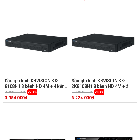
Đầu ghi hình KBVISION KX-
Đầu ghi hình KBVISION KX-
8108H1 8 kênh HD 4M + 4 kênh
2K8108H1 8 kênh HD 4M + 2
IP, 1 Sata, Audio, truyền tải âm
kênh IP, 1 Sata, Audio, Push
-20%
-20%
4.980.000 đ
7.780.000 đ
thanh báo động
Video
3.984.000
đ
6.224.000
đ