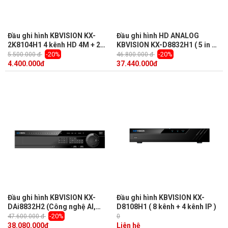
Đầu ghi hình KBVISION KX-
Đầu ghi hình HD ANALOG
2K8104H1 4 kênh HD 4M + 2
KBVISION KX-D8832H1 ( 5 in 1,
kênh IP, 1 Sata, Audio, Push
32 kênh + 32 kênh IP, 8Mp)
-20%
-20%
5.500.000 đ
46.800.000 đ
Video
4.400.000
đ
37.440.000
đ
Đầu ghi hình KBVISION KX-
Đầu ghi hình KBVISION KX-
DAi8832H2 (Công nghệ AI,
D8108H1 ( 8 kênh + 4 kênh IP )
nhận diện khuôn mặt, 32 kênh)
-20%
47.600.000 đ
0
38.080.000
đ
Liên hệ