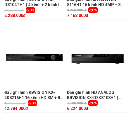
D8104TH1 ( 4 kênh + 2 kênh IP
8116H1 16 kênh HD 4MP + 8
)
kênh IP, 1 Sata, Audio, truyền
-20%
-20%
2.860.000 đ
8.960.000 đ
tải âm thanh báo động
2.288.000
đ
7.168.000
đ
Đầu ghi hình KBVISION KX-
Đầu ghi hình HD ANALOG
2K8216H1 16 kênh HD 8M + 8
KBVISION KX-D2K8108H1 (
kênh IP, 2 Sata, Audio, Push
H265+ 8 kênh + 4 kênh IP, 5Mp)
-20%
-20%
15.980.000 đ
7.780.000 đ
Video
12.784.000
đ
6.224.000
đ