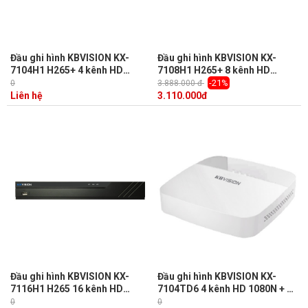
Đầu ghi hình KBVISION KX-
Đầu ghi hình KBVISION KX-
7104H1 H265+ 4 kênh HD
7108H1 H265+ 8 kênh HD
1080N + 1 kênh IP, 1 Sata,
1080N + 2 kênh IP, 1 Sata,
-21%
0
3.888.000 đ
Audio 1/1, Onvif, kết nối 5 in 1
Audio 1/1, Onvif, kết nối 5 in 1
Liên hệ
3.110.000
đ
Đầu ghi hình KBVISION KX-
Đầu ghi hình KBVISION KX-
7116H1 H265 16 kênh HD
7104TD6 4 kênh HD 1080N + 1
1080N + 2 kênh IP, 1 Sata,
kênh IP, 1 Sata, Audio 1/1,
0
0