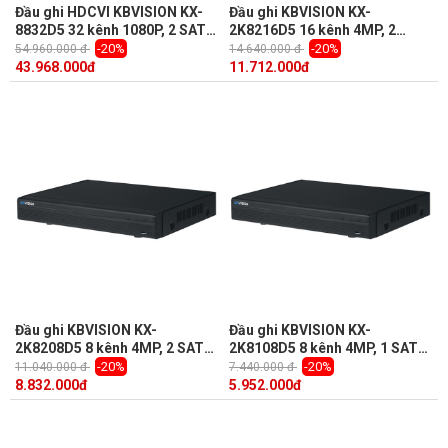
Đầu ghi HDCVI KBVISION KX-
Đầu ghi KBVISION KX-
8832D5 32 kênh 1080P, 2 SATA,
2K8216D5 16 kênh 4MP, 2
HDMI,VGA
SATA, HDMI/VGA, Audio 1/1,
-20%
-20%
54.960.000 đ
14.640.000 đ
H.264+, add 4 camera IP
43.968.000
đ
11.712.000
đ
Đầu ghi KBVISION KX-
Đầu ghi KBVISION KX-
2K8208D5 8 kênh 4MP, 2 SATA,
2K8108D5 8 kênh 4MP, 1 SATA,
HDMI/VGA, Audio 1/1, H.264+,
Audio 1/1, H.264+, add 4
-20%
-20%
11.040.000 đ
7.440.000 đ
add 4 camera IP
camera IP
8.832.000
đ
5.952.000
đ