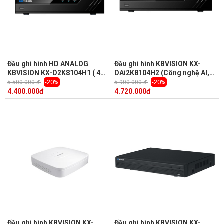
Đầu ghi hình HD ANALOG
Đầu ghi hình KBVISION KX-
KBVISION KX-D2K8104H1 ( 4
DAi2K8104H2 (Công nghệ AI,
kênh + 4 kênh IP, 5Mp)
nhận diện khuôn mặt, 4 kênh,
-20%
-20%
5.500.000 đ
5.900.000 đ
hỗ trợ camera lên dến 8.0MP)
4.400.000
đ
4.720.000
đ
Đầu ghi hình KBVISION KX-
Đầu ghi hình KBVISION KX-