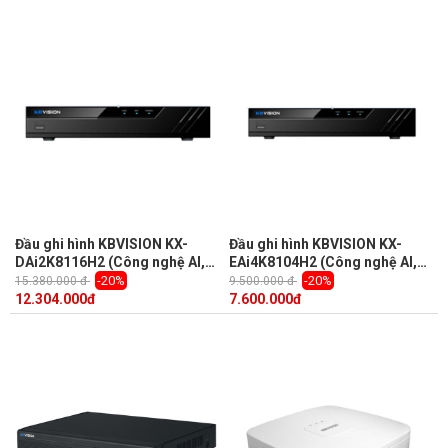
Đầu ghi hình KBVISION KX-
Đầu ghi hình KBVISION KX-
DAi2K8116H2 (Công nghệ AI,
EAi4K8104H2 (Công nghệ AI,
nhận diện khuôn mặt, 16 kênh,
nhận diện khuôn mặt, 4 kênh)
-20%
-20%
15.380.000 đ
9.500.000 đ
hỗ trợ camera lên dến 8.0MP)
12.304.000
đ
7.600.000
đ