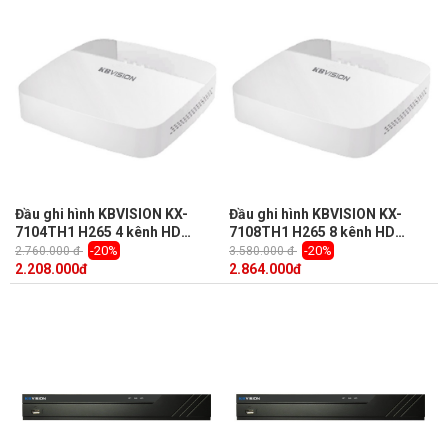
Đầu ghi hình KBVISION KX-
Đầu ghi hình KBVISION KX-
7104TH1 H265 4 kênh HD
7108TH1 H265 8 kênh HD
1080N + 1 kênh IP, 1 Sata,
1080N + 2 kênh IP, 1 Sata,
-20%
-20%
2.760.000 đ
3.580.000 đ
Audio 1/1, Onvif, kết nối 5 in 1
Audio 1/1, Onvif, kết nối 5 in 1
2.208.000
đ
2.864.000
đ