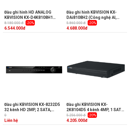
Đầu ghi hình HD ANALOG
Đầu ghi hình KBVISION KX-
KBVISION KX-D4K8108H1
DAi8108H2 (Công nghệ AI,
(H265 + 8 kênh + 4 kênh IP,
nhận diện khuôn mặt, 8 kênh)
-20%
-20%
8.180.000 đ
5.860.000 đ
6MP)
6.544.000
đ
4.688.000
đ
Đầu ghi KBVISION KX-8232D5
Đầu ghi KBVISION KX-
32 kênh HD 2MP, 2 SATA,
2K8104D5 4 kênh 4MP, 1 SATA,
Audio, Âm thanh 2 chiều, kết
Audio, Push Video, add 2
-20%
0
5.256.000 đ
nối 5 in 1
camera IP
Liên hệ
4.205.000
đ