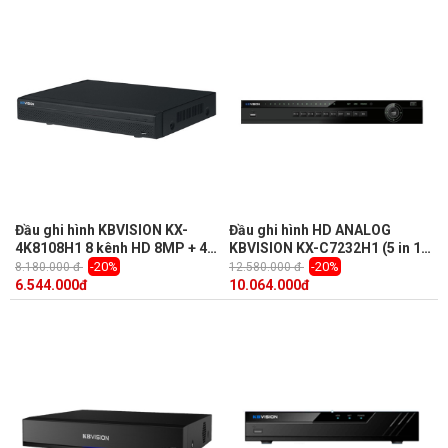
Đầu ghi hình KBVISION KX-
Đầu ghi hình HD ANALOG
4K8108H1 8 kênh HD 8MP + 4
KBVISION KX-C7232H1 (5 in 1,
kênh IP, 1 Sata, Audio, truyền
16 kênh HD Analog + 16 kênh
-20%
-20%
8.180.000 đ
12.580.000 đ
tải âm thanh báo động
IP, 5Mp)
6.544.000
đ
10.064.000
đ