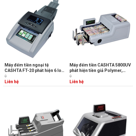
Máy đếm tiền ngoại tệ
Máy đếm tiền CASHTA 5800UV
CASHTA FT-20 phát hiện 6 loại
phát hiện tiền giả Polymer,
ngoại tệ thông dụng, phát hiện
phân biệt được mệnh giá khi
0
0
tiền giả bằng tia UV, hiển thị
đếm
Liên hệ
Liên hệ
mệnh giá khi đếm