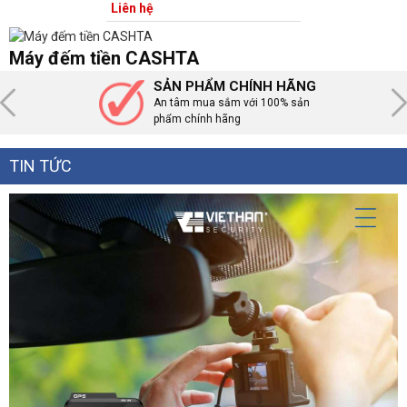
kiểm giả khi đếm, 2 mặt đồng
Liên hệ
hồ.
Máy đếm tiền CASHTA
SẢN PHẨM CHÍNH HÃNG
An tâm mua sắm với 100% sản
phẩm chính hãng
TIN TỨC