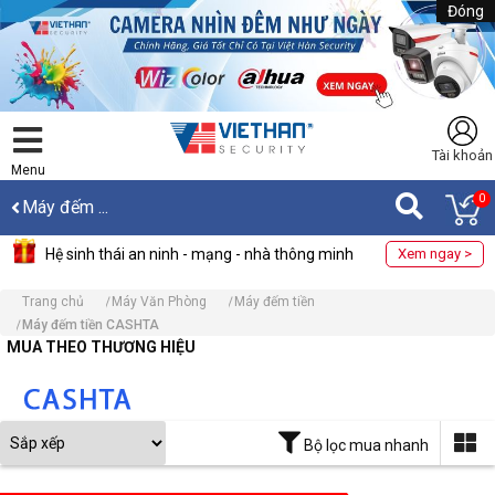
Đóng
Tài khoản
Menu
0
Máy đếm ...
Hệ sinh thái an ninh - mạng - nhà thông minh
Xem ngay >
Trang chủ
Máy Văn Phòng
Máy đếm tiền
Máy đếm tiền CASHTA
MUA THEO THƯƠNG HIỆU
Bộ lọc mua nhanh