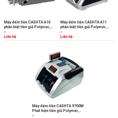
Máy đếm tiền CASHTA A10
Máy đếm tiền CASHTA A11
phân biệt tiền giả Polymer,
phân biệt tiền giả Polymer,
phân biệt mệnh giá tiền, phân
phân biệt mệnh giá tiền, phân
0
0
biệt tiền lẫn loại
biệt tiền rách, tiền bẩn
Liên hệ
Liên hệ
Máy đếm tiền CASHTA 9700W
Phát hiện tiền giả Polymer,
Phân biệt được mệnh giá &
0