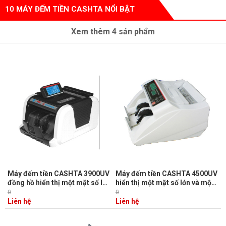
10 MÁY ĐẾM TIỀN CASHTA NỔI BẬT
Xem thêm
4
sản phẩm
Máy đếm tiền CASHTA 3900UV
Máy đếm tiền CASHTA 4500UV
đồng hồ hiển thị một mặt số lớn
hiển thị một mặt số lớn và một
và một mặt số kéo dài, đếm
mặt số kéo dài, đếm được tiền
0
0
được tiền giấy & Polymer
giấy & Polymer.
Liên hệ
Liên hệ