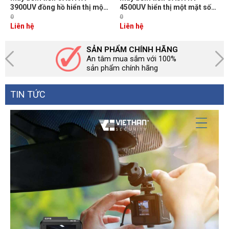
3900UV đồng hồ hiển thị một
4500UV hiển thị một mặt số
mặt số lớn và một mặt số kéo
lớn và một mặt số kéo dài,
0
0
dài, đếm được tiền giấy &
đếm được tiền giấy &
Liên hệ
Liên hệ
Polymer
Polymer.
SẢN PHẨM CHÍNH HÃNG
An tâm mua sắm với 100%
sản phẩm chính hãng
TIN TỨC