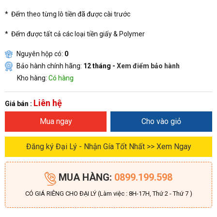
* Đếm theo từng lô tiền đã được cài trước
* Đếm được tất cả các loại tiền giấy & Polymer
Nguyên hộp có:
0
Bảo hành chính hãng:
12 tháng -
Xem điểm bảo hành
Kho hàng:
Có hàng
Liên hệ
Giá bán :
Mua ngay
Cho vào giỏ
Đăng ký Đại Lý - Nhận Gía Tốt Nhất >> Xem Ngay
MUA HÀNG:
0899.199.598
CÓ GIÁ RIÊNG CHO ĐẠI LÝ (Làm việc : 8H-17H, Thứ 2 - Thứ 7 )