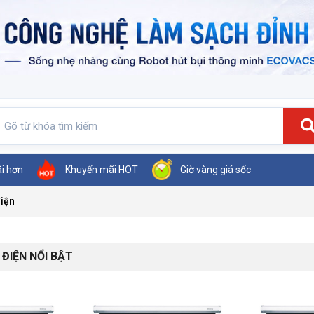
ãi hơn
Khuyến mãi HOT
Giờ vàng giá sốc
iện
ĐIỆN NỔI BẬT