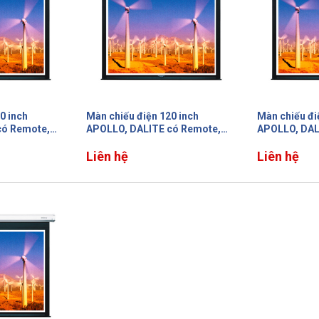
0 inch
Màn chiếu điện 120 inch
Màn chiếu đi
có Remote,
APOLLO, DALITE có Remote,
APOLLO, DAL
i, tỷ lệ 1:1
màn lớn không bị nối, tỷ lệ 1:1
màn lớn không 
Liên hệ
Liên hệ