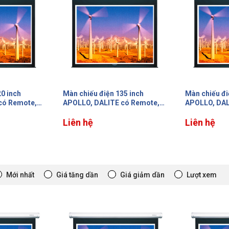
20 inch
Màn chiếu điện 135 inch
Màn chiếu đi
có Remote,
APOLLO, DALITE có Remote,
APOLLO, DAL
ối, tỷ lệ 1:1
màn lớn không bị nối, tỷ lệ 1:1
màn lớn không
Liên hệ
Liên hệ
Mới nhất
Giá tăng dần
Giá giảm dần
Lượt xem