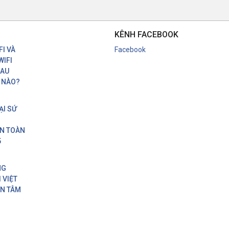
KÊNH FACEBOOK
I VÀ
Facebook
WIFI
HAU
 NÀO?
ẠI SỨ
ON TOÀN
5
NG
 VIỆT
AN TÂM