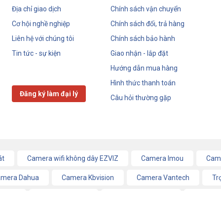
Địa chỉ giao dịch
Chính sách vận chuyển
Cơ hội nghề nghiệp
Chính sách đổi, trả hàng
Liên hệ với chúng tôi
Chính sách bảo hành
Tin tức - sự kiện
Giao nhận - lắp đặt
Hướng dẫn mua hàng
Hình thức thanh toán
Đăng ký làm đại lý
Câu hỏi thường gặp
át
Camera wifi không dây EZVIZ
Camera Imou
Came
mera Dahua
Camera Kbvision
Camera Vantech
Tr
 hình
Nhà thông minh
Báo trộm, báo cháy
Tổng đài
em 34,4G phát Wifi