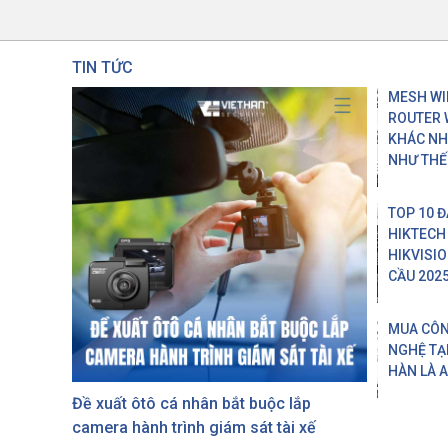
TIN TỨC
MESH WIF
ROUTER 
KHÁC N
NHƯ THẾ
TOP 10 Đ
HIKTECH
HIKVISI
CẦU 202
MUA CÔ
NGHỆ TẠI
HÀN LÀ 
Đề xuất ôtô cá nhân bắt buộc lắp
camera hành trình giám sát tài xế