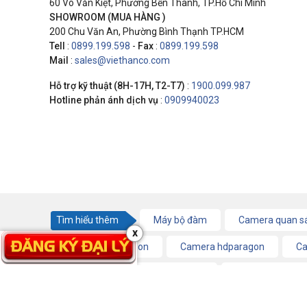
60 Võ Văn Kiệt, Phường Bến Thành, TP.Hồ Chí Minh
SHOWROOM (MUA HÀNG )
200 Chu Văn An, Phường Bình Thạnh TP.HCM
Tell
:
0899.199.598
-
Fax
:
0899.199.598
Mail
:
sales@viethanco.com
Hỗ trợ kỹ thuật (8H-17H, T2-T7)
:
1900.099.987
Hotline phản ánh dịch vụ
:
0909940023
Tìm hiểu thêm
Máy bộ đàm
Camera quan s
x
Camera ip hikvision
Camera hdparagon
Ca
Trọn bộ camera lắp đặt miễn phí
Chuông cửa màn
Cáp quang, Video, Converter
Wifi Ruijie
Mod