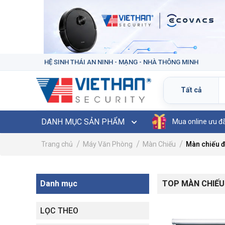
HỆ SINH THÁI AN NINH - MẠNG - NHÀ THÔNG MINH
DANH MỤC SẢN PHẨM
Mua online ưu đ
Trang chủ
Máy Văn Phòng
Màn Chiếu
Màn chiếu đ
Danh mục
TOP MÀN CHIẾU 
LỌC THEO