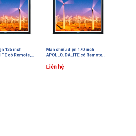
ện 135 inch
Màn chiếu điện 170 inch
ITE có Remote,
APOLLO, DALITE có Remote,
bị nối, tỷ lệ 1:1
màn lớn không bị nối, tỷ lệ 1:1
Liên hệ