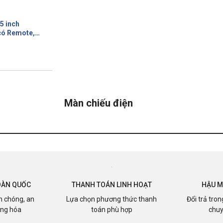
5 inch
có Remote,
i, tỷ lệ 1:1
Màn chiếu điện
OÀN QUỐC
THANH TOÁN LINH HOẠT
HẬU M
h chóng, an
Lựa chọn phương thức thanh
Đổi trả tro
àng hóa
toán phù hợp
chuy