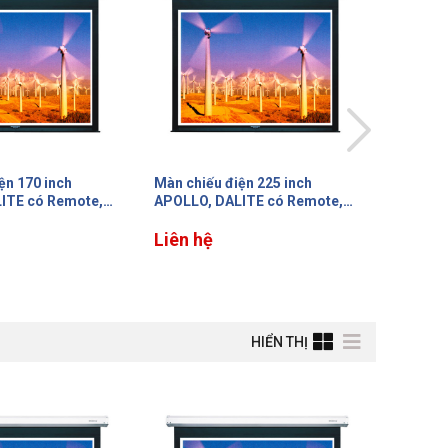
ện 170 inch
Màn chiếu điện 225 inch
ITE có Remote,
APOLLO, DALITE có Remote,
 bị nối, tỷ lệ 1:1
màn lớn không bị nối, tỷ lệ 1:1
Liên hệ
HIỂN THỊ