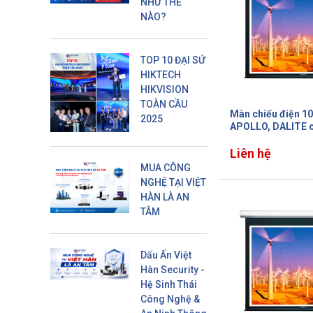
NHƯ THẾ
NÀO?
TOP 10 ĐẠI SỨ
HIKTECH
HIKVISION
TOÀN CẦU
Màn chiếu điện 10
2025
APOLLO, DALITE 
màn lớn không bị nố
Liên hệ
MUA CÔNG
NGHỆ TẠI VIỆT
HÀN LÀ AN
TÂM
Dấu Ấn Việt
Hàn Security -
Hệ Sinh Thái
Công Nghệ &