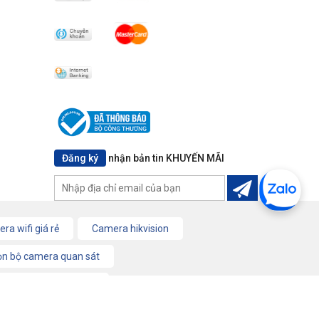
Đăng ký
nhận bản tin KHUYẾN MÃI
ra wifi giá rẻ
Camera hikvision
ọn bộ camera quan sát
 điện thoại Panasonic