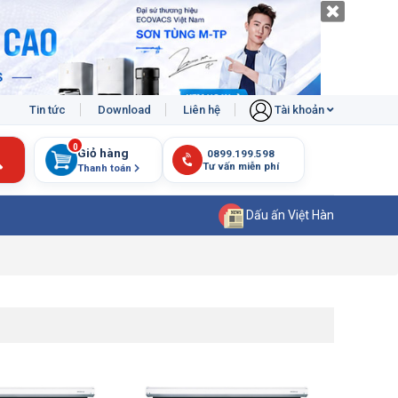
Tin tức
Download
Liên hệ
Tài khoản
0
Giỏ hàng
Thanh toán
Dấu ấn Việt Hàn