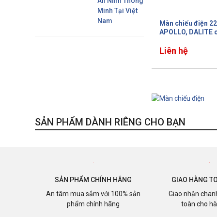
An Ninh Thông
Minh Tại Việt
Nam
Màn chiếu điện 22
APOLLO, DALITE 
màn lớn không bị nố
Liên hệ
SẢN PHẨM DÀNH RIÊNG CHO BẠN
SẢN PHẨM CHÍNH HÃNG
GIAO HÀNG T
An tâm mua sắm với 100% sản
Giao nhận chan
phẩm chính hãng
toàn cho h