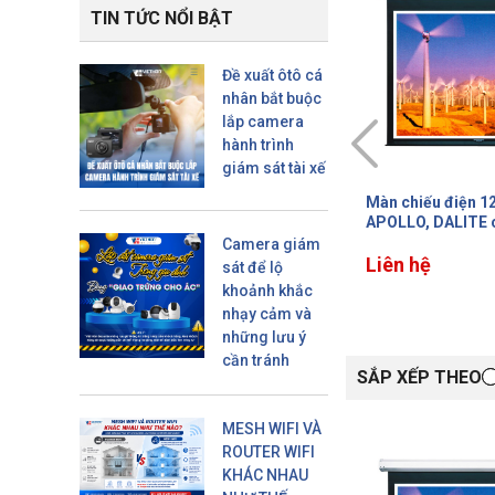
TIN TỨC NỔI BẬT
Đề xuất ôtô cá
nhân bắt buộc
lắp camera
hành trình
giám sát tài xế
Màn chiếu điện 100 inch
Màn chiếu điện 1
APOLLO, DALITE có Remote,
APOLLO, DALITE 
màn lớn không bị nối, tỷ lệ 1:1
màn lớn không bị n
Camera giám
Liên hệ
Liên hệ
sát để lộ
khoảnh khắc
nhạy cảm và
những lưu ý
cần tránh
SẮP XẾP THEO
MESH WIFI VÀ
ROUTER WIFI
KHÁC NHAU