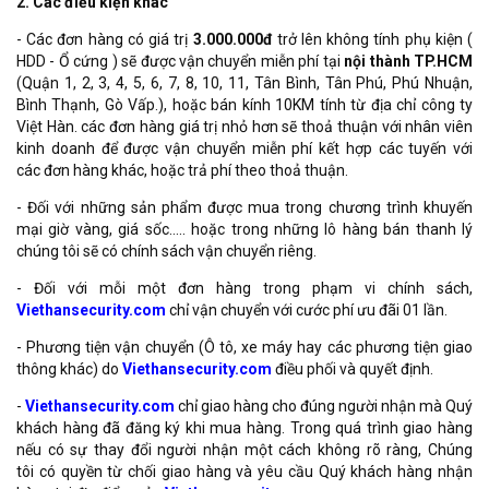
2. Các điều kiện khác
- Các đơn hàng có giá trị
3.000.000đ
trở lên không tính phụ kiện (
HDD - Ổ cứng ) sẽ được vận chuyển miễn phí tại
nội thành TP.HCM
(Quận 1, 2, 3, 4, 5, 6, 7, 8, 10, 11, Tân Bình, Tân Phú, Phú Nhuận,
Bình Thạnh, Gò Vấp.), hoặc bán kính 10KM tính từ địa chỉ công ty
Việt Hàn. các đơn hàng giá trị nhỏ hơn sẽ thoả thuận với nhân viên
kinh doanh để được vận chuyển miễn phí kết hợp các tuyến với
các đơn hàng khác, hoặc trả phí theo thoả thuận.
- Đối với những sản phẩm được mua trong chương trình khuyến
mại giờ vàng, giá sốc….. hoặc trong những lô hàng bán thanh lý
chúng tôi sẽ có chính sách vận chuyển riêng.
- Đối với mỗi một đơn hàng trong phạm vi chính sách,
Viethansecurity.com
chỉ vận chuyển với cước phí ưu đãi 01 lần.
- Phương tiện vận chuyển (Ô tô, xe máy hay các phương tiện giao
thông khác) do
Viethansecurity.com
điều phối và quyết định.
-
Viethansecurity.com
chỉ giao hàng cho đúng người nhận mà Quý
khách hàng đã đăng ký khi mua hàng. Trong quá trình giao hàng
nếu có sự thay đổi người nhận một cách không rõ ràng, Chúng
tôi có quyền từ chối giao hàng và yêu cầu Quý khách hàng nhận