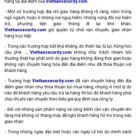
hàng tại địa điểm của
Viethansecurity.com
- Một số trường hợp địa chỉ giao hàng không rõ ràng, nằm trong
ngõ ngách, hoặc ở những nơi nguy hiểm, những vùng đồi núi hiểm
trở, phương tiện giao thông đi lại khó khăn,
Viethansecurity.com
giữ quyền từ chối vận chuyển, giao nhận
hàng trực tiếp.
- Trong các trường hợp bất khả kháng, do thiên tai, lũ lụt, hỏng hóc
cầu phà …,
Viethansecurity.com
không chịu trách nhiệm bồi
thường thiệt hại phát sinh do giao hàng không đúng thời gian hoặc
không vận chuyển hàng hóa đến địa điểm như đã thỏa thuận với
khách hàng.
- Trường hợp
Viethansecurity.com
đã vận chuyển hàng đến địa
điểm giao nhận như thỏa thuận lúc mua hàng, nhưng vì một lý do
nào đó khách hàng yêu cầu trả lại hàng thì lúc đó khách hàng phải
chịu chi phí vận chuyển theo biểu giá quy định của công ty.
- Đối với những sản phẩm nặng và cồng kềnh cần vận chuyển lên
tầng mà không có thang máy đề nghị khách hàng hỗ trợ trong việc
giao nhận.
- Trong những ngày đặc biệt hoặc các ngày Lễ hội do chính sách