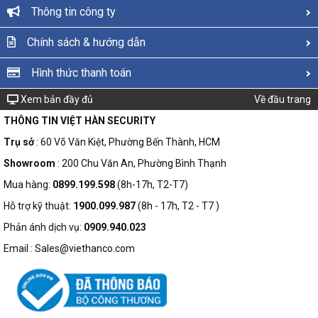
Thông tin công ty
Chính sách & hướng dẫn
Hình thức thanh toán
Xem bản đầy đủ
Về đầu trang
THÔNG TIN VIỆT HÀN SECURITY
Trụ sở
: 60 Võ Văn Kiệt, Phường Bến Thành, HCM
Showroom
: 200 Chu Văn An, Phường Bình Thạnh
Mua hàng:
0899.199.598
(8h-17h, T2-T7)
Hỗ trợ kỹ thuật:
1900.099.987
(8h - 17h, T2 - T7 )
Phản ánh dịch vụ:
0909.940.023
Email : Sales@viethanco.com