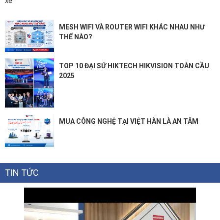
xế
MESH WIFI VÀ ROUTER WIFI KHÁC NHAU NHƯ
THẾ NÀO?
TOP 10 ĐẠI SỨ HIKTECH HIKVISION TOÀN CẦU
2025
MUA CÔNG NGHỆ TẠI VIỆT HÀN LÀ AN TÂM
TIN TỨC