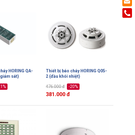
 cháy HORING QA-
Thiết bị báo cháy HORING Q05-
giám sát)
2 (đầu khói nhiệt)
21%
-20%
476.000 đ
381.000 đ