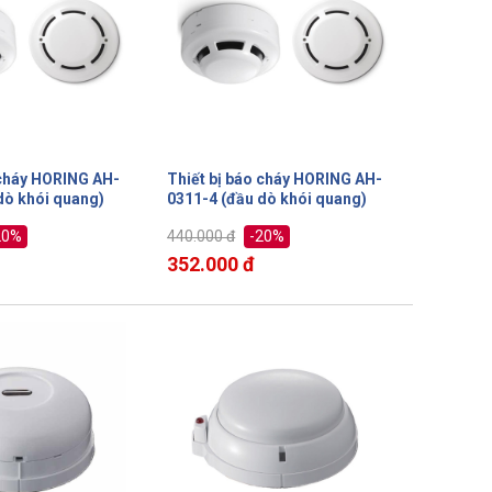
 cháy HORING AH-
Thiết bị báo cháy HORING AH-
dò khói quang)
0311-4 (đầu dò khói quang)
20%
-20%
440.000 đ
352.000 đ