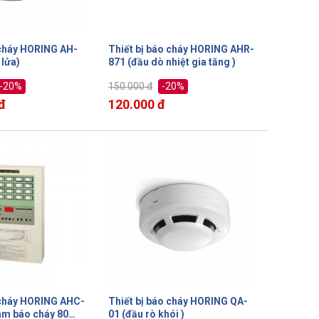
 cháy HORING AH-
Thiết bị báo cháy HORING AHR-
 lửa)
871 (đầu dò nhiệt gia tăng )
-20%
-20%
150.000 đ
đ
120.000 đ
 cháy HORING AHC-
Thiết bị báo cháy HORING QA-
âm báo cháy 80
01 (đầu rò khói )