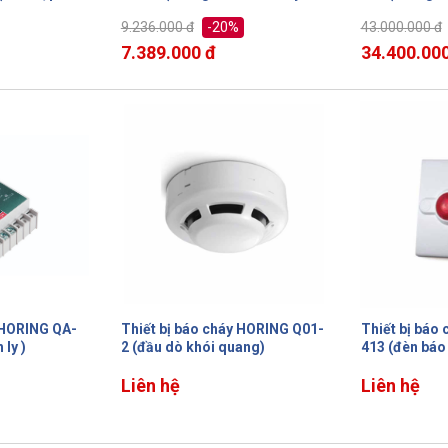
kênh)
kênh)
-20%
9.236.000 đ
43.000.000 đ
7.389.000 đ
34.400.000
 HORING QA-
Thiết bị báo cháy HORING Q01-
Thiết bị báo
h ly )
2 (đầu dò khói quang)
413 (đèn báo
Liên hệ
Liên hệ