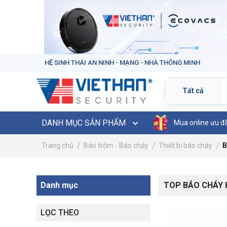
HỆ SINH THÁI AN NINH - MẠNG - NHÀ THÔNG MINH
DANH MỤC SẢN PHẨM
Mua online ưu đ
Trang chủ
Báo trộm - Báo cháy
Thiết bị báo cháy
B
Danh mục
TOP BÁO CHÁY 
LỌC THEO