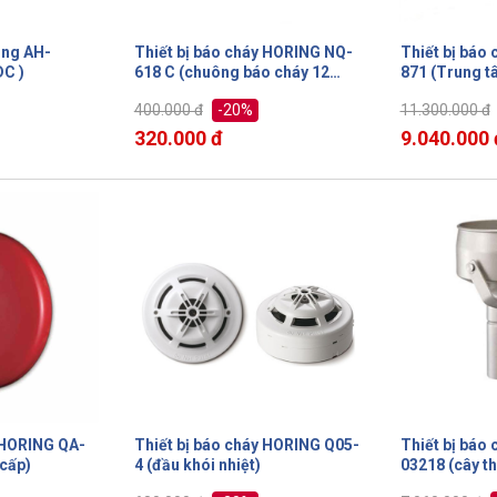
ing AH-
Thiết bị báo cháy HORING NQ-
Thiết bị báo
4VDC )
618 C (chuông báo cháy 12
871 (Trung t
VDC)
kênh)
-20%
400.000 đ
11.300.000 đ
320.000 đ
9.040.000 
 HORING QA-
Thiết bị báo cháy HORING Q05-
Thiết bị báo
 cấp)
4 (đầu khói nhiệt)
03218 (cây th