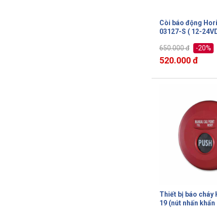
Còi báo động Hor
03127-S ( 12-2
-20%
650.000 đ
520.000 đ
Thiết bị báo cháy
19 (nút nhấn khẩn