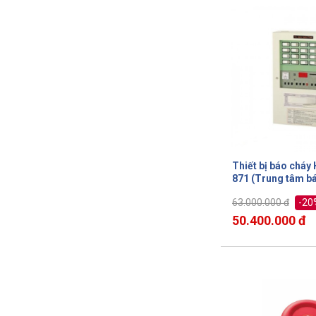
Thiết bị báo chá
871 (Trung tâm b
kênh)
-20
63.000.000 đ
50.400.000 đ