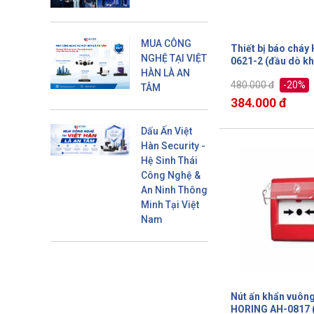
MUA CÔNG
Thiết bị báo cháy
NGHỆ TẠI VIỆT
0621-2 (đầu dò kh
HÀN LÀ AN
-20%
480.000 đ
TÂM
384.000 đ
Dấu Ấn Việt
Hàn Security -
Hệ Sinh Thái
Công Nghệ &
An Ninh Thông
Minh Tại Việt
Nam
Nút ấn khẩn vuông
HORING AH-0817 ( có chụp bảo