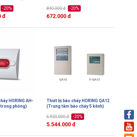
-20%
-20%
840.000 đ
 đ
672.000 đ
 cháy HORING AH-
Thiết bị báo cháy HORING QA12
 trong phòng)
(Trung tâm báo cháy 5 kênh)
-20%
6.930.000 đ
5.544.000 đ