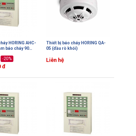
 cháy HORING AHC-
Thiết bị báo cháy HORING QA-
âm báo cháy 90
05 (đầu rò khói)
-20%
Liên hệ
 đ