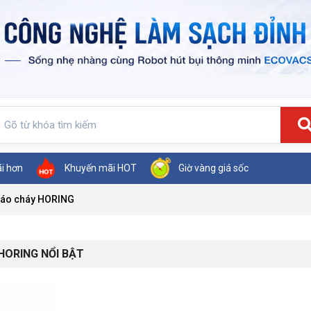
ãi hơn
Khuyến mãi HOT
Giờ vàng giá sốc
áo cháy HORING
HORING NỔI BẬT