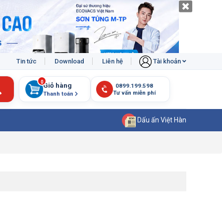
Tin tức
Download
Liên hệ
Tài khoản
0
Giỏ hàng
Thanh toán
Dấu ấn Việt Hàn