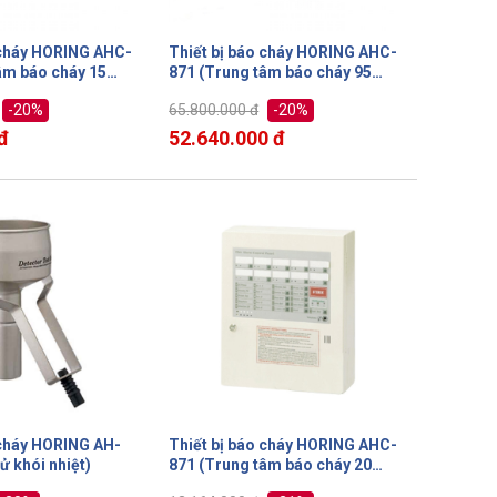
 cháy HORING AHC-
Thiết bị báo cháy HORING AHC-
âm báo cháy 15
871 (Trung tâm báo cháy 95
kênh)
-20%
-20%
65.800.000 đ
đ
52.640.000 đ
 cháy HORING AH-
Thiết bị báo cháy HORING AHC-
ử khói nhiệt)
871 (Trung tâm báo cháy 20
kênh)