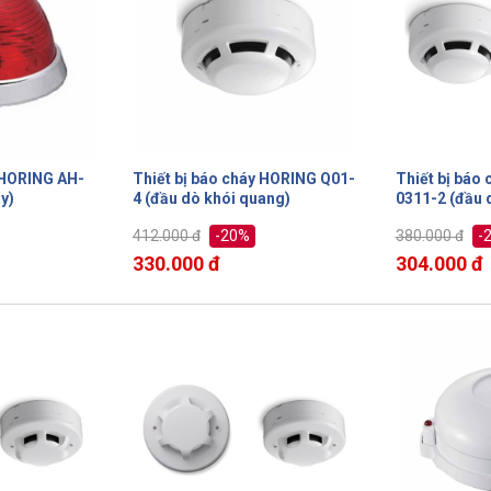
 HORING AH-
Thiết bị báo cháy HORING Q01-
Thiết bị báo
y)
4 (đầu dò khói quang)
0311-2 (đầu 
-20%
-
412.000 đ
380.000 đ
330.000 đ
304.000 đ