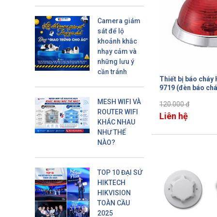
Camera giám
sát để lộ
khoảnh khắc
nhạy cảm và
những lưu ý
cần tránh
Thiết bị báo cháy
9719 (đèn báo chá
MESH WIFI VÀ
120.000 đ
ROUTER WIFI
Liên hệ
KHÁC NHAU
NHƯ THẾ
NÀO?
TOP 10 ĐẠI SỨ
HIKTECH
HIKVISION
TOÀN CẦU
2025