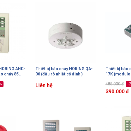
y HORING AHC-
Thiết bị báo cháy HORING QA-
Thiết bị báo
áo cháy 85
06 (đầu rò nhiệt cố định )
17K (module 
%
-
488.000 đ
Liên hệ
390.000 đ