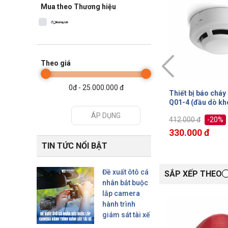
Mua theo Thương hiệu
Theo giá
0đ - 25.000.000 đ
ING AH-
Thiết bị báo cháy HORING
Thiết bị báo chá
Q01-4 (đầu dò khói quang)
0311-2 (đầu dò k
ÁP DỤNG
-20%
-20%
412.000 đ
380.000 đ
330.000 đ
304.000 đ
TIN TỨC NỔI BẬT
Đề xuất ôtô cá
SẮP XẾP THEO
nhân bắt buộc
lắp camera
hành trình
giám sát tài xế