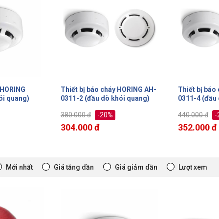
y HORING AH-
Thiết bị báo cháy HORING AH-
Thiết bị báo
hói quang)
0311-4 (đầu dò khói quang)
0621-2 (đầu 
-20%
-
440.000 đ
480.000 đ
352.000 đ
384.000 đ
Mới nhất
Giá tăng dần
Giá giảm dần
Lượt xem