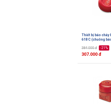
Thiết bị báo chá
618 C (chuông bá
-21%
384.000 đ
307.000 đ