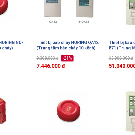
y HORING NQ-
Thiết bị báo cháy HORING QA12
Thiết bị báo
o cháy)
(Trung tâm báo cháy 10 kênh)
871 (Trung t
kênh)
-21%
9.308.000 đ
63.800.000 đ
7.446.000 đ
51.040.000