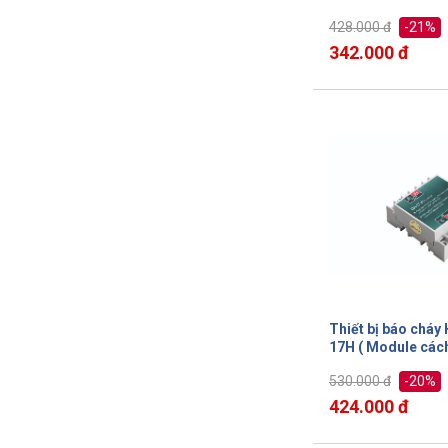
vệ )
-21%
428.000 đ
342.000 đ
Thiết bị báo cháy
17H ( Module các
-20%
530.000 đ
424.000 đ