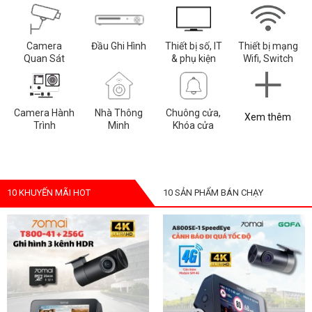
Camera
Đầu Ghi Hình
Thiết bị số, IT
Thiết bị mạng
Quan Sát
& phụ kiện
Wifi, Switch
Camera Hành
Nhà Thông
Chuông cửa,
Xem thêm
Trình
Minh
Khóa cửa
10 KHUYẾN MÃI HOT
10 SẢN PHẨM BÁN CHẠY