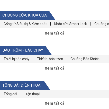
CHUÔNG CỬA, KHÓA CỬA
Cổng từ Siêu thị & Kiểm soát
Khóa cửa Smart Lock
Chuông c
Xem tất cả
BÁO TRỘM - BÁO CHÁY
Thiết bị báo cháy
Thiết bị báo trộm
Chuông Báo Khách
Xem tất cả
TỔNG ĐÀI ĐIỆN THOẠI
Tổng đài
Điện thoại
Xem tất cả