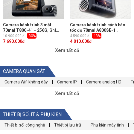
Camera hành trình 3 mắt
Camera hành trình cảnh báo
70mai T800-41 + 256G, Ghi
tốc độ 70mai A800SE-1
hình Trước, Trong & Sau, Màn
SpeedEye Ghi hình 4K, cam sau
-30%
-13%
10.900.000 đ
4.590.000 đ
hình IPS 3 inch, Giám sát đỗ xe
1080P, Hỗ trợ kết nối thêm
7.690.000
đ
4.010.000
đ
24h, Hỗ trợ GPS & cảnh báo
modul 4G (Cam trước + sau)
Xem tất cả
ADAS
CAMERA QUAN SÁT
Camera Wifi không dây
Camera IP
Camera analog HD
T
Xem tất cả
THIẾT BỊ SỐ, IT & PHỤ KIỆN
Thiết bị số, công nghệ
Thiết bị lưu trữ
Phụ kiện máy tính