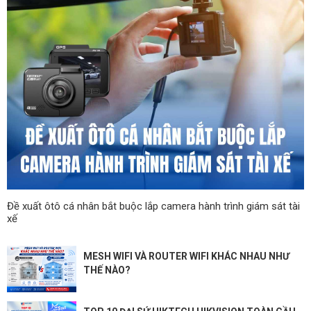
Đề xuất ôtô cá nhân bắt buộc lắp camera hành trình giám sát tài
xế
MESH WIFI VÀ ROUTER WIFI KHÁC NHAU NHƯ
THẾ NÀO?