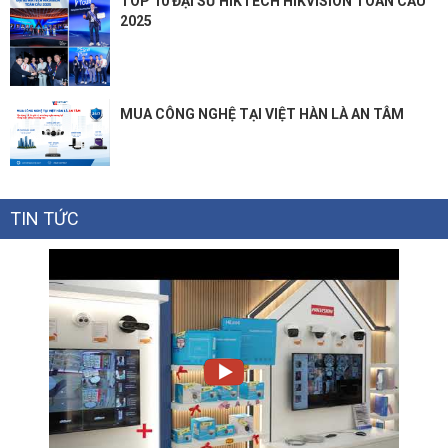
TOP 10 ĐẠI SỨ HIKTECH HIKVISION TOÀN CẦU
2025
MUA CÔNG NGHỆ TẠI VIỆT HÀN LÀ AN TÂM
TIN TỨC