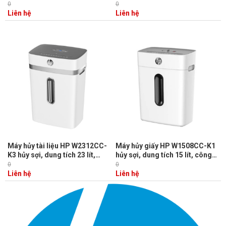
dung tích 25 lít, độ ồn 65dB
tích 20 lít, công suất hủy 10 tờ,
0
0
tự động quay đảo ngược
Liên hệ
Liên hệ
Máy hủy tài liệu HP W2312CC-
Máy hủy giấy HP W1508CC-K1
K3 hủy sợi, dung tích 23 lít,
hủy sợi, dung tích 15 lít, công
công suất hủy 12 tờ, độ ồn
suất 8 tờ, cảnh báo quá nhiệt
0
0
65dB
Liên hệ
Liên hệ