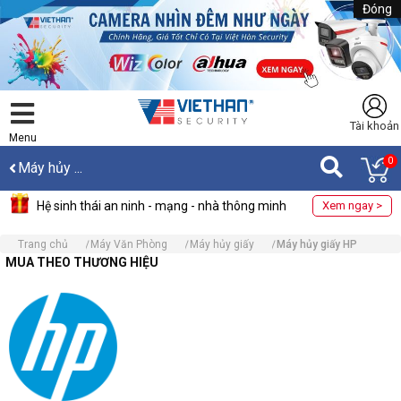
Đóng
Tài khoản
Menu
0
Máy hủy ...
Hệ sinh thái an ninh - mạng - nhà thông minh
Xem ngay >
Trang chủ
Máy Văn Phòng
Máy hủy giấy
Máy hủy giấy HP
MUA THEO THƯƠNG HIỆU