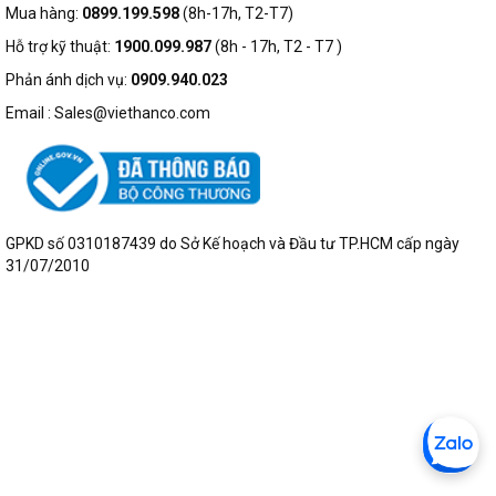
Mua hàng:
0899.199.598
(8h-17h, T2-T7)
của bạn.
Hỗ trợ kỹ thuật:
1900.099.987
(8h - 17h, T2 - T7 )
Trên thị trường có nhiều dòng máy hủy tài liệu khác nhau, sử
Phản ánh dịch vụ:
0909.940.023
dụng các chế độ hủy khác nhau. Đây là sự lựa chọn cho các tổ
chức y tế, tài chính, chính phủ và các tổ chức khác với thông
Email : Sales@viethanco.com
tin có độ nhạy cảm cao.
Các ưu điểm vượt trội của máy hủy tài liệu HP
GPKD số 0310187439 do Sở Kế hoạch và Đầu tư TP.HCM cấp ngày
31/07/2010