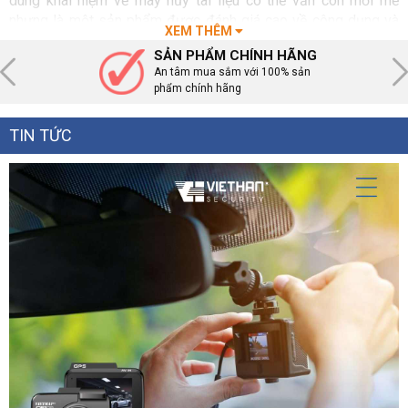
dùng khái niệm về máy hủy tài liệu có thể vẫn còn mới mẻ
nhưng là một sản phẩm được đánh giá cao về công dụng và
XEM THÊM
các tính năng.
SẢN PHẨM CHÍNH HÃNG
An tâm mua sắm với 100% sản
Máy hủy tài liệu HP là gì?
phẩm chính hãng
TIN TỨC