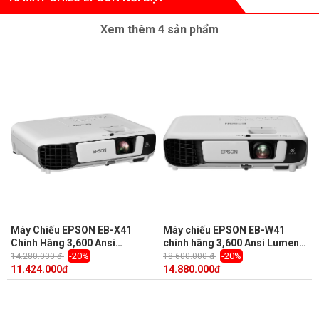
Xem thêm
4
sản phẩm
Máy Chiếu EPSON EB-X41
Máy chiếu EPSON EB-W41
Chính Hãng 3,600 Ansi
chính hãng 3,600 Ansi Lumens,
Lumens, Độ phân giải XGA
Độ phân giải WXGA (1,280 x
-20%
-20%
14.280.000 đ
18.600.000 đ
(1,024 x 768)
800)
11.424.000
đ
14.880.000
đ