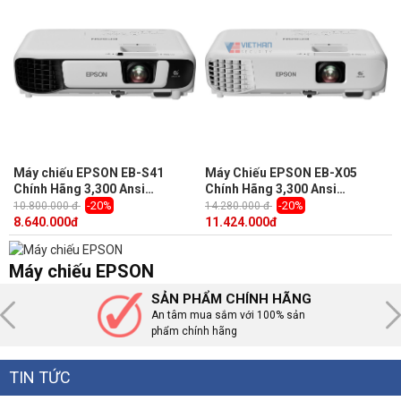
Máy chiếu EPSON EB-S41
Máy Chiếu EPSON EB-X05
Chính Hãng 3,300 Ansi
Chính Hãng 3,300 Ansi
Lumens, độ phân giải thực
Lumens, Độ phân giải XGA
-20%
-20%
10.800.000 đ
14.280.000 đ
SVGA (800 x 600)
(1,024 x 768)
8.640.000
đ
11.424.000
đ
Máy chiếu EPSON
SẢN PHẨM CHÍNH HÃNG
An tâm mua sắm với 100% sản
phẩm chính hãng
TIN TỨC