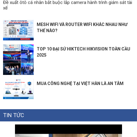
Đề xuất ôtô cá nhân bắt buộc lắp camera hành trình giám sát tài
xế
MESH WIFI VÀ ROUTER WIFI KHÁC NHAU NHƯ
THẾ NÀO?
TOP 10 ĐẠI SỨ HIKTECH HIKVISION TOÀN CẦU
2025
MUA CÔNG NGHỆ TẠI VIỆT HÀN LÀ AN TÂM
TIN TỨC