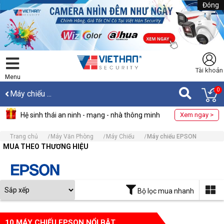
Đóng
Tài khoản
Menu
0
Máy chiếu ...
Hệ sinh thái an ninh - mạng - nhà thông minh
Xem ngay >
Trang chủ
Máy Văn Phòng
Máy Chiếu
Máy chiếu EPSON
MUA THEO THƯƠNG HIỆU
Bộ lọc mua nhanh
10 MÁY CHIẾU EPSON NỔI BẬT