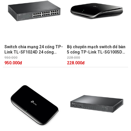
Switch chia mạng 24 cổng TP-
Bộ chuyển mạch switch để bàn
Link TL-SF1024D 24 cổng
5 cổng TP-Link TL-SG1005D
RJ45 10/100M, Hỗ trợ MAC
công nghệ Green Ethernet tiết
950.000
228.000
kiệm điện
950.000
đ
228.000
đ