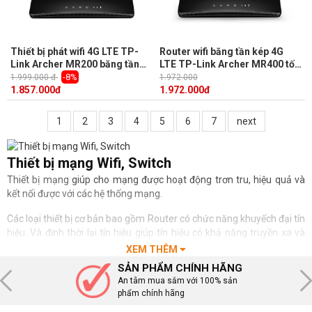
Thiết bị phát wifi 4G LTE TP-
Router wifi băng tần kép 4G
Link Archer MR200 băng tần
LTE TP-Link Archer MR400 tốc
kép, 2.4Ghz lên đến 300Mbps
độ 300 Mbps trên 2.4 GHz và
-8%
1.999.000 đ
1.972.000
và 433Mbps ở băng tần 5Ghz
867 Mbps trên 5 GHz
1.857.000
đ
1.972.000
đ
1
2
3
4
5
6
7
next
Thiết bị mạng Wifi, Switch
Thiết bị mạng
giúp cho mạng được hoạt động trơn tru, hiệu quả và
kết nối được với các hệ thống mạng.
Các loại thiết bị cơ bản bao gồm Router có chức năng khuyếch đại tín
hiệu. Và định thời lại tín hiệu giúp tín hiệu có khả năng truyền xa và
rộng hơn.
XEM THÊM
SẢN PHẨM CHÍNH HÃNG
Hub được xem là một router có nhiều cổng cũng có chức năng tương
An tâm mua sắm với 100% sản
tự.
phẩm chính hãng
Bridge được sử dụng để ghép nối 2 mạng để tạo thành một mạng