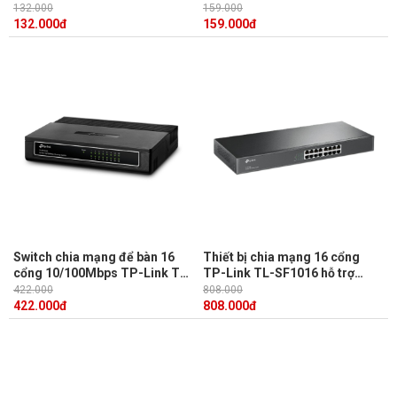
SF1005D Công nghệ Ethernet
10/100Mbps
132.000
159.000
132.000
đ
159.000
đ
Switch chia mạng để bàn 16
Thiết bị chia mạng 16 cổng
cổng 10/100Mbps TP-Link TL-
TP-Link TL-SF1016 hỗ trợ
SF1016D
MAC và auto MDI/MDIX
422.000
808.000
422.000
đ
808.000
đ