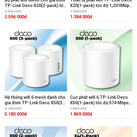
TP-Link Deco X20(2-pack) tốc
X20(1-pack) tốc độ 1,201Mbps
độ 1,201 Mbps trên 5 GHz và
trên 5 GHz, 574 Mbps băng tần
2.596.000
1.384.000
574 Mbps trên băng tần 2.4
2.4 GHz
2.596.000
đ
1.384.000
đ
GHz
Hệ thống wifi 6 mesh dành cho
Cục phát wifi 6 TP-Link Deco
gia đình TP-Link Deco X50(3-
X50(1-pack) tốc độ 574 Mbps
pack) tốc độ 3Gbps, 3 cổng
trên 2.4 GHz, 2402 Mbps trên 5
5.180.000
1.869.000
Gigabit
GHz
5.180.000
đ
1.869.000
đ