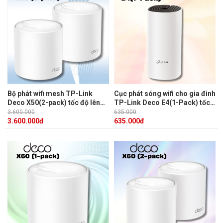
Bộ phát wifi mesh TP-Link
Cục phát sóng wifi cho gia đình
Deco X50(2-pack) tốc độ lên
TP-Link Deco E4(1-Pack) tốc
đến 3.0 Gbps, phủ sóng liền
độ 1167Mbps, 300 Mbps trên
3.600.000
635.000
mạch, 3 cổng Gigabit
2.4 GHz và 867 Mbps trên 5
3.600.000
đ
635.000
đ
GHz