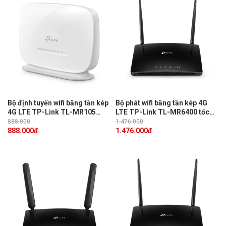
Bộ định tuyến wifi băng tần kép
Bộ phát wifi băng tần kép 4G
4G LTE TP-Link TL-MR105
LTE TP-Link TL-MR6400 tốc
chuẩn N tốc độ 300Mbps, tốc
độ download lên tới
888.000
1.476.000
độ tải 150Mbps
150Mbps,Hai Ăng-ten LTE
888.000
đ
1.476.000
đ