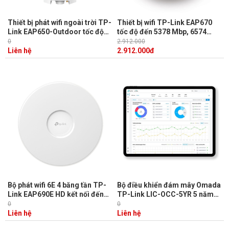
Thiết bị phát wifi ngoài trời TP-
Thiết bị wifi TP-Link EAP670
Link EAP650-Outdoor tốc độ
tốc độ đến 5378 Mbp, 6574
băng tần kép lên đến 3 Gbps
Mbps trên 2,4 GHz và 4804
0
2.912.000
Mbps trên 5 GHz
Liên hệ
2.912.000
đ
Bộ phát wifi 6E 4 băng tần TP-
Bộ điều khiển đám mây Omada
Link EAP690E HD kết nối đến
TP-Link LIC-OCC-5YR 5 năm
2000 khách hàng, tích hợp
cho 1 thiết bị
0
0
Omada SDN
Liên hệ
Liên hệ