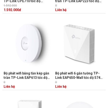
TP-Link CPE710 tốc độ
trần TP-Link EAP223 tốc độ
867Mbps trên băng tần 5GHz,
450 Mbps trên 2.4 GHz và 867
1.592.000
0
truyền không dây xa đến 30km
Mbps trên 5 GHz
1.592.000
đ
Liên hệ
Bộ phát wifi băng tần kép gắn
Bộ phát wifi 6 gắn tường TP-
trần TP-Link EAP613 tốc độ
Link EAP650-Wall tốc độ 574
lên đến 574 Mbps trên 2,4 GHz
Mbps trên 2,4 GHz và 2402
0
0
và 1201 Mbps trên 5 GHz
Mbps trên 5 GHz
Liên hệ
Liên hệ