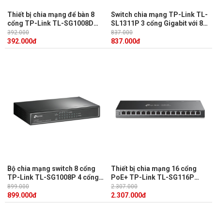
Thiết bị chia mạng để bàn 8
Switch chia mạng TP-Link TL-
cổng TP-Link TL-SG1008D
SL1311P 3 cổng Gigabit với 8
công nghệ Ethernet thân thiện
cổng PoE+
392.000
837.000
với môi trường
392.000
đ
837.000
đ
Bộ chia mạng switch 8 cổng
Thiết bị chia mạng 16 cổng
TP-Link TL-SG1008P 4 cổng
PoE+ TP-Link TL-SG116P
PoE, công suất lên đến 55W
công suất lên đến 120W, phạm
899.000
2.307.000
vi truyền dữ liệu 250m
899.000
đ
2.307.000
đ