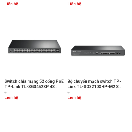
SFP+
Liên hệ
Liên hệ
Switch chia mạng 52 cổng PoE
Bộ chuyển mạch switch TP-
TP-Link TL-SG3452XP 48
Link TL-SG3210XHP-M2 8
Cổng Gigabit và 4 Cổng 10GE
cổng 2.5GBASE-T và 2 cổng
0
0
SFP+
10GE SFP+
Liên hệ
Liên hệ