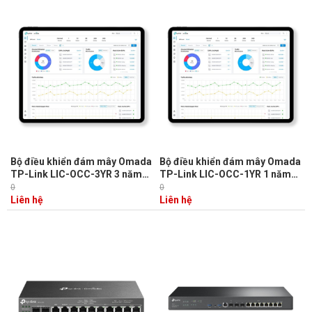
Bộ điều khiển đám mây Omada
Bộ điều khiển đám mây Omada
TP-Link LIC-OCC-3YR 3 năm
TP-Link LIC-OCC-1YR 1 năm
cho 1 thiết bị
cho 1 thiết bị
0
0
Liên hệ
Liên hệ