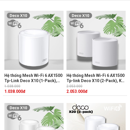
Hệ thống Mesh Wi-Fi 6 AX1500
Hệ thống Mesh Wi-Fi 6 AX1500
Tp-Link Deco X10 (1-Pack),
Tp-link Deco X10 (2-Pack), Kết
Kết nối nhanh, Nhiều thiết bị,
nối nhanh, Nhiều thiết bị, Một
1.038.000
2.053.000
Một mạng hợp nhất.
mạng hợp nhất.
1.038.000
đ
2.053.000
đ