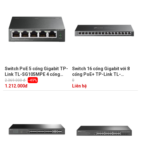
Switch PoE 5 cổng Gigabit TP-
Switch 16 cổng Gigabit với 8
Link TL-SG105MPE 4 cổng
cổng PoE+ TP-Link TL-
PoE+ công suất đến 120W
SG2016P tích hợp Omada SDN
-49%
2.369.000 đ
0
1.212.000
đ
Liên hệ