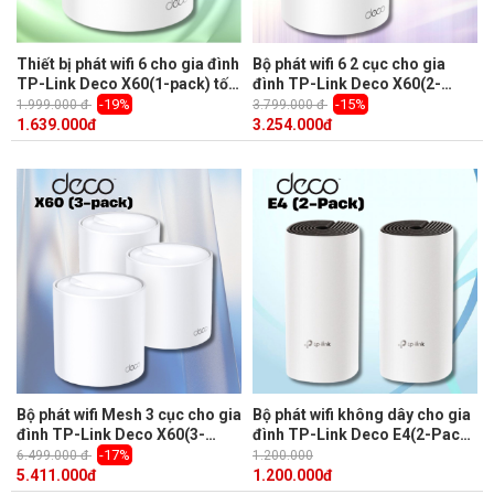
Thiết bị phát wifi 6 cho gia đình
Bộ phát wifi 6 2 cục cho gia
TP-Link Deco X60(1-pack) tốc
đình TP-Link Deco X60(2-
độ 574 Mbps 2.4 GHz và 4,804
pack) phủ sóng liền mạch, tốc
-19%
-15%
1.999.000 đ
3.799.000 đ
Mbps trên 5 GHz, Công nghệ
độ 574 Mbps 2.4 GHz và 4,804
1.639.000
đ
3.254.000
đ
OFDMA và MU-MIMO
Mbps trên 5 GHz
Bộ phát wifi Mesh 3 cục cho gia
Bộ phát wifi không dây cho gia
đình TP-Link Deco X60(3-
đình TP-Link Deco E4(2-Pack)
pack) tốc độ 4,804 Mbps trên 5
tốc độ đến 1167Mbps, kết nối
-17%
6.499.000 đ
1.200.000
GHz và 574 Mbps 2.4 GHz.
đến 100 thiết bị
5.411.000
đ
1.200.000
đ