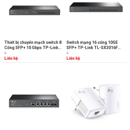
Thiết bị chuyển mạch switch 8
Switch mạng 16 cổng 10GE
Cổng SFP+ 10 Gbps TP-Link
SFP+ TP-Link TL-SX3016F
TL-SX3008F tích hợp Omada,
Định tuyến tĩnh, QoS cấp doanh
0
0
SDN, Định tuyến tĩnh
nghiệp và IGMP Snooping
Liên hệ
Liên hệ