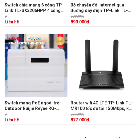
Switch chia mạng 6 cổng TP-
Bộ chuyển đổi internet qua
Link TL-SX3206HPP 4 cổng
đường dây điện TP-Link TL-
PoE, công suất 60W, Tích hợp
PA7017 KIT tốc độ cao lên đến
0
899.000
Omada SDN
1000Mbps
Liên hệ
899.000
đ
Switch mạng PoE ngoài trời
Router wifi 4G LTE TP-Link TL-
Outdoor Ruijie Reyee RG-
MR100 tốc độ tải 150Mbps, kết
ES207GS-PI-OD - 5 cổng
nối tối đa 32 thiết bị
0
877.000
10/100/1000BASE-T, 2 cổng
Liên hệ
877.000
đ
SFP 1GE, Nguồn 12 V DC / 0,5
A, PoE 30W, Chống nước &
chống sét