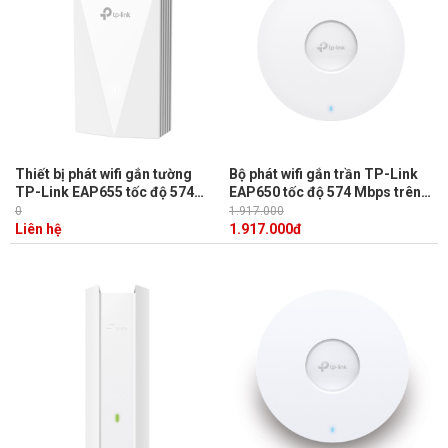
Thiết bị phát wifi gắn tường
Bộ phát wifi gắn trần TP-Link
TP-Link EAP655 tốc độ 574
EAP650 tốc độ 574 Mbps trên
Mbps trên 2,4 GHz và 2402
2.4 GHz và 2402 Mbps trên 5
0
1.917.000
Mbps trên 5 GHz
GHz
Liên hệ
1.917.000
đ