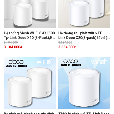
Hệ thống Mesh Wi-Fi 6 AX1500
Hệ thống thu phát wifi 6 TP-
Tp-Link Deco X10 (3-Pack),Kết
Link Deco X20(3-pack) tốc độ
nối nhanh, Nhiều thiết bị, Một
lên đến 1,800 Mbps, Công
3.104.000
3.634.000
mạng hợp nhất.
nghệ OFDMA và MU-MIMO
3.104.000
đ
3.634.000
đ
Bộ phát wifi Mesh cho gia đình
Thiết bị phát wifi TP-Link Deco