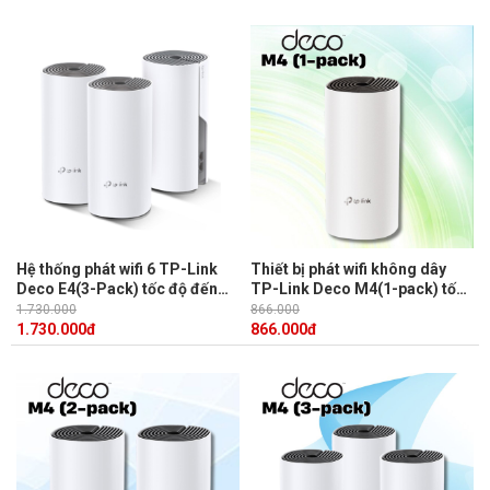
Hệ thống phát wifi 6 TP-Link
Thiết bị phát wifi không dây
Deco E4(3-Pack) tốc độ đến
TP-Link Deco M4(1-pack) tốc
300 Mbps trên 2.4 GHz và 867
độ đến 300 Mbps trên 2.4 GHz
1.730.000
866.000
Mbps trên 5 GHz
và 867 Mbps trên 5 GHz
1.730.000
đ
866.000
đ