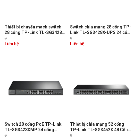
Thiết bị chuyển mạch switch
Switch chia mạng 28 cổng TP-
28 cổng TP-Link TL-SG3428XF
Link TL-SG3428X-UPS 24 cổng
24 Cổng SFP với 4 Cổng SFP+
Gigabit L2+ với 4 khe cắm 10GE
0
0
10GE
SFP+
Liên hệ
Liên hệ
Switch 28 cổng PoE TP-Link
Thiết bị chia mạng 52 cổng
TL-SG3428XMP 24 cổng
TP-Link TL-SG3452X 48 Cổng
Gigabit PoE, 4 cổng 10G SFP+
Gigabit L2+ với 4 khe 10GE
0
0