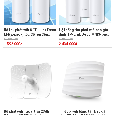
Bộ thu phát wifi 6 TP-Link Deco
Hệ thống thu phát wifi cho gia
M4(2-pack) tốc độ lên đến
đình TP-Link Deco M4(3-pack)
1167 Mbps, kết nối đến 100
tốc độ 1167 Mbps, 300 Mbps
1.592.000
2.434.000
thiết bị
trên 2.4 GHz và 867 Mbps trên
1.592.000
đ
2.434.000
đ
5 GHz
Bộ phát wifi ngoài trời 23dBi
Thiết bị wifi băng tần kép gắn