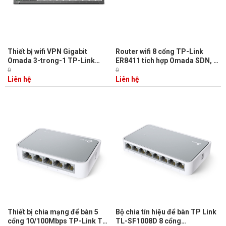
Thiết bị wifi VPN Gigabit
Router wifi 8 cổng TP-Link
Omada 3-trong-1 TP-Link
ER8411 tích hợp Omada SDN, 1
ER7212PC PoE 110W, 4 cổng
cổng WAN và 1 cổng SFP+
0
0
WAN Ethernet
10GE WAN/LAN
Liên hệ
Liên hệ
Thiết bị chia mạng để bàn 5
Bộ chia tín hiệu để bàn TP Link
cổng 10/100Mbps TP-Link TL-
TL-SF1008D 8 cổng