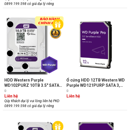
0899.199.598 có giá đại lý riêng
HDD Western Purple
Ổ cứng HDD 12TB Western WD
WD102PURZ 10TB 3.5" SATA
Purple WD121PURP SATA 3,
3/ 256MB Cache/ 7200RPM
vòng quay 7200RPM, Cache
0
0
dòng ổ cứng chuyên dụng cho
256MB
Liên hệ
Liên hệ
camera (chính hãng)
Qúy Khách đại lý vui lòng liên hệ PKD
0899.199.598 có giá đại lý riêng