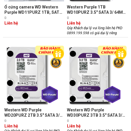
Ổ cứng camera WD Western
Western Purple 1TB
Purple WD11PURZ 1TB, SATA
WD10PURZ 3.5" SATA 3/ 64MB
3, 64MB Cache, Vòng quay
Cache/ 5400RPM dòng ổ cứng
0
0
5400RPM
chuyên dụng cho camera (
Liên hệ
Liên hệ
chính hãng)
Qúy Khách đại lý vui lòng liên hệ PKD
0899.199.598 có giá đại lý riêng
Western WD Purple
Western WD Purple
WD20PURZ 2TB 3.5" SATA 3/
WD30PURZ 3TB 3.5" SATA 3/
64MB Cache/ 5400RPM dòng ổ
64MB Cache/ 5400RPM dòng ổ
0
0
cứng chuyên dụng cho camera
cứng chuyên dụng cho camera
Liên hệ
Liên hệ