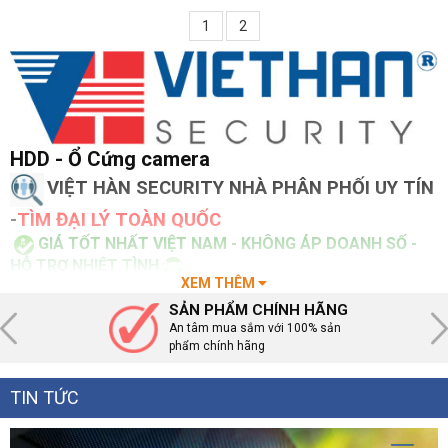
1
2
HDD - Ổ Cứng camera
VIỆT HÀN SECURITY NHÀ PHÂN PHỐI UY TÍN
-
TÌM ĐẠI LÝ TOÀN QUỐC
GIÁ TỐT NHẤT VIỆT NAM - KHÔNG ÁP DOANH SỐ -
HỖ TRỢ NHIỆT TÌNH
XEM THÊM
0899.199.598
Tổng đài :
( phòng kinh doanh )
- Hỗ trợ kỹ thuật
SẢN PHẨM CHÍNH HÃNG
1900.099.987
:
An tâm mua sắm với 100% sản
phẩm chính hãng
🚛
Giao hàng toàn Quốc
TIN TỨC
CHÚNG TÔI LUÔN THỰC HIỆN NHỮNG GÌ CAM KẾT
VỚI KHÁCH HÀNG