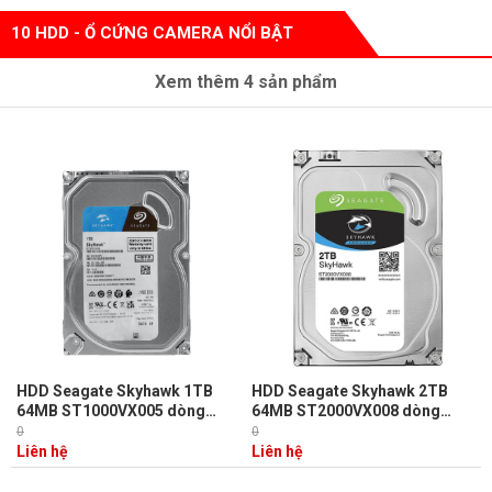
10 HDD - Ổ CỨNG CAMERA NỔI BẬT
Xem thêm
4
sản phẩm
HDD Seagate Skyhawk 1TB
HDD Seagate Skyhawk 2TB
64MB ST1000VX005 dòng
64MB ST2000VX008 dòng
chuyên dụng camera hoạt
chuyên dụng camera hoạt
0
0
động 24/7, tiết kiệm điện năng
động 24/7, tiết kiệm điện năng
Liên hệ
Liên hệ