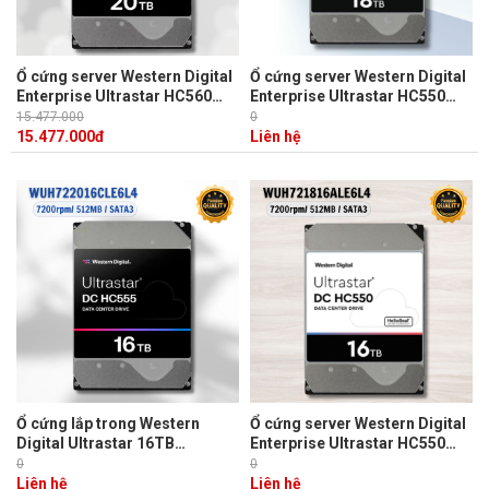
Ổ cứng server Western Digital
Ổ cứng server Western Digital
Enterprise Ultrastar HC560
Enterprise Ultrastar HC550
20TB WUH722020CLE6L4 3.5
18TB WUH721818ALE6L4 3.5
15.477.000
0
inch SATA Ultra 512E SE
inch 26.1MM 512MB 7200RPM
15.477.000
đ
Liên hệ
512MB Cache 7200RPM
Ổ cứng lắp trong Western
Ổ cứng server Western Digital
Digital Ultrastar 16TB
Enterprise Ultrastar HC550
WUH722016CLE6L4 3.5 inch
16TB WUH721816ALE6L4 3.5
0
0
512MB 7200RPM
inch 512MB 7200RPM
Liên hệ
Liên hệ