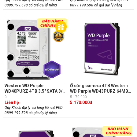
(chính hãng)
(chính hãng)
Qúy Khách đại lý vui lòng liên hệ PKD
Qúy Khách đại lý vui lòng liên hệ PKD
0899.199.598 có giá đại lý riêng
0899.199.598 có giá đại lý riêng
Western WD Purple
Ổ cứng camera 4TB Western
WD40PURZ 4TB 3.5" SATA 3/
WD Purple WD43PURZ 64MB
64MB Cache/ 5400RPM dòng ổ
Cache, 5400RPM
0
5.170.000
cứng chuyên dụng cho camera
Liên hệ
5.170.000
đ
(chính hãng)
Qúy Khách đại lý vui lòng liên hệ PKD
0899.199.598 có giá đại lý riêng