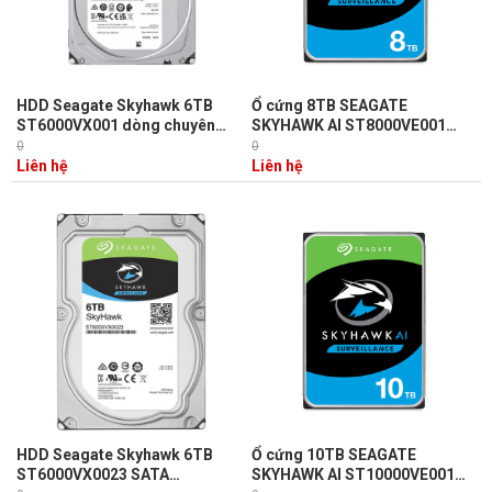
HDD Seagate Skyhawk 6TB
Ổ cứng 8TB SEAGATE
ST6000VX001 dòng chuyên
SKYHAWK AI ST8000VE001
dụng camera hoạt động 24/7,
cảm biến chống rung RV, hiệu
0
0
tiết kiệm điện năng
năng 235 MB/s, Cache 256MB
Liên hệ
Liên hệ
HDD Seagate Skyhawk 6TB
Ổ cứng 10TB SEAGATE
ST6000VX0023 SATA
SKYHAWK AI ST10000VE001