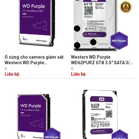
Ổ cứng cho camera giám sát
Western WD Purple
Western WD Purple
WD62PURZ 6TB 3.5" SATA 3/
WD42PURZ 4TB, SATA 3,
128MB Cache/ 5640RPM dòng
0
0
Cache 64MB, vòng quay
ổ cứng chuyên dụng cho
Liên hệ
Liên hệ
5400RPM
camera.