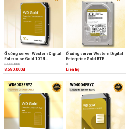
Ổ cứng server Western Digital
Ổ cứng server Western Digital
Enterprise Gold 10TB
Enterprise Gold 8TB
WD102KRYZ
WD8004FRYZ
8.580.000
0
3.5"/Sata3/256MB/7200RPM
3.5"/Sata3/256MB/7200RPM
8.580.000
đ
Liên hệ