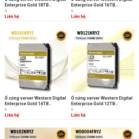
Enterprise Gold 18TB
Enterprise Gold 16TB
WD181KRYZ
WD161KRYZ
0
0
3.5"/Sata3/512MB/7200RPM
3.5"/Sata3/512MB/7200RPM
Liên hệ
Liên hệ
Ổ cứng server Western Digital
Ổ cứng server Western Digital
Enterprise Gold 14TB
Enterprise Gold 12TB
WD141KRYZ
WD121KRYZ
0
0
3.5"/Sata3/256MB/7200RPM
3.5"/Sata3/256MB/7200RPM
Liên hệ
Liên hệ