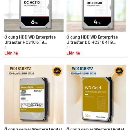
Ổ cứng HDD WD Enterprise
Ổ cứng HDD WD Enterprise
Ultrastar HC310 6TB
Ultrastar DC HC310 4TB
HUS726T6TALE6L4 3.5inch/
HUS726T4TALA6L4 7200rpm
0
0
7200rpm/ SATA/ 6Gbps/
Sata 256MB
Liên hệ
Liên hệ
256MB
Ổ cứng server Western Digital
Ổ cứng server Western Digital