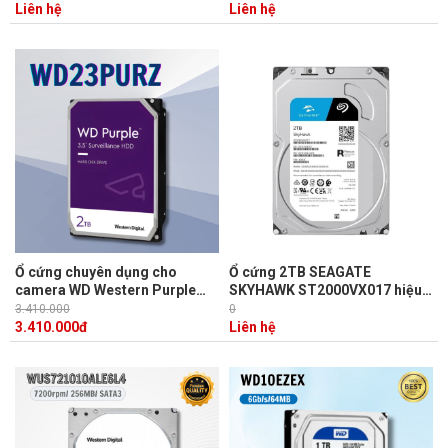
7200RPM
cache, 7200 RPM
Liên hệ
Liên hệ
Ổ cứng chuyên dụng cho
Ổ cứng 2TB SEAGATE
camera WD Western Purple
SKYHAWK ST2000VX017 hiệu
WD23PURZ 2TB, SATA 3, vòng
năng 180MB/s, Cache 256MB
3.410.000
0
quay 5400RPM
3.410.000
đ
Liên hệ