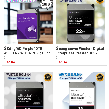
Ổ Cứng WD Purple 10TB
Ổ cứng server Western Digital
WESTERN WD102PURP, Dung
Enterprise Ultrastar HC570
lượng lớn, Ghi hình mượt mà
22TB WUH722222ALE6L4 3.5
0
0
inch SATA Ultra 512E SE
Liên hệ
Liên hệ
512MB Cache 7200RPM