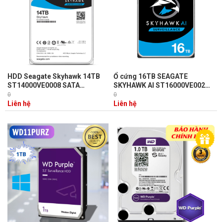
HDD Seagate Skyhawk 14TB
Ổ cứng 16TB SEAGATE
ST14000VE0008 SATA
SKYHAWK AI ST16000VE002
6Gb/s/256MB Cache/
công nghệ khí Helium, hiệu
0
0
7200RPM, tiết kiệm điện năng
năng 250 MB/s
Liên hệ
Liên hệ