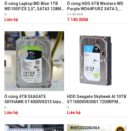
Ổ cứng Laptop WD Blue 1TB
Ổ cứng HDD 6TB Western WD
WD10SPZX 2,5", SATA3 128MB
Purple WD64PURZ SATA 3,
Cache/ 5400RPM/ 7mm
256MB Cache, 5640RPM
0
7.140.000
Liên hệ
7.140.000
đ
Ổ cứng 4TB SEAGATE
HDD Seagate Skyhawk AI 10TB
SKYHAWK ST4000VX013 hiệu
ST10000VE0001 7200RPM
năng 180MB/s, Cache 256MB,
SATA 256MB, tiết kiệm điện
0
0
cảm biến chống rung RV
năng, thích hợp giải pháp
Liên hệ
Liên hệ
camera trí tuệ nhân tạo