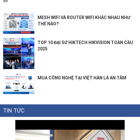
xế
MESH WIFI VÀ ROUTER WIFI KHÁC NHAU NHƯ
THẾ NÀO?
TOP 10 ĐẠI SỨ HIKTECH HIKVISION TOÀN CẦU
2025
MUA CÔNG NGHỆ TẠI VIỆT HÀN LÀ AN TÂM
TIN TỨC