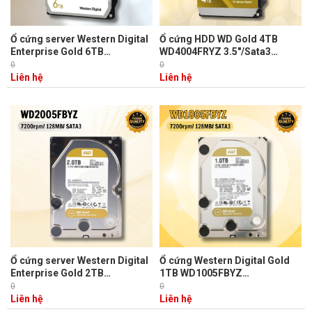
Ổ cứng server Western Digital
Ổ cứng HDD WD Gold 4TB
Enterprise Gold 6TB
WD4004FRYZ 3.5"/Sata3
WD6003FRYZ
/256MB /7200RPM
0
0
3.5"/Sata3/256MB/7200RPM
Liên hệ
Liên hệ
Ổ cứng server Western Digital
Ổ cứng Western Digital Gold
Enterprise Gold 2TB
1TB WD1005FBYZ
WD2005FBYZ
3.5"/Sata3/128MB/7200RPM
0
0
/3.5"/Sata3/128MB/7200RPM
Liên hệ
Liên hệ