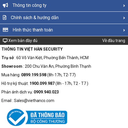
Thông tin công ty
Chính sách & hướng dẫn
Hình thức thanh toán
Xem bản đầy đủ
Về đầu trang
THÔNG TIN VIỆT HÀN SECURITY
Trụ sở
: 60 Võ Văn Kiệt, Phường Bến Thành, HCM
Showroom
: 200 Chu Văn An, Phường Bình Thạnh
Mua hàng:
0899.199.598
(8h-17h, T2-T7)
Hỗ trợ kỹ thuật:
1900.099.987
(8h - 17h, T2 - T7 )
Phản ánh dịch vụ:
0909.940.023
Email : Sales@viethanco.com