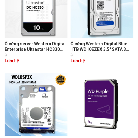
Ổ cứng server Western Digital
Ổ cứng Western Digital Blue
Enterprise Ultrastar HC330
1TB WD10EZEX 3.5" SATA 3
10TB WUS721010ALE6L4 3.5,
6Gb/s/64MB Cache/ 7200RPM
0
0
SATA 3, 256MB Cache,
Liên hệ
Liên hệ
7200RPM