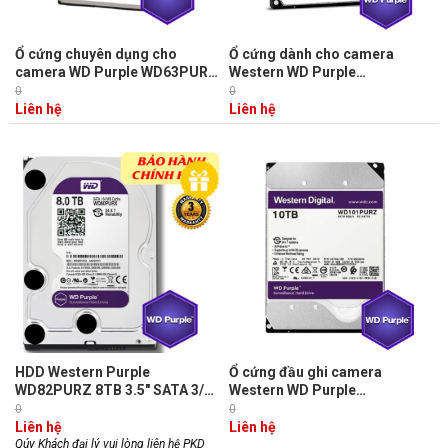
Ổ cứng chuyên dụng cho
Ổ cứng dành cho camera
camera WD Purple WD63PURZ
Western WD Purple
6TB 3.5inch SATA3, Cache
WD84PURZ 8TB, 6Gb/s,
0
0
256Mb
128MB cache, 3.5 inch
Liên hệ
Liên hệ
HDD Western Purple
Ổ cứng đầu ghi camera
WD82PURZ 8TB 3.5" SATA 3/
Western WD Purple
256MB Cache/ 7200RPM dòng
WD101PURZ 10TB, SATA 3,
0
0
ổ cứng chuyên dụng cho
6Gb/s, 5400 RPM, 256MB
Liên hệ
Liên hệ
camera.
cache
Qúy Khách đại lý vui lòng liên hệ PKD