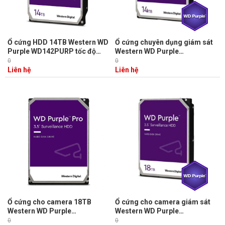
Ổ cứng HDD 14TB Western WD
Ổ cứng chuyên dụng giám sát
Purple WD142PURP tốc độ
Western WD Purple
quay 7200RPM, SATA 3, cache
WD140PURZ 14TB 7200 RPM,
0
0
512MB
SATA 3, 6Gb/s, 256 MB cache
Liên hệ
Liên hệ
Ổ cứng cho camera 18TB
Ổ cứng cho camera giám sát
Western WD Purple
Western WD Purple
WD181PURP 512MB Cache,
WD180PURZ 18TB, 512 MB
0
0