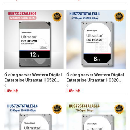
Ổ cứng server Western Digital
Ổ cứng server Western Digital
Enterprise Ultrastar HC520
Enterprise Ultrastar HC320
12TB HUH721212ALE604 3.5
8TB HUS728T8TALE6L4 3.5,
0
0
inch 256MB 7200RPM
SATA 3, 256MB Cache,
Liên hệ
Liên hệ
7200RPM