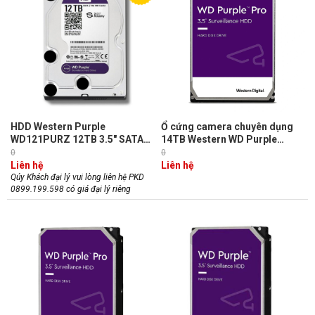
HDD Western Purple
Ổ cứng camera chuyên dụng
WD121PURZ 12TB 3.5" SATA
14TB Western WD Purple
3/ 256MB Cache/ 7200RPM
WD141PURP, 512MB Cache,
0
0
dòng ổ cứng chuyên dụng cho
7200RPM
Liên hệ
Liên hệ
camera,(chính hãng)
Qúy Khách đại lý vui lòng liên hệ PKD
0899.199.598 có giá đại lý riêng