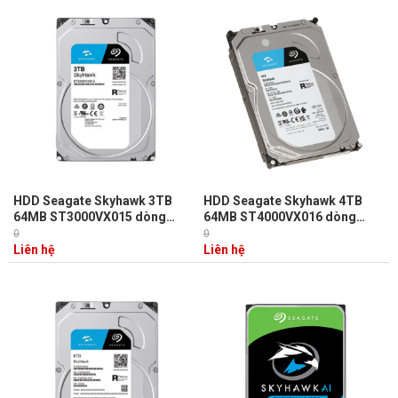
HDD Seagate Skyhawk 3TB
HDD Seagate Skyhawk 4TB
64MB ST3000VX015 dòng
64MB ST4000VX016 dòng
chuyên dụng camera hoạt
chuyên dụng camera hoạt
0
0
động 24/7, tiết kiệm điện năng
động 24/7, tiết kiệm điện năng
Liên hệ
Liên hệ