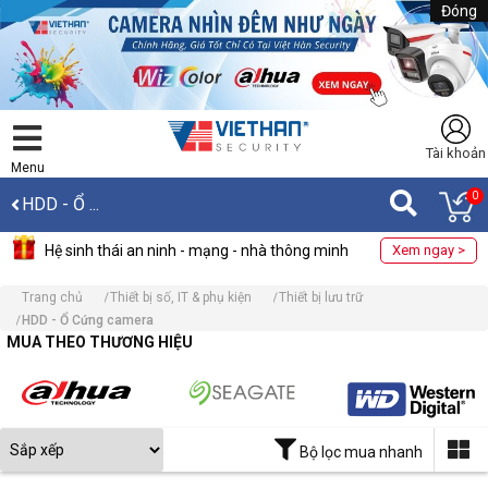
Đóng
Tài khoản
Menu
0
HDD - Ổ ...
Hệ sinh thái an ninh - mạng - nhà thông minh
Xem ngay >
Trang chủ
Thiết bị số, IT & phụ kiện
Thiết bị lưu trữ
HDD - Ổ Cứng camera
MUA THEO THƯƠNG HIỆU
Bộ lọc mua nhanh