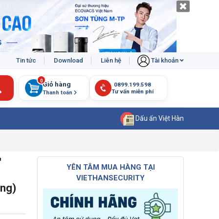
Tin tức
Download
Liên hệ
Tài khoản
0
Giỏ hàng
Thanh toán
Dấu ấn Việt Hàn
"
YÊN TÂM MUA HÀNG TẠI
VIETHANSECURITY
ãng)