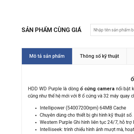
SẢN PHẨM CÙNG GIÁ
Mô tả sản phẩm
Thông số kỹ thuật
Ổ
HDD WD Purple là dòng
ổ cứng camera
nổi bật k
cũng như thế hệ mới với 8 ổ cứng và 32 máy quay ch
Intellipower (54007200rpm) 64MB Cache
Chuyên dùng cho thiết bị ghi hình kỹ thuật số.
Western Purple Ghi hình liên tục 24/7, hỗ trợ 
Intelliseek: trình chiếu hình ảnh mượt mà, hoạt