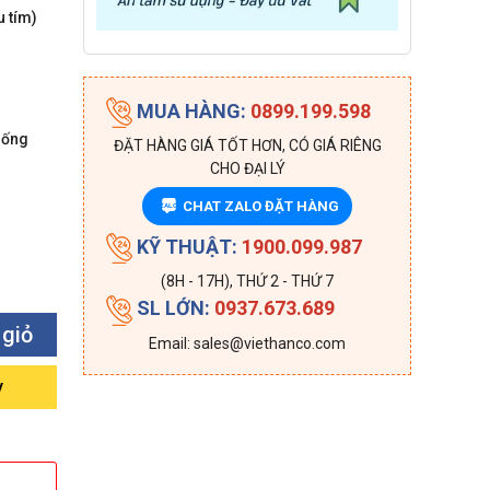
 tím)
MUA HÀNG:
0899.199.598
hống
ĐẶT HÀNG GIÁ TỐT HƠN, CÓ GIÁ RIÊNG
CHO ĐẠI LÝ
CHAT ZALO ĐẶT HÀNG
ZALO
KỸ THUẬT:
1900.099.987
(8H - 17H), THỨ 2 - THỨ 7
SL LỚN:
0937.673.689
 giỏ
Email: sales@viethanco.com
y