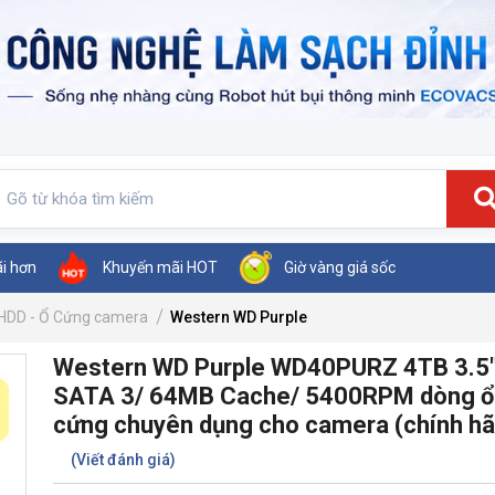
ãi hơn
Khuyến mãi HOT
Giờ vàng giá sốc
HDD - Ổ Cứng camera
Western WD Purple
Western WD Purple WD40PURZ 4TB 3.5
SATA 3/ 64MB Cache/ 5400RPM dòng ổ
cứng chuyên dụng cho camera (chính h
(Viết đánh giá)