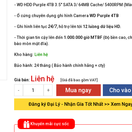
- WD HDD Purple 4TB 3.5" SATA 3/ 64MB Cache/ 5400RPM (Màu
- Ổ cứng chuyên dụng ghi hình Camera
WD Purple 4TB
- Ghi hình liên tục
24/7
, hỗ trợ lên tới
12 luồng dữ liệu HD.
- Thời gian tin cậy lên đến
1.000.000 giờ MTBF
(Độ bền cao, c
bào mòn mặt đĩa).
Kho hàng:
Liên hệ
Bảo hành:
24 tháng ( Bảo hành chính hãng + cty)
Liên hệ
Giá bán:
[Giá đã bao gồm VAT]
Mua ngay
Cho vào
-
+
Đăng ký Đại Lý - Nhận Gía Tốt Nhất >> Xem Nga
Khuyến mãi cực sốc