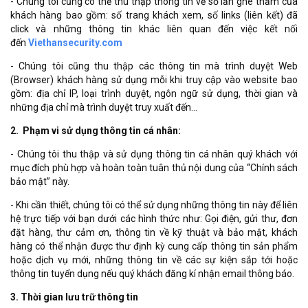
- Chúng tôi cũng có thể thu thập thông tin về số lần ghé thăm của
khách hàng bao gồm: số trang khách xem, số links (liên kết) đã
click và những thông tin khác liên quan đến việc kết nối
đến
Viethansecurity.com
- Chúng tôi cũng thu thập các thông tin mà trình duyệt Web
(Browser) khách hàng sử dụng mỗi khi truy cập vào website bao
gồm: địa chỉ IP, loại trình duyệt, ngôn ngữ sử dụng, thời gian và
những địa chỉ mà trình duyệt truy xuất đến...
2. Phạm vi sử dụng thông tin cá nhân:
- Chúng tôi thu thập và sử dụng thông tin cá nhân quý khách với
mục đích phù hợp và hoàn toàn tuân thủ nội dung của “Chính sách
bảo mật” này.
- Khi cần thiết, chúng tôi có thể sử dụng những thông tin này để liên
hệ trực tiếp với bạn dưới các hình thức như: Gọi điện, gửi thư, đơn
đặt hàng, thư cảm ơn, thông tin về kỹ thuật và bảo mật, khách
hàng có thể nhận được thư định kỳ cung cấp thông tin sản phẩm
hoặc dịch vụ mới, những thông tin về các sự kiện sắp tới hoặc
thông tin tuyển dụng nếu quý khách đăng kí nhận email thông báo.
3. Thời gian lưu trữ thông tin