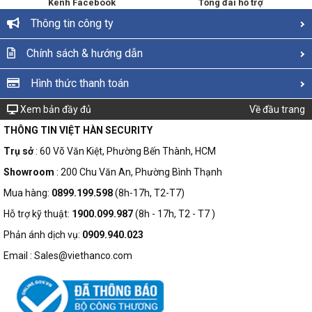
Kênh Facebook
Tổng đài hỗ trợ
Thông tin công ty
Chính sách & hướng dẫn
Hình thức thanh toán
Xem bản đầy đủ
Về đầu trang
THÔNG TIN VIỆT HÀN SECURITY
Trụ sở
: 60 Võ Văn Kiệt, Phường Bến Thành, HCM
Showroom
: 200 Chu Văn An, Phường Bình Thạnh
Mua hàng:
0899.199.598
(8h-17h, T2-T7)
Hỗ trợ kỹ thuật:
1900.099.987
(8h - 17h, T2 - T7 )
Phản ánh dịch vụ:
0909.940.023
Email : Sales@viethanco.com