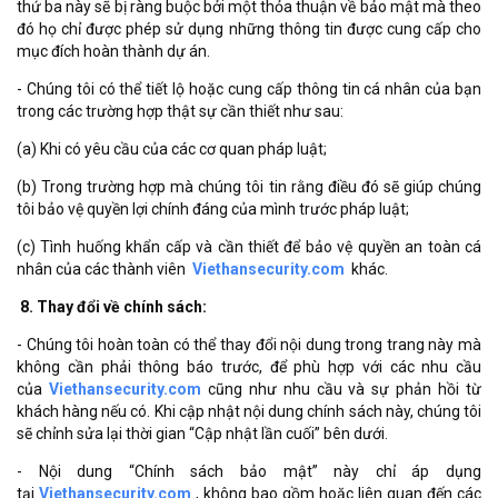
thứ ba này sẽ bị ràng buộc bởi một thỏa thuận về bảo mật mà theo
đó họ chỉ được phép sử dụng những thông tin được cung cấp cho
mục đích hoàn thành dự án.
- Chúng tôi có thể tiết lộ hoặc cung cấp thông tin cá nhân của bạn
trong các trường hợp thật sự cần thiết như sau:
(a) Khi có yêu cầu của các cơ quan pháp luật;
(b) Trong trường hợp mà chúng tôi tin rằng điều đó sẽ giúp chúng
tôi bảo vệ quyền lợi chính đáng của mình trước pháp luật;
(c) Tình huống khẩn cấp và cần thiết để bảo vệ quyền an toàn cá
nhân của các thành viên
Viethansecurity.com
khác.
8. Thay đổi về chính sách:
- Chúng tôi hoàn toàn có thể thay đổi nội dung trong trang này mà
không cần phải thông báo trước, để phù hợp với các nhu cầu
của
Viethansecurity.com
cũng như nhu cầu và sự phản hồi từ
khách hàng nếu có. Khi cập nhật nội dung chính sách này, chúng tôi
sẽ chỉnh sửa lại thời gian “Cập nhật lần cuối” bên dưới.
- Nội dung “Chính sách bảo mật” này chỉ áp dụng
tại
Viethansecurity.com
, không bao gồm hoặc liên quan đến các