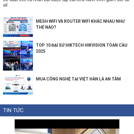
xế
MESH WIFI VÀ ROUTER WIFI KHÁC NHAU NHƯ
THẾ NÀO?
TOP 10 ĐẠI SỨ HIKTECH HIKVISION TOÀN CẦU
2025
MUA CÔNG NGHỆ TẠI VIỆT HÀN LÀ AN TÂM
TIN TỨC