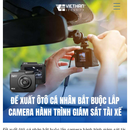
Đề xuất ôtô cá nhân bắt buộc lắp camera hành trình giám sát tài