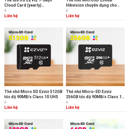
Cloud Card (yearly)
Hikvision chuyên dụng cho
400600970- lưu trữ 7 ngày
camera HS-TF-D1(STD)/256G
0
0
tốc độ ghi 55MB/s, tốc độ đọc
Liên hệ
Liên hệ
92MB/s
Thẻ nhớ Micro SD Ezviz 512GB
Thẻ nhớ Micro-SD Ezviz
tốc độ 90MB/s Class 10 UHS
256GB tốc độ 90MB/s Class 10
UHS
0
0
Liên hệ
Liên hệ