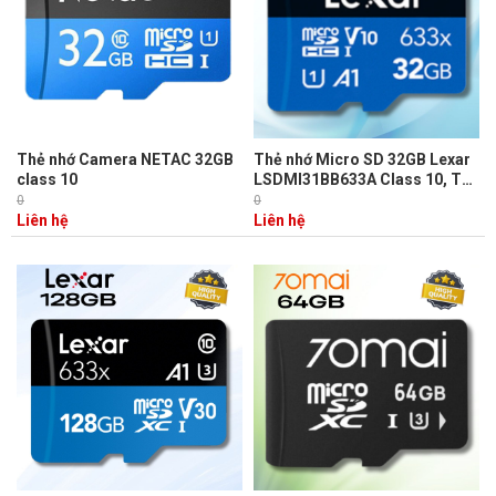
Thẻ nhớ Camera NETAC 32GB
Thẻ nhớ Micro SD 32GB Lexar
class 10
LSDMI31BB633A Class 10, Tốc
độ đọc 100 MB/s, Ghi 10 MB/s.
0
0
Liên hệ
Liên hệ