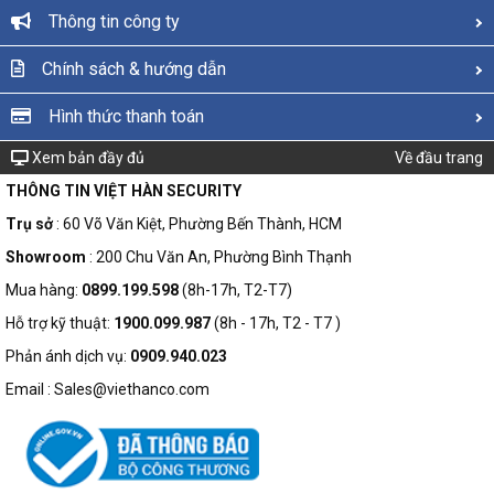
Thông tin công ty
Chính sách & hướng dẫn
Hình thức thanh toán
Xem bản đầy đủ
Về đầu trang
THÔNG TIN VIỆT HÀN SECURITY
Trụ sở
: 60 Võ Văn Kiệt, Phường Bến Thành, HCM
Showroom
: 200 Chu Văn An, Phường Bình Thạnh
Mua hàng:
0899.199.598
(8h-17h, T2-T7)
Hỗ trợ kỹ thuật:
1900.099.987
(8h - 17h, T2 - T7 )
Phản ánh dịch vụ:
0909.940.023
Email : Sales@viethanco.com