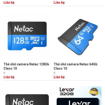
200 MB/s - ghi 90MB/s
đọc 200MB/s - ghi 90MB/s, Ghi
Liên hệ
Liên hệ
hình 4K UHD
Thẻ nhớ camera Netac 128Gb
Thẻ nhớ camera Netac 64Gb
Class 10
Class 10
0
0
Liên hệ
Liên hệ