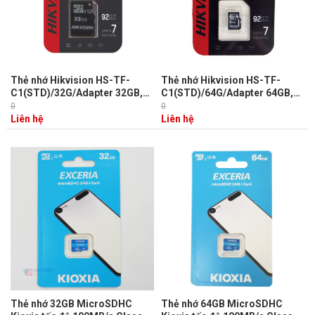
Thẻ nhớ Hikvision HS-TF-
Thẻ nhớ Hikvision HS-TF-
C1(STD)/32G/Adapter 32GB,
C1(STD)/64G/Adapter 64GB,
tốc độ đọc 45MB/s, tốc độ ghi
tốc độ đọc 92MB/s, tốc độ ghi
0
0
11MB/s
30MB/s
Liên hệ
Liên hệ
Thẻ nhớ 32GB MicroSDHC
Thẻ nhớ 64GB MicroSDHC