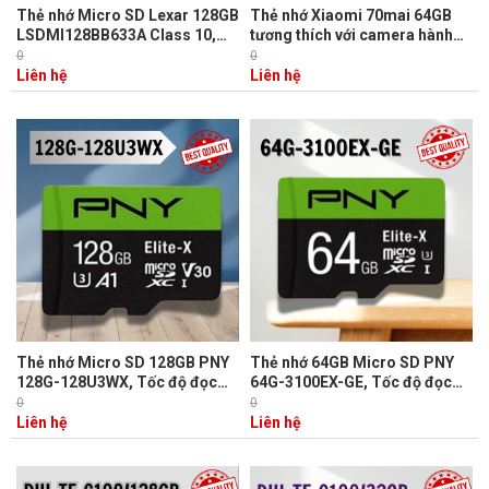
Thẻ nhớ Micro SD Lexar 128GB
Thẻ nhớ Xiaomi 70mai 64GB
LSDMI128BB633A Class 10,
tương thích với camera hành
Tốc độ đọc 100 MB/s, Ghi 45
trình như:Dash Cam Smart 1S,
0
0
MB/s.
Dash Cam M300, Dash Cam
Liên hệ
Liên hệ
Lite 2, Dash Cam A400, Dash
Cam A500S và Dash Cam
A800s.
Thẻ nhớ Micro SD 128GB PNY
Thẻ nhớ 64GB Micro SD PNY
128G-128U3WX, Tốc độ đọc
64G-3100EX-GE, Tốc độ đọc
100MB/s, Tốc độ ghi 60MB/s
100MB/s, Tốc độ ghi 60MB/s
0
0
Liên hệ
Liên hệ