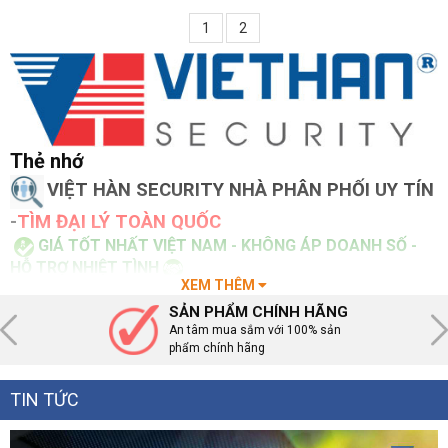
Action Cam/Drone SDSQXA1-
1
2
128G-GN6AA
Thẻ nhớ
VIỆT HÀN SECURITY NHÀ PHÂN PHỐI UY TÍN
-
TÌM ĐẠI LÝ TOÀN QUỐC
GIÁ TỐT NHẤT VIỆT NAM - KHÔNG ÁP DOANH SỐ -
HỖ TRỢ NHIỆT TÌNH
XEM THÊM
0899.199.598
Tổng đài :
( phòng kinh doanh )
- Hỗ trợ kỹ thuật
SẢN PHẨM CHÍNH HÃNG
1900.099.987
:
An tâm mua sắm với 100% sản
phẩm chính hãng
🚛
Giao hàng toàn Quốc
TIN TỨC
CHÚNG TÔI LUÔN THỰC HIỆN NHỮNG GÌ CAM KẾT
VỚI KHÁCH HÀNG