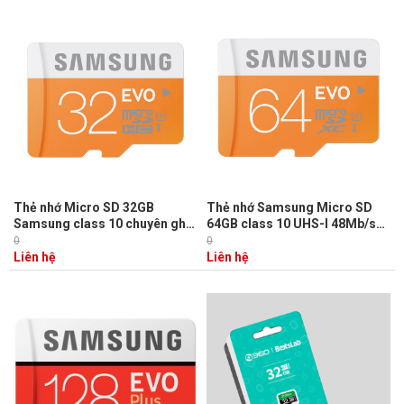
Thẻ nhớ Micro SD 32GB
Thẻ nhớ Samsung Micro SD
Samsung class 10 chuyên ghi
64GB class 10 UHS-I 48Mb/s
hình cho camera IP
chuyên dùng ghi hình cho
0
0
camera IP
Liên hệ
Liên hệ