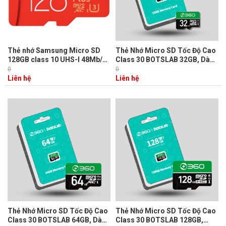
Thẻ nhớ Samsung Micro SD
Thẻ Nhớ Micro SD Tốc Độ Cao
128GB class 10 UHS-I 48Mb/s
Class 30 BOTSLAB 32GB, Dành
chuyên dùng ghi hình cho
cho Camera và Điện thoại, Tốc
0
0
camera IP
độ 30mb/s
Liên hệ
Liên hệ
Thẻ Nhớ Micro SD Tốc Độ Cao
Thẻ Nhớ Micro SD Tốc Độ Cao
Class 30 BOTSLAB 64GB, Dành
Class 30 BOTSLAB 128GB,