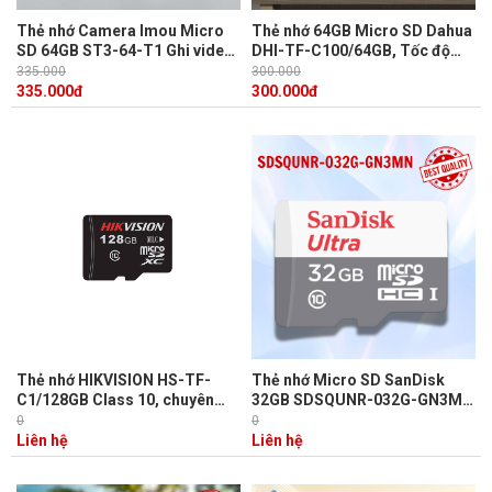
Thẻ nhớ Camera Imou Micro
Thẻ nhớ 64GB Micro SD Dahua
SD 64GB ST3-64-T1 Ghi video
DHI-TF-C100/64GB, Tốc độ
Class 10
đọc 95MB/s, Tốc độ ghi
335.000
300.000
38MB/s
335.000
đ
300.000
đ
Thẻ nhớ HIKVISION HS-TF-
Thẻ nhớ Micro SD SanDisk
C1/128GB Class 10, chuyên
32GB SDSQUNR-032G-GN3MN
dụng ghi Video
Tốc độ đọc 100MB/s, Tốc độ
0
0
ghi 15MB/s
Liên hệ
Liên hệ