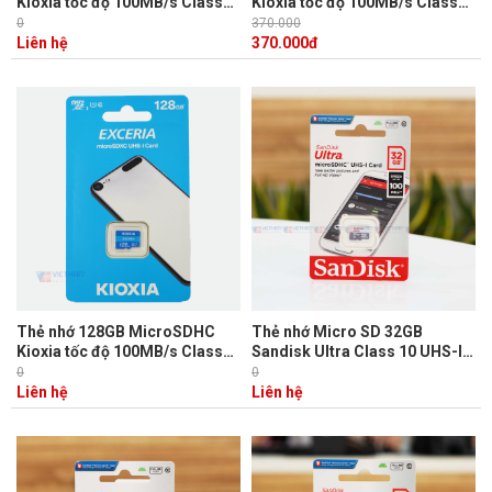
Kioxia tốc độ 100MB/s Class
Kioxia tốc độ 100MB/s Class
10
10
0
370.000
Liên hệ
370.000
đ
Thẻ nhớ 128GB MicroSDHC
Thẻ nhớ Micro SD 32GB
Kioxia tốc độ 100MB/s Class
Sandisk Ultra Class 10 UHS-I
10 + Adapter
100Mb/s chuyên dùng ghi hình
0
0
cho camera IP
Liên hệ
Liên hệ