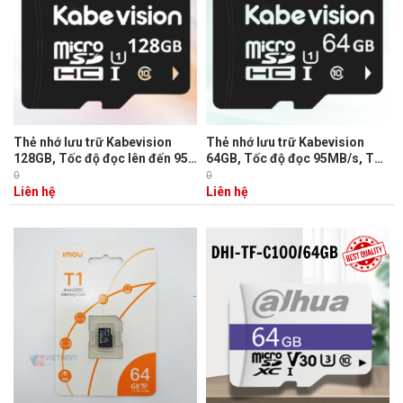
Thẻ nhớ lưu trữ Kabevision
Thẻ nhớ lưu trữ Kabevision
128GB, Tốc độ đọc lên đến 95
64GB, Tốc độ đọc 95MB/s, Tốc
MB/s, Tốc độ ghi lên đến 65
độ ghi lên đến 30 MB/s, TBW
0
0
MB/s, TBW 66TB
33TB
Liên hệ
Liên hệ