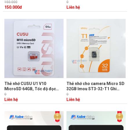
cho Camera và Điện thoại, Tốc
Dành cho Camera và Điện
150.000
0
độ 30mb/s
thoại, Tốc độ 30mb/s
150.000
đ
Liên hệ
Thẻ nhớ CUSU U1 V10
Thẻ nhớ cho camera Micro SD
MicroSD 64GB, Tốc độ đọc
32GB Imou ST3-32-T1 Ghi
80MB/s, Tốc độ ghi 10MB/s
video Class 10
0
0
Liên hệ
Liên hệ