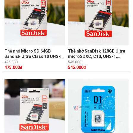
Thẻ nhớ Micro SD 64GB
Thẻ nhớ SanDisk 128GB Ultra
Sandisk Ultra Class 10 UHS-I
microSDXC, C10, UHS-1,
100Mb/s chuyên dùng ghi hình
100MB/s R, 4x6, SDSQUNR-
475.000
545.000
cho camera IP
128G-GN6MN
475.000
đ
545.000
đ