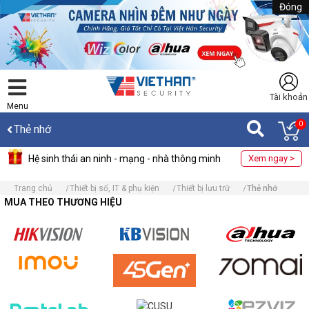
Đóng
Tài khoản
Menu
0
Thẻ nhớ
Hệ sinh thái an ninh - mạng - nhà thông minh
Xem ngay >
Trang chủ
Thiết bị số, IT & phụ kiện
Thiết bị lưu trữ
Thẻ nhớ
MUA THEO THƯƠNG HIỆU