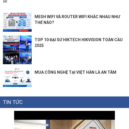
xế
MESH WIFI VÀ ROUTER WIFI KHÁC NHAU NHƯ
THẾ NÀO?
TOP 10 ĐẠI SỨ HIKTECH HIKVISION TOÀN CẦU
2025
MUA CÔNG NGHỆ TẠI VIỆT HÀN LÀ AN TÂM
TIN TỨC