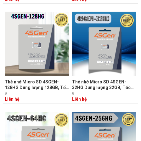
Thẻ nhớ Micro SD 4SGEN-
Thẻ nhớ Micro SD 4SGEN-
128HG Dung lượng 128GB, Tốc
32HG Dung lượng 32GB, Tốc
độ đọc 100MB/s, Tốc độ ghi
độ đọc 100MB/s, Tốc độ ghi
0
0
40MB/s
30MB/s
Liên hệ
Liên hệ