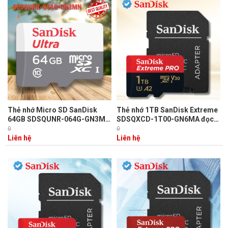
Thẻ nhớ Micro SD SanDisk
Thẻ nhớ 1TB SanDisk Extreme
64GB SDSQUNR-064G-GN3MN
SDSQXCD-1T00-GN6MA đọc
Tốc độ đọc 95MB/s, Tốc độ
200 MB/s - ghi 140 MB/s,
0
0
ghi 38MB/s
chuyên dụng máy quay phim và
Liên hệ
Liên hệ
Actioncam