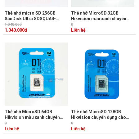
Thẻ nhớ micro SD 256GB
Thẻ nhớ MicroSD 32GB
SanDisk Ultra SDSQUA4-
Hikvision màu xanh chuyên
256G-GN6MN tốc độ đọc 150
dụng camera HS-TF-
1.040.000
0
MB/s
D1(STD)/32G tốc độ đọc
1.040.000
đ
Liên hệ
92MB/s, tốc độ ghi 25MB/s
Thẻ nhớ MicroSD 64GB
Thẻ nhớ MicroSD 128GB
Hikvision màu xanh chuyên
Hikvision chuyên dụng cho
dụng camera HS-TF-
camera HS-TF-D1(STD)/128G
0
0
D1(STD)/64G tốc độ ghi
tốc độ ghi 50MB/s, tốc độ đọc
Liên hệ
Liên hệ
40MB/s, tốc độ đọc 92MB/s
92MB/s