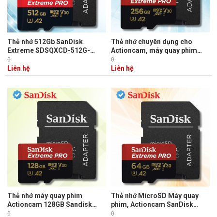
Thẻ nhớ 512Gb SanDisk
Thẻ nhớ chuyên dụng cho
Extreme SDSQXCD-512G-
Actioncam, máy quay phim
GN6MA 256GB đọc 200 MB/s -
Sandisk SDSQXCD-256G-
0
0
ghi 140 MB/s cho máy quay
GN6MA 256GB Tốc độ độc 200
Liên hệ
Liên hệ
phim, action cam
MB/s, Ghi 140 MB/s
Thẻ nhớ máy quay phim
Thẻ nhớ MicroSD Máy quay
Actioncam 128GB Sandisk
phim, Actioncam SanDisk
SDSQXCD-128G-GN6MA đọc
SDSQXCU-064G-GN6MA 64GB
0
0