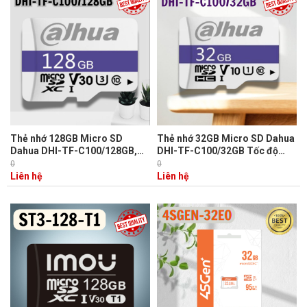
Thẻ nhớ 128GB Micro SD
Thẻ nhớ 32GB Micro SD Dahua
Dahua DHI-TF-C100/128GB,
DHI-TF-C100/32GB Tốc độ
Tốc độ đọc 95MB/s, Tốc độ
đọc 95MB/s, Tốc độ ghi
0
0
ghi 38MB/s
38MB/s
Liên hệ
Liên hệ