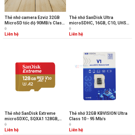
Thẻ nhớ camera Ezviz 32GB
Thẻ nhớ SanDisk Ultra
MicroSD tốc độ 90MB/s Class
microSDHC, 16GB, C10, UHS-
10
1, 80MB/s R, 3x5, SDSQUNS-
0
0
016G-GN3MN
Liên hệ
Liên hệ
Thẻ nhớ SanDisk Extreme
Thẻ nhớ 32GB KBVISION Ultra
microSDXC, SQXA1 128GB,
Class 10 - 95 Mb/s
V30, U3, C10, A2, UHS-I,
0
0
160MB/s R, 90MB/s W, 4x6, SD
Liên hệ
Liên hệ
adaptor, Lifetime Limited,