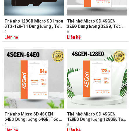
Thẻ nhớ 128GB Micro SD Imou
Thẻ nhớ Micro SD 4SGEN-
ST3-128-T1 Dung lượng , Tốc
32EO Dung lượng 32GB, Tốc độ
độ đọc 75MB/s, Tốc độ ghi
đọc 95MB/s, Tốc độ ghi
0
0
35MB/s
10MB/s
Liên hệ
Liên hệ
Thẻ nhớ Micro SD 4SGEN-
Thẻ nhớ Micro SD 4SGEN-
64EO Dung lượng 64GB, Tốc độ
128EO Dung lượng 128GB, Tốc
đọc 95MB/s, Tốc độ ghi
độ đọc 95MB/s, Tốc độ ghi
0
0
10MB/s
10MB/s
Liên hệ
Liên hệ