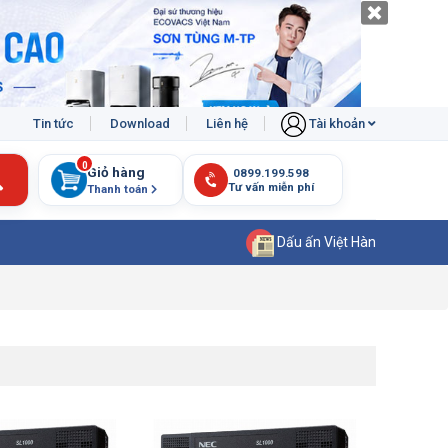
Tin tức
Download
Liên hệ
Tài khoản
0
Giỏ hàng
Thanh toán
Dấu ấn Việt Hàn