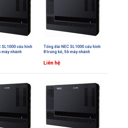
 SL1000 cấu hình
Tổng đài NEC SL1000 cấu hình
16 máy nhánh
8 trung kế, 56 máy nhánh
Liên hệ