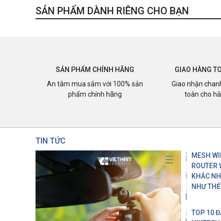
SẢN PHẨM DÀNH RIÊNG CHO BẠN
SẢN PHẨM CHÍNH HÃNG
GIAO HÀNG T
An tâm mua sắm với 100% sản
Giao nhận chan
phẩm chính hãng
toàn cho h
TIN TỨC
MESH WIF
ROUTER 
KHÁC N
NHƯ THẾ
TOP 10 Đ