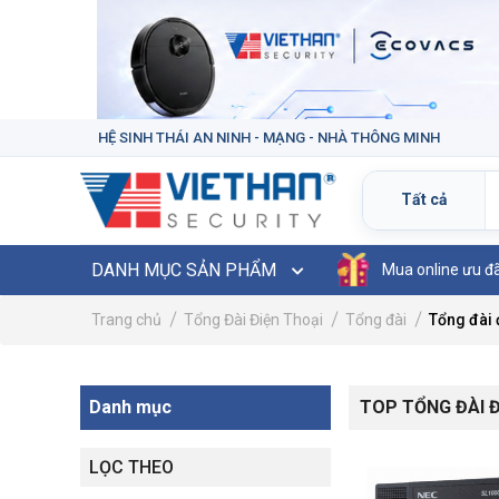
HỆ SINH THÁI AN NINH - MẠNG - NHÀ THÔNG MINH
DANH MỤC SẢN PHẨM
Mua online ưu đ
Trang chủ
Tổng Đài Điện Thoại
Tổng đài
Tổng đài 
Danh mục
TOP TỔNG ĐÀI Đ
LỌC THEO