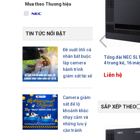
Mua theo Thương hiệu
TIN TỨC NỔI BẬT
Đề xuất ôtô cá
nhân bắt buộc
cấu hình
Tổng đài NEC SL1000 cấu hình
Tổng đài NEC SL1
nh
4 trung kế, 16 máy nhánh
lắp camera
8 trung kế, 16 má
hành trình
Liên hệ
Liên hệ
giám sát tài xế
Camera giám
sát để lộ
SẮP XẾP THEO
khoảnh khắc
nhạy cảm và
những lưu ý
cần tránh