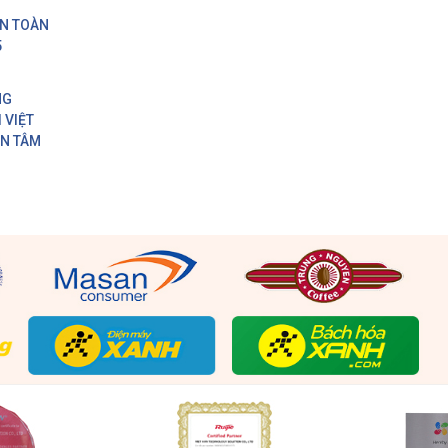
ON TOÀN
5
NG
 VIỆT
AN TÂM