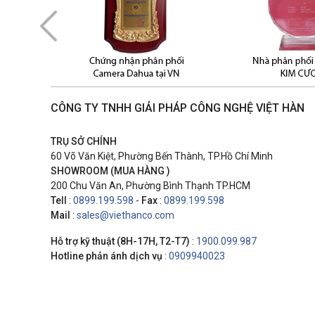
CÔNG TY TNHH GIẢI PHÁP CÔNG NGHỆ VIỆT HÀN
TRỤ SỞ CHÍNH
60 Võ Văn Kiệt, Phường Bến Thành, TP.Hồ Chí Minh
SHOWROOM (MUA HÀNG )
200 Chu Văn An, Phường Bình Thạnh TP.HCM
Tell
:
0899.199.598
-
Fax
:
0899.199.598
Mail
:
sales@viethanco.com
Hỗ trợ kỹ thuật (8H-17H, T2-T7)
:
1900.099.987
Hotline phản ánh dịch vụ
:
0909940023