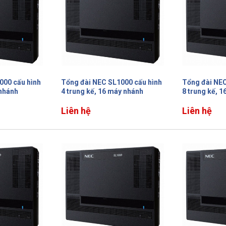
000 cấu hình
Tổng đài NEC SL1000 cấu hình
Tổng đài NEC
 nhánh
4 trung kế, 16 máy nhánh
8 trung kế, 
Liên hệ
Liên hệ