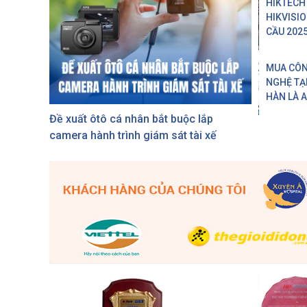
HIKTECH
HIKVISI
CẦU 202
MUA CÔ
NGHỆ TẠI
HÀN LÀ 
Đề xuất ôtô cá nhân bắt buộc lắp
camera hành trình giám sát tài xế