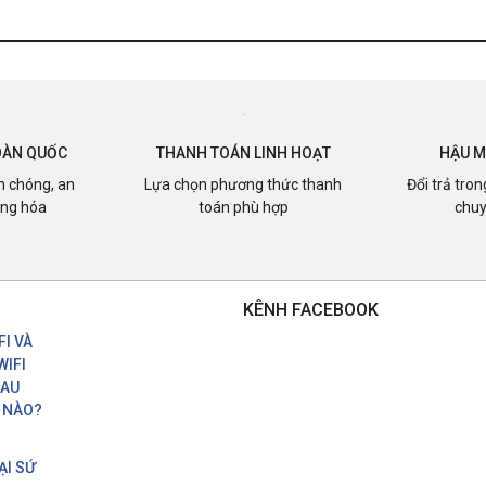
OÀN QUỐC
THANH TOÁN LINH HOẠT
HẬU M
h chóng, an
Lựa chọn phương thức thanh
Đổi trả tro
àng hóa
toán phù hợp
chuy
KÊNH FACEBOOK
I VÀ
WIFI
HAU
 NÀO?
ẠI SỨ