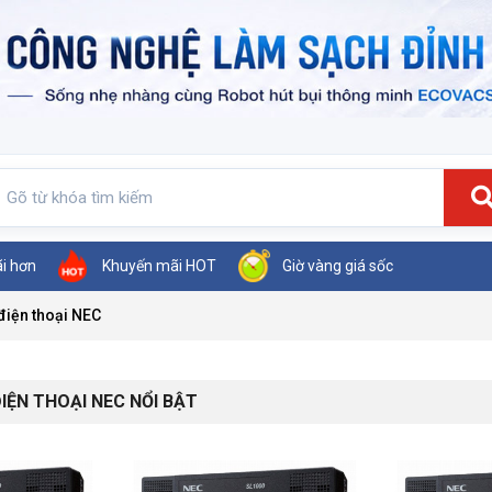
ãi hơn
Khuyến mãi HOT
Giờ vàng giá sốc
điện thoại NEC
IỆN THOẠI NEC NỔI BẬT