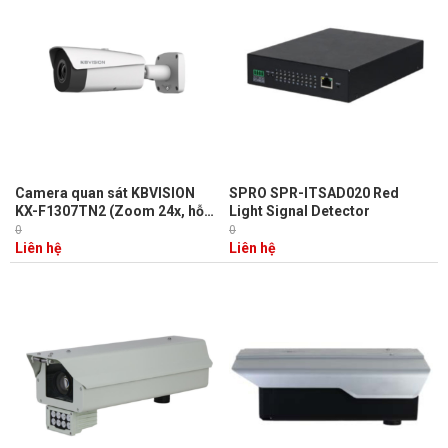
Camera quan sát KBVISION
SPRO SPR-ITSAD020 Red
KX-F1307TN2 (Zoom 24x, hỗ
Light Signal Detector
trợ thẻ nhớ 256GB, H.265)
0
0
Liên hệ
Liên hệ