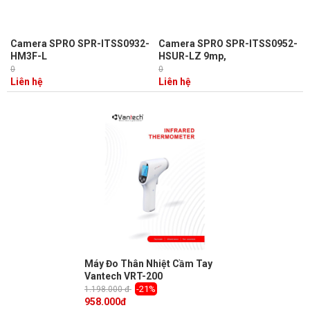
Camera SPRO SPR-ITSS0932-
Camera SPRO SPR-ITSS0952-
HM3F-L
HSUR-LZ 9mp,
0
0
Liên hệ
Liên hệ
Máy Đo Thân Nhiệt Cầm Tay
Vantech VRT-200
-21%
1.198.000 đ
958.000
đ