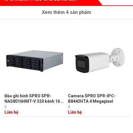
Xem thêm
4
sản phẩm
Đầu ghi hinh SPRO SPR-
Camera SPRO SPR-IPC-
NAS8016HMT-V 320 kênh 16 ổ
B8443HTA 4 Megapixel
cứng
0
0
Liên hệ
Liên hệ