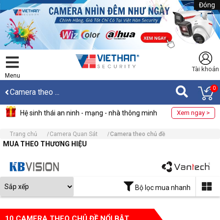
Đóng
Tài khoản
Menu
0
Camera theo ...
Hệ sinh thái an ninh - mạng - nhà thông minh
Xem ngay >
Trang chủ
Camera Quan Sát
Camera theo chủ đề
MUA THEO THƯƠNG HIỆU
Bộ lọc mua nhanh
10 CAMERA THEO CHỦ ĐỀ NỔI BẬT