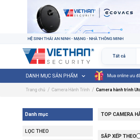
HỆ SINH THÁI AN NINH - MẠNG - NHÀ THÔNG MINH
DANH MỤC SẢN PHẨM
Mua online ưu đ
Trang chủ
Camera Hành Trình
Camera hành trình Ut
Danh mục
TOP CAMERA HÀ
LỌC THEO
SẮP XẾP THEO