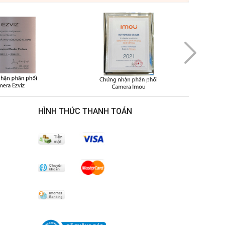
OUR đã sở hữu hơn 100 bằng sáng chế thuật toán phát
t cho các sản phẩm hỗ trợ người lái xe. Đơn vị đã hợp
inh và an toàn với các thương hiệu hàng đầu trên thế
h UTOUR?
HÌNH THỨC THANH TOÁN