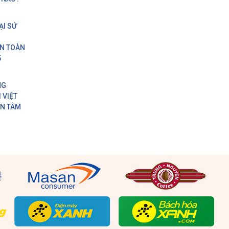
Ngoài ra, Với nền tảng nghiên cứu, cơ sở vật
hiệu UTOUR đặt ra nhiều mục tiêu cho tương la
ẠI SỨ
đạt được nhiều giải thưởng công nghệ tiên tiến
ON TOÀN
UTOUR cung cấp các giải pháp hỗ trợ lái xe
5
NG
 VIỆT
AN TÂM