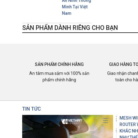
An Ninh Thông
Minh Tại Việt
Nam
SẢN PHẨM DÀNH RIÊNG CHO BẠN
SẢN PHẨM CHÍNH HÃNG
GIAO HÀNG T
An tâm mua sắm với 100% sản
Giao nhận chan
phẩm chính hãng
toàn cho h
TIN TỨC
MESH WIF
ROUTER 
KHÁC N
NHƯ THẾ