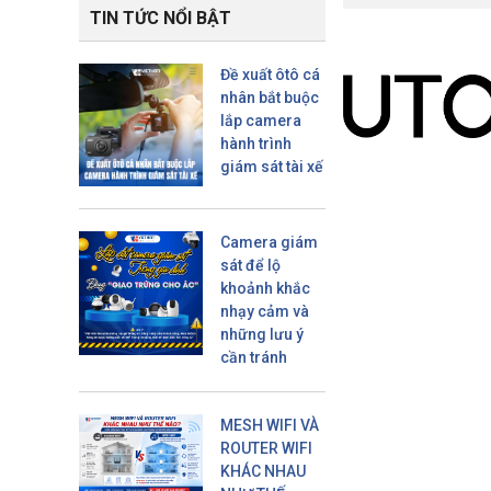
TIN TỨC NỔI BẬT
Đề xuất ôtô cá
nhân bắt buộc
lắp camera
hành trình
giám sát tài xế
Camera giám
sát để lộ
khoảnh khắc
nhạy cảm và
những lưu ý
cần tránh
MESH WIFI VÀ
ROUTER WIFI
KHÁC NHAU