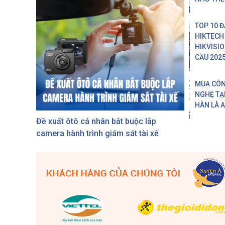
TOP 10 Đ
HIKTECH
HIKVISI
CẦU 202
MUA CÔ
NGHỆ TẠI
HÀN LÀ 
Đề xuất ôtô cá nhân bắt buộc lắp
camera hành trình giám sát tài xế