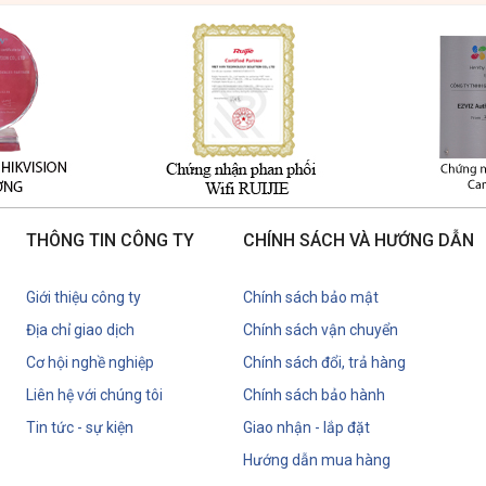
Tính đến thời điểm hiện tại, thương hiệu UT
triển độc quyền. Và cung cấp dịch vụ kỹ thuậ
tác cung cấp các giải pháp công nghệ thông m
giới, được nhiều người dùng đánh giá cao.
Tại sao nên chọn mua Camera Hành Trìn
THÔNG TIN CÔNG TY
CHÍNH SÁCH VÀ HƯỚNG DẪN
Giới thiệu công ty
Chính sách bảo mật
Địa chỉ giao dịch
Chính sách vận chuyển
Cơ hội nghề nghiệp
Chính sách đổi, trả hàng
Liên hệ với chúng tôi
Chính sách bảo hành
Tin tức - sự kiện
Giao nhận - lắp đặt
Hướng dẫn mua hàng