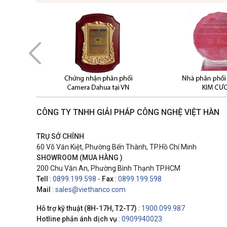
CÔNG TY TNHH GIẢI PHÁP CÔNG NGHỆ VIỆT HÀN
TRỤ SỞ CHÍNH
60 Võ Văn Kiệt, Phường Bến Thành, TP.Hồ Chí Minh
SHOWROOM (MUA HÀNG )
200 Chu Văn An, Phường Bình Thạnh TP.HCM
Tell
:
0899.199.598
-
Fax
:
0899.199.598
Mail
:
sales@viethanco.com
Hỗ trợ kỹ thuật (8H-17H, T2-T7)
:
1900.099.987
Hotline phản ánh dịch vụ
:
0909940023