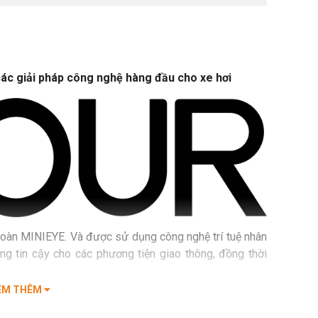
c giải pháp công nghệ hàng đầu cho xe hơi
oàn MINIEYE. Và được sử dụng công nghệ trí tuệ nhân
g tin cậy cho các phương tiện giao thông, đồng thời
EM THÊM
 với nền tảng vững chắc