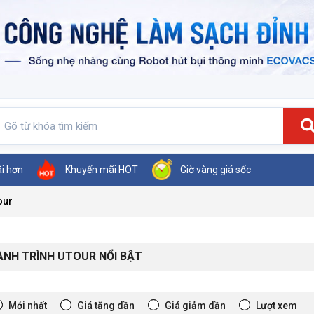
ãi hơn
Khuyến mãi HOT
Giờ vàng giá sốc
our
NH TRÌNH UTOUR NỔI BẬT
Mới nhất
Giá tăng dần
Giá giảm dần
Lượt xem