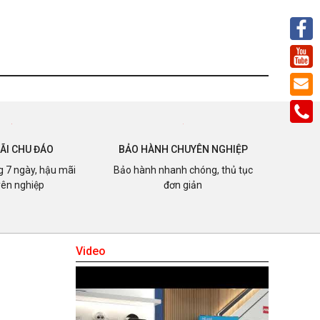
ÃI CHU ĐÁO
BẢO HÀNH CHUYÊN NGHIỆP
ng 7 ngày, hậu mãi
Bảo hành nhanh chóng, thủ tục
ên nghiệp
đơn giản
ành trình & cảnh báo tiền va chạm đã được UTOUR xuất
Video
i. Chẳng hạn như Hoa Kỳ, Anh, Pháp, Nhật Bản, Brazil,
onesia,… Đây là những nước có quy trình kiểm định và
ác sản phẩm vô cùng nghiêm ngặt.