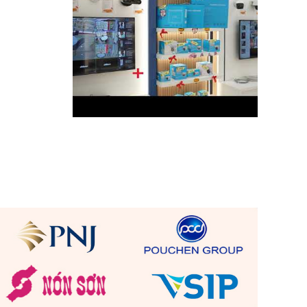
 chất kỹ thuật và hệ thống nhân sự vững mạnh. Thương
i, luôn cố gắng phát triển chất lượng sản phẩm. Và đã
, đóng góp cho giá trị thương mại toàn cầu.
 an toàn