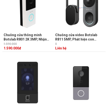
Chuông cửa thông minh
Chuông cửa video Botslab
Botslab R801 2K 3MP, Nhận
R811 5MP, Phát hiện con
diện khuôn mặt, Điều khiển từ
người, Báo động, Chất lượng
1.590.000
0
xa, Đàm thoại 2 chiều
HDR
1.590.000
đ
Liên hệ