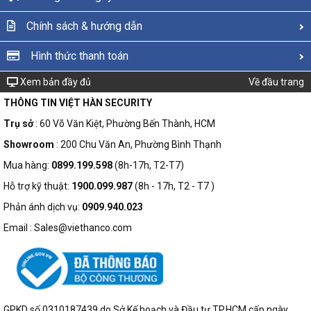
Chính sách & hướng dẫn
Hình thức thanh toán
Xem bản đầy đủ
Về đầu trang
THÔNG TIN VIỆT HÀN SECURITY
Trụ sở
: 60 Võ Văn Kiệt, Phường Bến Thành, HCM
Showroom
: 200 Chu Văn An, Phường Bình Thạnh
Mua hàng:
0899.199.598
(8h-17h, T2-T7)
Hỗ trợ kỹ thuật:
1900.099.987
(8h - 17h, T2 - T7 )
Phản ánh dịch vụ:
0909.940.023
Email : Sales@viethanco.com
GPKD số 0310187439 do Sở Kế hoạch và Đầu tư TP.HCM cấp ngày