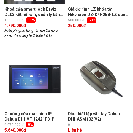
Khoá cửa smart lock Ezviz
Giá đỡ hình LZ khóa từ
DL03 kết nối wifi, quản lý bằng
Hikvision DS-K4H258-LZ dành
app, kiểm tra trạng thái, chống
cho khóa DS-K4H258S
-11%
-50%
1.999.000 đ
500.000 đ
nhìn trộm, còi báo động
1.790.000
đ
250.000
đ
Miễn phí giao hàng tận nơi Camera
Ezviz đơn hàng từ 3 triệu trở lên.
Chuông cửa màn hình IP
Đầu thiết lập vân tay Dahua
Dahua DHI-VTH2421FB-P
DHI-ASM102(V2)
-8%
6.070.000 đ
0
5.640.000
đ
Liên hệ