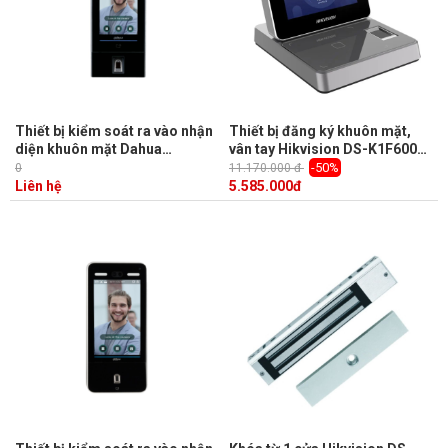
Thiết bị kiểm soát ra vào nhận
Thiết bị đăng ký khuôn mặt,
diện khuôn mặt Dahua
vân tay Hikvision DS-K1F600U-
ASI7214X LCD 7inch IPS,
D6E-F 2MP, công nghệ chống
-50%
0
11.170.000 đ
100.000 khuôn mặt
giả mạo khuôn mặt
Liên hệ
5.585.000
đ