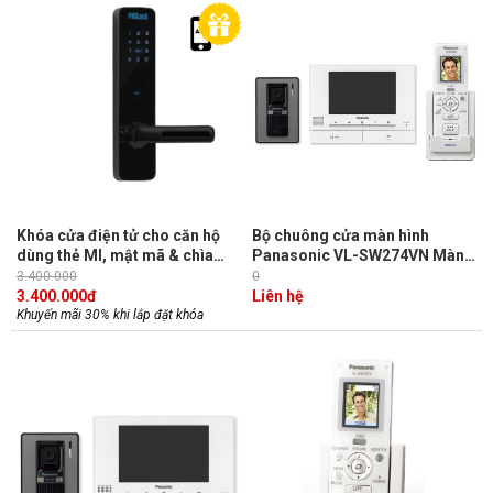
Khóa cửa điện tử cho căn hộ
Bộ chuông cửa màn hình
dùng thẻ MI, mật mã & chìa
Panasonic VL-SW274VN Màn
khóa cơ PHGLock KR7155 (Tùy
hình chính 7",lưu được 400 hình
3.400.000
0
chọn APP)
3.400.000
đ
Liên hệ
Khuyến mãi 30% khi lắp đặt khóa