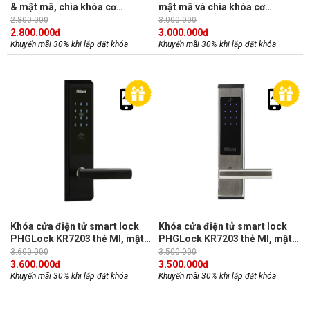
& mật mã, chìa khóa cơ
mật mã và chìa khóa cơ
PHGLock KR7868 ( tùy chọn
PHGLock KR8131 (Tùy chọn
2.800.000
3.000.000
APP)
APP)
2.800.000
đ
3.000.000
đ
Khuyến mãi 30% khi lắp đặt khóa
Khuyến mãi 30% khi lắp đặt khóa
Khóa cửa điện tử smart lock
Khóa cửa điện tử smart lock
PHGLock KR7203 thẻ MI, mật
PHGLock KR7203 thẻ MI, mật
mã và chìa khóa cơ (Tùy chọn
mã và chìa khóa cơ (Tùy chọn
3.600.000
3.500.000
APP, màu đen)
APP, màu bạc)
3.600.000
đ
3.500.000
đ
Khuyến mãi 30% khi lắp đặt khóa
Khuyến mãi 30% khi lắp đặt khóa