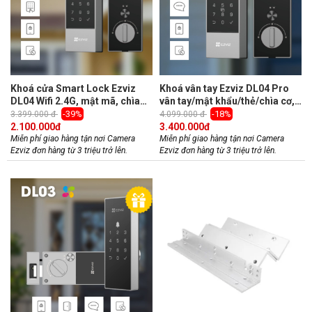
on line
234
Khoá cửa Smart Lock Ezviz
Khoá vân tay Ezviz DL04 Pro
DL04 Wifi 2.4G, mật mã, chìa
vân tay/mật khẩu/thẻ/chìa cơ,
cơ, quản lý bằng app, chống
kết nối Wifi 2.4G, quản lý bằng
-39%
-18%
3.399.000 đ
4.099.000 đ
nhìn trộm, còi báo động
app, chống nhìn trộm, còi báo
2.100.000
đ
3.400.000
đ
Miễn phí giao hàng tận nơi Camera
Miễn phí giao hàng tận nơi Camera
Ezviz đơn hàng từ 3 triệu trở lên.
Ezviz đơn hàng từ 3 triệu trở lên.