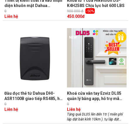
Thiết bị kiểm soát ra vào nhận
Khóa từ 1 cửa Hikvision DS-
diện khuôn mặt Dahua
K4H258S Chịu lực hút 600 LBS
ASI8214Y-V3 LCD 10.1inch IPS,
-50%
0
900.000 đ
100.000 khuôn mặt
Liên hệ
450.000
đ
NEW
Đầu đọc thẻ từ Dahua DHI-
Khoá cửa vân tay Ezviz DL05
ASR1100B giao tiếp RS485, hỗ
quản lý bằng app, hỗ trợ mã
trợ mifare 13.56MHz
chống nhìn trộm, khoá an toan
0
0
trẻ em, báo động chống phá
Liên hệ
Liên hệ
hoại
Tặng quà DL05 lên đến 1tr ( miễn phí
lắp đặt bán kính 10km ). tự lắp đặt
giảm 300K
Miễn phí giao hàng tận nơi Camera