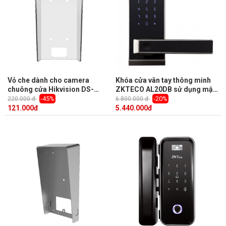
Vỏ che dành cho camera
Khóa cửa vân tay thông minh
chuông cửa Hikvision DS-
ZKTECO AL20DB sử dụng mật
KABV6113-RS
khẩu / chìa khóa / Bluetooth,
-45%
-20%
220.000 đ
6.800.000 đ
vỏ kim loại, phím số cảm ứng,
121.000
đ
5.440.000
đ
một chốt cố định và một chốt
gài