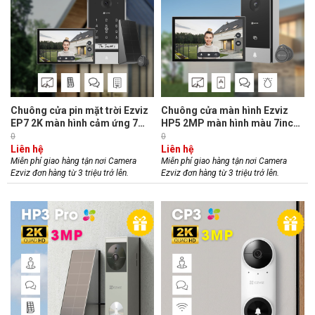
Chuông cửa pin mặt trời Ezviz
Chuông cửa màn hình Ezviz
EP7 2K màn hình cảm ứng 7
HP5 2MP màn hình màu 7inch,
inch, mã pin/thẻ từ, đàm thoại
quản lý bằng app, đàm thoại
0
0
hai chiều
hai chiều
Liên hệ
Liên hệ
Miễn phí giao hàng tận nơi Camera
Miễn phí giao hàng tận nơi Camera
Ezviz đơn hàng từ 3 triệu trở lên.
Ezviz đơn hàng từ 3 triệu trở lên.