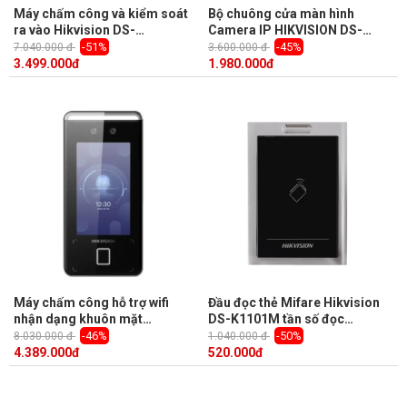
Máy chấm công và kiểm soát
Bộ chuông cửa màn hình
ra vào Hikvision DS-
Camera IP HIKVISION DS-
K1T342MFWX-E1 1500 khuôn
KV6113-WPE1
-51%
-45%
7.040.000 đ
3.600.000 đ
mặt, Max.3000 vân tay, và
3.499.000
đ
1.980.000
đ
Max.3000 thẻ Mifare
Máy chấm công hỗ trợ wifi
Đầu đọc thẻ Mifare Hikvision
nhận dạng khuôn mặt
DS-K1101M tần số đọc
Hikvision DS-K1T341CMFW
13.56MHz, khoảng cách nhận
-46%
-50%
8.030.000 đ
1.040.000 đ
kiểm soát vào ra, đàm thoại 2
thẻ 30 đến 50mm
4.389.000
đ
520.000
đ
chiều, màn hình 4.3inch