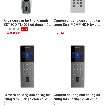
Khóa cửa vân tay thông minh
Camera chuông cửa chung cư
ZKTECO TL400B sử dụng mật
trung tâm IP 2MP HD Hikvision
khẩu / thẻ / chìa khóa /
DS-KD3003-E6 LCD TFT
-20%
6.960.000 đ
0
Bluetooth, vỏ kim loại, khóa
3.5inch, Mifare card
5.568.000
đ
Liên hệ
cửa bằng một lần đóng
Camera chuông cửa chung cư
Camera chuông cửa chung cư
trung tâm IP Nhận diện khuôn
trung tâm IP Nhận diện khuôn
mặt, vân tay Hikvision DS-
mặt, vân tay Hikvision DS-
0
0