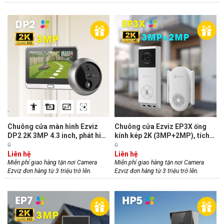
Chuông cửa màn hình Ezviz
Chuông cửa Ezviz EP3X ống
DP2 2K 3MP 4.3 inch, phát hiện
kính kép 2K (3MP+2MP), tích
chuyển động, live view, hồng
hợp pin 5200mAh, phát hiện
0
0
ngoại 5m
người/gói hàng, đàm thoại hai
Liên hệ
Liên hệ
chiều
Miễn phí giao hàng tận nơi Camera
Miễn phí giao hàng tận nơi Camera
Ezviz đơn hàng từ 3 triệu trở lên.
Ezviz đơn hàng từ 3 triệu trở lên.