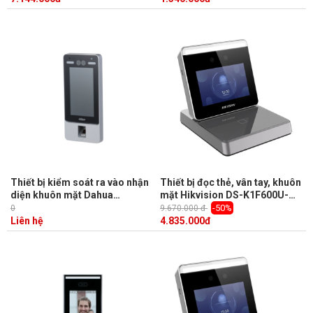
Thiết bị kiểm soát ra vào nhận
Thiết bị đọc thẻ, vân tay, khuôn
diện khuôn mặt Dahua
mặt Hikvision DS-K1F600U-
ASI7214Y-V3 7inch IPS, 50.000
D6E 2MP, hỗ trợ wifi, màn hình
-50%
0
9.670.000 đ
khuôn mặt
3,97inch
Liên hệ
4.835.000
đ