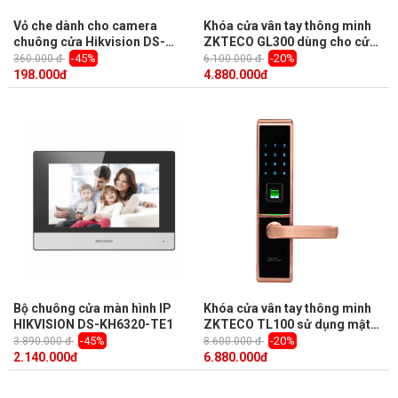
Vỏ che dành cho camera
Khóa cửa vân tay thông minh
chuông cửa Hikvision DS-
ZKTECO GL300 dùng cho cửa
KABV8113-RS Surface
kính, mật khẩu, thẻ, có nút
-45%
-20%
360.000 đ
6.100.000 đ
chuông gọi cửa, remote điều
198.000
đ
4.880.000
đ
khiển
Bộ chuông cửa màn hình IP
Khóa cửa vân tay thông minh
HIKVISION DS-KH6320-TE1
ZKTECO TL100 sử dụng mật
khẩu / thẻ / chìa khóa, vỏ kim
-45%
-20%
3.890.000 đ
8.600.000 đ
loại, tay cầm đảo chiều
2.140.000
đ
6.880.000
đ