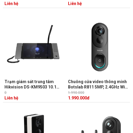
KD9203-FE6 LCD 4.3inch, 5000
KD9203-FTE6 LCD 4.3inch,
Liên hệ
Liên hệ
khuôn mặt
20000 khuôn mặt
Trạm giám sát trung tâm
Chuông cửa video thông minh
Hikvision DS-KM9503 10.1
Botslab R811 5MP, 2.4GHz Wi-
inch touch Android IP, camera
Fi, Quay quét 180, Phát hiện
0
1.990.000
2MP, đàm thoại 2 chiều
chuyển động
Liên hệ
1.990.000
đ