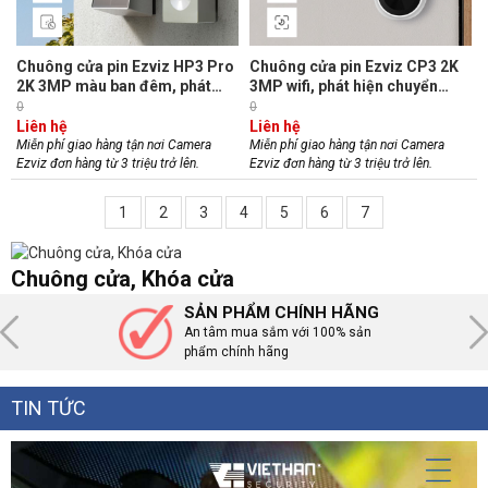
Chuông cửa pin Ezviz HP3 Pro
Chuông cửa pin Ezviz CP3 2K
2K 3MP màu ban đêm, phát
3MP wifi, phát hiện chuyển
hiện chuyển động, đàm thoại
động, hồng ngoại 6m, đàm
0
0
hai chiều, còi báo động
thoại hai chiều
Liên hệ
Liên hệ
Miễn phí giao hàng tận nơi Camera
Miễn phí giao hàng tận nơi Camera
Ezviz đơn hàng từ 3 triệu trở lên.
Ezviz đơn hàng từ 3 triệu trở lên.
1
2
3
4
5
6
7
Chuông cửa, Khóa cửa
SẢN PHẨM CHÍNH HÃNG
An tâm mua sắm với 100% sản
phẩm chính hãng
TIN TỨC