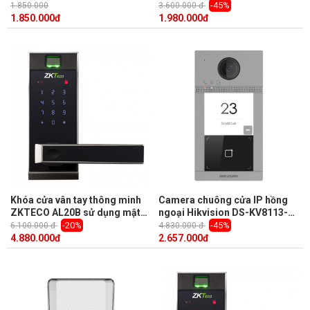
2MP, GPS, Gọi điện, Nút SOS
2MP, Mifare card, True WDR
-45%
1.850.000
3.600.000 đ
1.850.000
đ
1.980.000
đ
Khóa cửa vân tay thông minh
Camera chuông cửa IP hồng
ZKTECO AL20B sử dụng mật
ngoại Hikvision DS-KV8113-
khẩu / chìa khóa / Bluetooth,
WME1(B) 2MP, hỗ trợ Miafare
-20%
-45%
6.100.000 đ
4.830.000 đ
vỏ kim loại, phím số cảm ứng,
card, 2.4GHz Wifi
4.880.000
đ
2.657.000
đ
chốt cửa có thể đảo chiều