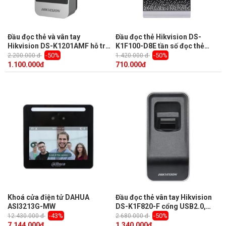
Đầu đọc thẻ và vân tay
Đầu đọc thẻ Hikvision DS-
Hikvision DS-K1201AMF hỗ trợ
K1F100-D8E tần số đọc thẻ
5000 vân tay, giao thức RS-485
13.56 MHz và 125 KHz
-50%
-50%
2.200.000 đ
1.420.000 đ
1.100.000
đ
710.000
đ
Khoá cửa điện tử DAHUA
Đầu đọc thẻ vân tay Hikvision
ASI3213G-MW
DS-K1F820-F cổng USB2.0,
Quang học, Đèn nền đỏ
-43%
-50%
12.430.000 đ
2.680.000 đ
7.144.000
đ
1.340.000
đ