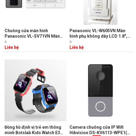
Chuông cửa màn hình
Panasonic VL-W605VN Màn
Panasonic VL-SV71VN Màn
hình phụ không dây LCD 1.8",
hình 7", Lưu được 400 hình ảnh
Sử dụng Pin NI-MH
0
0
màu, đàm thoại rãnh tay
Liên hệ
Liên hệ
Đồng hồ định vị trẻ em thông
Camera chuông cửa IP Wifi
minh Botslab Kids Watch E3
Hikvision DS-KV6113-WPE1(B)