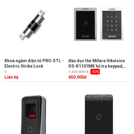
Khoá ngàm điện tử PRO-STL -
Đầu đọc thẻ Mifare Hikvision
Electric Strike Lock
DS-K1101MK hỗ trợ keypad,
tần số đọc 13,56MHz
-50%
0
1.300.000 đ
Liên hệ
650.000
đ