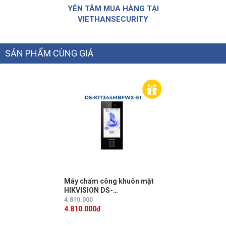
YÊN TÂM MUA HÀNG TẠI
VIETHANSECURITY
SẢN PHẨM CÙNG GIÁ
Máy chấm công khuôn mặt
HIKVISION DS-
K1T344MBFWX-E1, Đàm
4.810.000
thoại 2 chiều, 3000 khuôn
4.810.000
đ
mặt