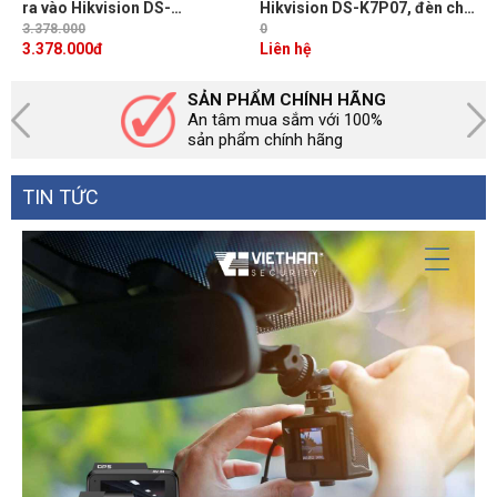
ra vào Hikvision DS-
Hikvision DS-K7P07, đèn chỉ
K1T342MFWX Màn hình LCD
báo
3.378.000
0
4.3 inch, 2MP, 1.500 mặt,
3.378.000
đ
Liên hệ
3.000 vân tay, 3.000 thẻ
SẢN PHẨM CHÍNH HÃNG
An tâm mua sắm với 100%
sản phẩm chính hãng
TIN TỨC