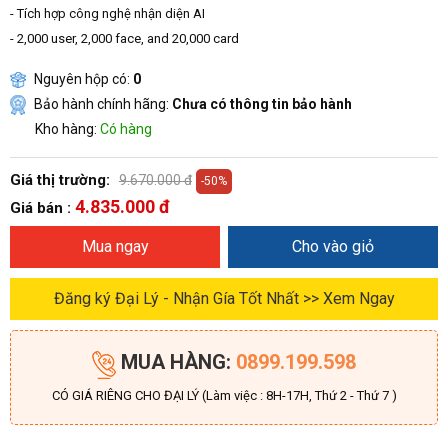
- Tích hợp công nghệ nhận diện AI
- 2,000 user, 2,000 face, and 20,000 card
Nguyên hộp có:
0
Bảo hành chính hãng:
Chưa có thông tin bảo hành
Kho hàng:
Có hàng
Giá thị trường:
9.670.000 đ
-50%
4.835.000 đ
Giá bán :
Mua ngay
Cho vào giỏ
Đăng ký Đại Lý - Nhận Gía Tốt Nhất >> Xem Ngay
MUA HÀNG:
0899.199.598
CÓ GIÁ RIÊNG CHO ĐẠI LÝ (Làm việc : 8H-17H, Thứ 2 - Thứ 7 )