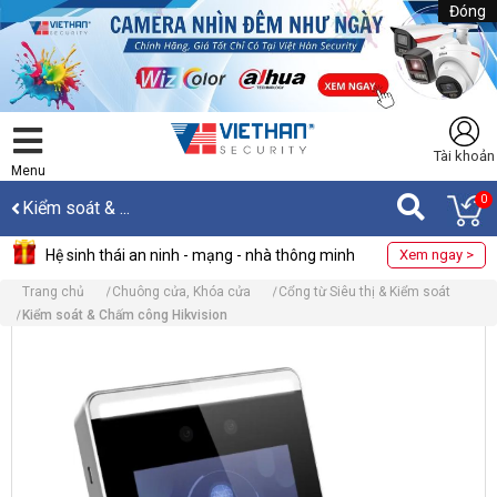
Đóng
Tài khoản
Menu
0
Kiểm soát & ...
Hệ sinh thái an ninh - mạng - nhà thông minh
Xem ngay >
Trang chủ
Chuông cửa, Khóa cửa
Cổng từ Siêu thị & Kiểm soát
Kiểm soát & Chấm công Hikvision