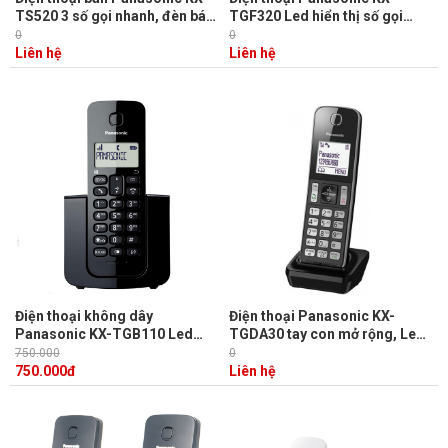
TS520 3 số gọi nhanh, đèn báo
TGF320 Led hiển thị số gọi
cuộc gọi đến
đến, lưu 100 danh bạ, 9 phím
0
0
gọi nhanh, Loa ngoài 2 chiều,
Liên hệ
Liên hệ
chặn cuộc gọi, trả lời tự động
và ghi âm lời nhắn
Điện thoại không dây
Điện thoại Panasonic KX-
Panasonic KX-TGB110 Led
TGDA30 tay con mở rộng, Led
hiển thị số gọi đến, 2 số gọi
hiển thị
750.000
0
nhanh, chức năng chuyển cuộc
750.000
đ
Liên hệ
gọi, khóa máy