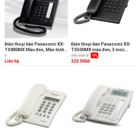
Điện thoại bàn Panasonic KX-
Điện thoại bàn Panasonic KX-
TS880MX Màu đen, Màn hình
TS500MX màu đen, 3 mức
LCD, Quay số nhanh
điều chỉnh tăng, giảm âm
-9%
0
350.000 đ
lượng và chuông
Liên hệ
320.000
đ