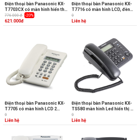
Điện thoại bàn Panasonic KX-
Điện thoại bàn Panasonic KX-
T7703CX có màn hình hiển thị
T7716 có màn hình LCD, đèn
số, có thể treo tường
báo chuông reo, loa ngoài
-20%
776.000 đ
0
621.000
đ
Liên hệ
Điện thoại bàn Panasonic KX-
Điện thoại bàn Panasonic KX-
T7705 có màn hình LCD 2
TS580 màn hình Led hiển thị số
dòng, hiển thị số gọi đến
gọi đến, khóa bàn phím bằng
0
0
mật khẩu, loa 2 chiều
Liên hệ
Liên hệ