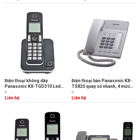
Điện thoại không dây
Điện thoại bàn Panasonic KX-
Panasonic KX-TGD310 Led
TS820 quay số nhanh, 4 mức
hiển thị số gọi đến, 120 danh
âm lượng, gọi nhanh bằng 1
0
0
bạ, Loa ngoài 2 chiều, chặn
phím
Liên hệ
Liên hệ
cuộc gọi