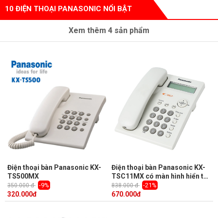
10 ĐIỆN THOẠI PANASONIC NỔI BẬT
Xem thêm
4
sản phẩm
Điện thoại bàn Panasonic KX-
Điện thoại bàn Panasonic KX-
TS500MX
TSC11MX có màn hình hiển thị
số
-9%
-21%
350.000 đ
838.000 đ
320.000
đ
670.000
đ