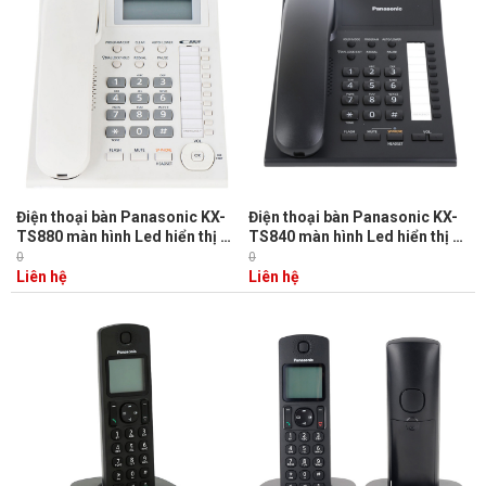
Điện thoại bàn Panasonic KX-
Điện thoại bàn Panasonic KX-
TS880 màn hình Led hiển thị số
TS840 màn hình Led hiển thị số
gọi đến, tự động gọi lại, jack
gọi đến, tự động gọi lại, jack
0
0
cắm tai nghe, loa 2 chiều
cắm tai nghe, loa 2 chiều
Liên hệ
Liên hệ