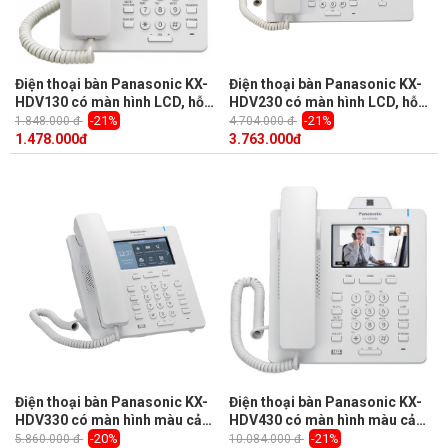
Điện thoại bàn Panasonic KX-
Điện thoại bàn Panasonic KX-
HDV130 có màn hình LCD, hỗ
HDV230 có màn hình LCD, hỗ
trợ PoE, Loa ngoài, 2 phím lập
trợ PoE, Loa Full Duplex
-21%
-21%
1.848.000 đ
4.704.000 đ
trình
1.478.000
đ
3.763.000
đ
Điện thoại bàn Panasonic KX-
Điện thoại bàn Panasonic KX-
HDV330 có màn hình màu cảm
HDV430 có màn hình màu cảm
ứng, hỗ trợ PoE
ứng, hỗ trợ loa ngoài, tai nghe
-20%
-21%
5.860.000 đ
10.084.000 đ