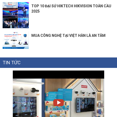
TOP 10 ĐẠI SỨ HIKTECH HIKVISION TOÀN CẦU
2025
MUA CÔNG NGHỆ TẠI VIỆT HÀN LÀ AN TÂM
TIN TỨC