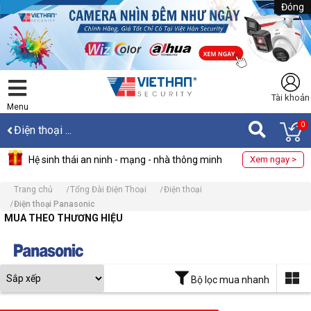
Đóng
Tài khoản
Menu
0
Điện thoại ...
Hệ sinh thái an ninh - mạng - nhà thông minh
Xem ngay >
Trang chủ
Tổng Đài Điện Thoại
Điện thoại
Điện thoại Panasonic
MUA THEO THƯƠNG HIỆU
Bộ lọc mua nhanh