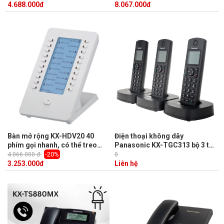
Bluetooth
4.688.000
đ
8.067.000
đ
Bàn mở rộng KX-HDV20 40
Điện thoại không dây
phím gọi nhanh, có thể treo
Panasonic KX-TGC313 bộ 3 tay
tường
con, Led hiển thị số gọi đến, 6
-20%
4.066.000 đ
0
số gọi nhanh, loa ngoài, khóa
3.253.000
đ
Liên hệ
máy, chuyển cuộc gọi