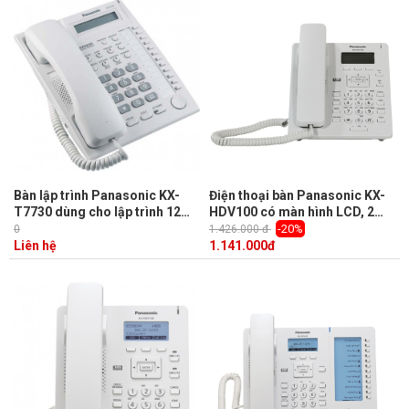
Bàn lập trình Panasonic KX-
Điện thoại bàn Panasonic KX-
T7730 dùng cho lập trình 12
HDV100 có màn hình LCD, 2
trung kế tổng đài TES824
phím lập trình, 1 cổng Ethernet
-20%
0
1.426.000 đ
Liên hệ
1.141.000
đ