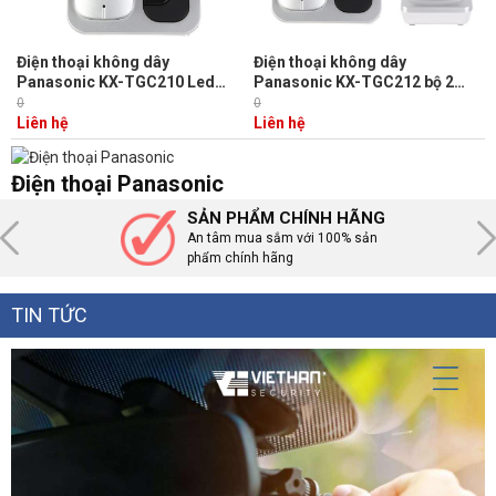
Điện thoại không dây
Điện thoại không dây
Panasonic KX-TGC210 Led
Panasonic KX-TGC212 bộ 2
hiển thị màu cam, loa 2 chiều,
tay, Led hiển thị màu cam, loa
0
0
đàm thoại 3 bên, 6 số gọi
2 chiều, đàm thoại 3 bên, 6 số
Liên hệ
Liên hệ
nhanh, chuyển cuộc gọi, khóa
gọi nhanh, chuyển cuộc gọi,
máy
khóa máy
Điện thoại Panasonic
SẢN PHẨM CHÍNH HÃNG
An tâm mua sắm với 100% sản
phẩm chính hãng
TIN TỨC