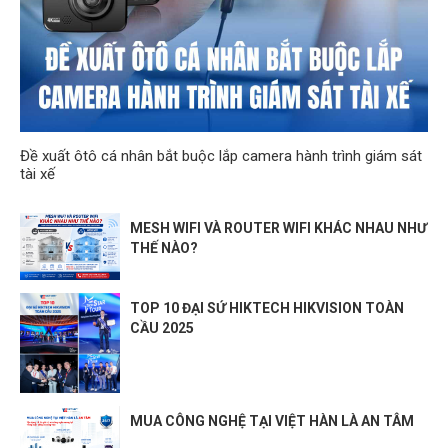
Đề xuất ôtô cá nhân bắt buộc lắp camera hành trình giám sát
tài xế
MESH WIFI VÀ ROUTER WIFI KHÁC NHAU NHƯ
THẾ NÀO?
TOP 10 ĐẠI SỨ HIKTECH HIKVISION TOÀN
CẦU 2025
MUA CÔNG NGHỆ TẠI VIỆT HÀN LÀ AN TÂM