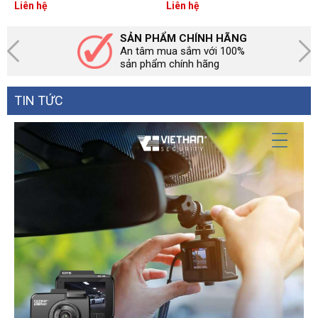
đến, 6 số gọi nhanh, loa
Liên hệ
Liên hệ
ngoài, khóa máy, chuyển
cuộc gọi
SẢN PHẨM CHÍNH HÃNG
An tâm mua sắm với 100%
sản phẩm chính hãng
TIN TỨC