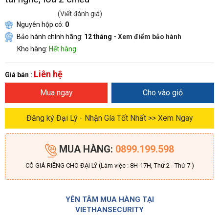
(Viết đánh giá)
Nguyên hộp có:
0
Bảo hành chính hãng:
12 tháng -
Xem điểm bảo hành
Kho hàng:
Hết hàng
Liên hệ
Giá bán :
Mua ngay
Cho vào giỏ
Đăng ký Đại Lý - Nhận Gía Tốt Nhất >> Xem Ngay
MUA HÀNG:
0899.199.598
CÓ GIÁ RIÊNG CHO ĐẠI LÝ (Làm việc : 8H-17H, Thứ 2 - Thứ 7 )
YÊN TÂM MUA HÀNG TẠI
VIETHANSECURITY