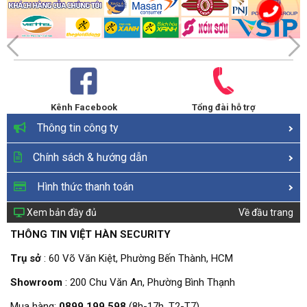
Kênh Facebook
Tổng đài hỗ trợ
Thông tin công ty
Chính sách & hướng dẫn
Hình thức thanh toán
Xem bản đầy đủ
Về đầu trang
THÔNG TIN VIỆT HÀN SECURITY
Trụ sở
: 60 Võ Văn Kiệt, Phường Bến Thành, HCM
Showroom
: 200 Chu Văn An, Phường Bình Thạnh
Mua hàng:
0899.199.598
(8h-17h, T2-T7)