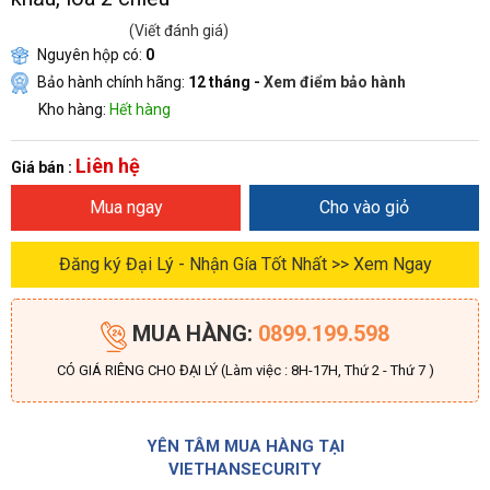
(Viết đánh giá)
Nguyên hộp có:
0
Bảo hành chính hãng:
12 tháng -
Xem điểm bảo hành
Kho hàng:
Hết hàng
Liên hệ
Giá bán :
Mua ngay
Cho vào giỏ
Đăng ký Đại Lý - Nhận Gía Tốt Nhất >> Xem Ngay
MUA HÀNG:
0899.199.598
CÓ GIÁ RIÊNG CHO ĐẠI LÝ (Làm việc : 8H-17H, Thứ 2 - Thứ 7 )
YÊN TÂM MUA HÀNG TẠI
VIETHANSECURITY