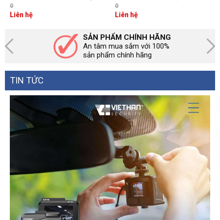
tay con, Led hiển thị số gọi
LCD, Quay số nhanh
0
0
đến, 6 số gọi nhanh, loa
Liên hệ
Liên hệ
ngoài, khóa máy, chuyển
cuộc gọi
SẢN PHẨM CHÍNH HÃNG
An tâm mua sắm với 100%
sản phẩm chính hãng
TIN TỨC