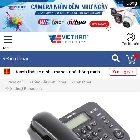
Đóng
Tài khoản
Menu
0
Điện thoại ...
Hệ sinh thái an ninh - mạng - nhà thông minh
Xem ngay >
Trang chủ
Tổng Đài Điện Thoại
Điện thoại
Điện thoại Panasonic