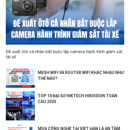
Đề xuất ôtô cá nhân bắt buộc lắp camera hành trình giám sát
tài xế
MESH WIFI VÀ ROUTER WIFI KHÁC NHAU NHƯ
THẾ NÀO?
TOP 10 ĐẠI SỨ HIKTECH HIKVISION TOÀN
CẦU 2025
MUA CÔNG NGHỆ TẠI VIỆT HÀN LÀ AN TÂM