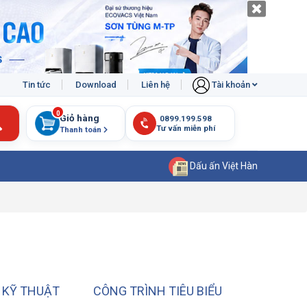
Tin tức
Download
Liên hệ
Tài khoản
0
Giỏ hàng
Thanh toán
Dấu ấn Việt Hàn
 KỸ THUẬT
CÔNG TRÌNH TIÊU BIỂU