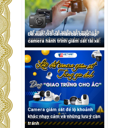
Đề xuất ôtô cá nhân bắt buộc lắp
camera hành trình giám sát tài xế
Camera giám sát để lộ khoảnh
khắc nhạy cảm và những lưu ý cần
tránh