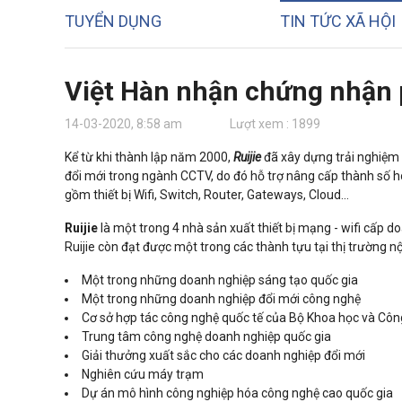
TUYỂN DỤNG
TIN TỨC XÃ HỘI
Việt Hàn nhận chứng nhận p
14-03-2020, 8:58 am
Lượt xem : 1899
Kể từ khi thành lập năm 2000,
Ruijie
đã xây dựng trải nghiệm 
đổi mới trong ngành CCTV, do đó hỗ trợ nâng cấp thành số hó
gồm thiết bị Wifi, Switch, Router, Gateways, Cloud...
Ruijie
là một trong 4 nhà sản xuất thiết bị mạng - wifi cấp doan
Ruijie còn đạt được một trong các thành tựu tại thị trường nộ
Một trong những doanh nghiệp sáng tạo quốc gia
Một trong những doanh nghiệp đổi mới công nghệ
Cơ sở hợp tác công nghệ quốc tế của Bộ Khoa học và Cô
Trung tâm công nghệ doanh nghiệp quốc gia
Giải thưởng xuất sắc cho các doanh nghiệp đổi mới
Nghiên cứu máy trạm
Dự án mô hình công nghiệp hóa công nghệ cao quốc gia