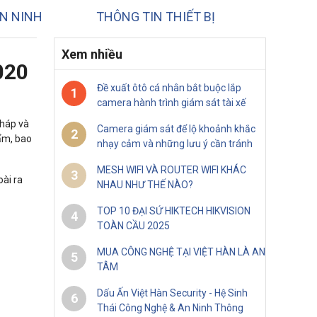
N NINH
THÔNG TIN THIẾT BỊ
Xem nhiều
020
Đề xuất ôtô cá nhân bắt buộc lắp
1
camera hành trình giám sát tài xế
pháp và
Camera giám sát để lộ khoảnh khắc
2
hẩm, bao
nhạy cảm và những lưu ý cần tránh
MESH WIFI VÀ ROUTER WIFI KHÁC
3
oài ra
NHAU NHƯ THẾ NÀO?
TOP 10 ĐẠI SỨ HIKTECH HIKVISION
4
TOÀN CẦU 2025
MUA CÔNG NGHỆ TẠI VIỆT HÀN LÀ AN
5
TÂM
Dấu Ấn Việt Hàn Security - Hệ Sinh
6
Thái Công Nghệ & An Ninh Thông