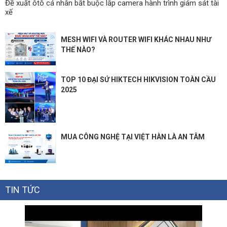
Đề xuất ôtô cá nhân bắt buộc lắp camera hành trình giám sát tài
xế
MESH WIFI VÀ ROUTER WIFI KHÁC NHAU NHƯ
THẾ NÀO?
TOP 10 ĐẠI SỨ HIKTECH HIKVISION TOÀN CẦU
2025
MUA CÔNG NGHỆ TẠI VIỆT HÀN LÀ AN TÂM
TIN TỨC