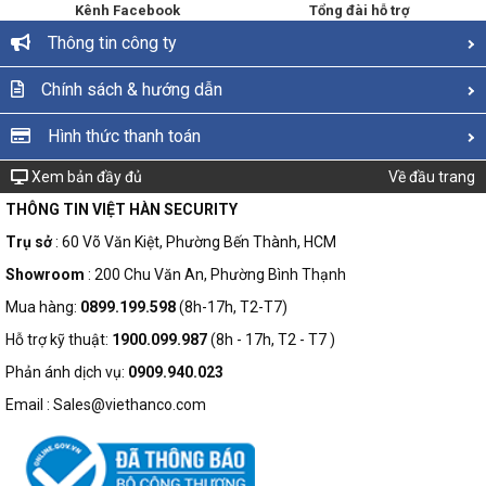
Kênh Facebook
Tổng đài hỗ trợ
Thông tin công ty
Chính sách & hướng dẫn
Hình thức thanh toán
Xem bản đầy đủ
Về đầu trang
THÔNG TIN VIỆT HÀN SECURITY
Trụ sở
: 60 Võ Văn Kiệt, Phường Bến Thành, HCM
Showroom
: 200 Chu Văn An, Phường Bình Thạnh
Mua hàng:
0899.199.598
(8h-17h, T2-T7)
Hỗ trợ kỹ thuật:
1900.099.987
(8h - 17h, T2 - T7 )
Phản ánh dịch vụ:
0909.940.023
Email : Sales@viethanco.com