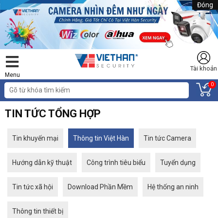
Đóng
Tài khoản
Menu
0
TIN TỨC TỔNG HỢP
Tin khuyến mại
Thông tin Việt Hàn
Tin tức Camera
Hướng dẫn kỹ thuật
Công trình tiêu biểu
Tuyển dụng
Tin tức xã hội
Download Phần Mềm
Hệ thống an ninh
Thông tin thiết bị