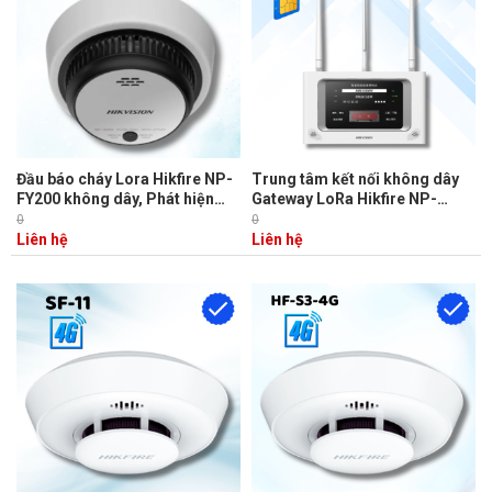
Đầu báo cháy Lora Hikfire NP-
Trung tâm kết nối không dây
FY200 không dây, Phát hiện
Gateway LoRa Hikfire NP-
khói và nhiệt, Báo động âm
FTG200 SIM 4G, Kết nối 128
0
0
thanh (≥ 85 dB@3m), pin 5 năm
thiết bị, Báo động âm thanh (≥
Liên hệ
Liên hệ
75dB@3m)