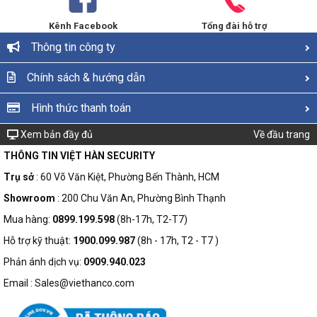
Kênh Facebook
Tổng đài hỗ trợ
Thông tin công ty
Chính sách & hướng dẫn
Hình thức thanh toán
Xem bản đầy đủ
Về đầu trang
THÔNG TIN VIỆT HÀN SECURITY
Trụ sở
: 60 Võ Văn Kiệt, Phường Bến Thành, HCM
Showroom
: 200 Chu Văn An, Phường Bình Thạnh
Mua hàng:
0899.199.598
(8h-17h, T2-T7)
Hỗ trợ kỹ thuật:
1900.099.987
(8h - 17h, T2 - T7 )
Phản ánh dịch vụ:
0909.940.023
Email : Sales@viethanco.com