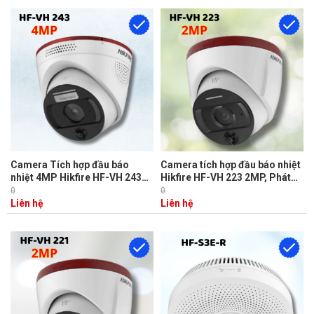
loa&mic
chữa cháy, giám sát ca trực
Camera Tích hợp đầu báo
Camera tích hợp đầu báo nhiệt
nhiệt 4MP Hikfire HF-VH 243
Hikfire HF-VH 223 2MP, Phát
Phát hiện cháy sớm, Tích hợp
hiện cháy sớm, giám sát ca
0
0
micro, loa, khe cắm thẻ nhớ
trực, Báo động bằng âm thanh
Liên hệ
Liên hệ
và đèn, Tích hợp mic & loa