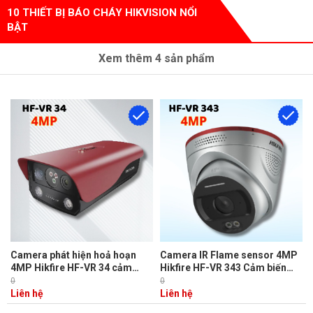
10 THIẾT BỊ BÁO CHÁY HIKVISION NỔI
BẬT
Xem thêm
4
sản phẩm
Camera phát hiện hoả hoạn
Camera IR Flame sensor 4MP
4MP Hikfire HF-VR 34 cảm
Hikfire HF-VR 343 Cảm biến
biến nhiệt hồng ngoại phát hiện
nhiệt điện hồng ngoại, Phát
0
0
ngọn lửa, khói, cháy nổ - Báo
hiện cháy sớm, Phát hiện lối
Liên hệ
Liên hệ
động âm thanh&đèn, Tích hợp
thoát hiểm bị chặn, thiếu bình