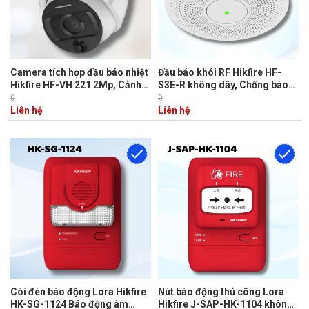
Camera tích hợp đầu báo nhiệt
Đầu báo khói RF Hikfire HF-
Hikfire HF-VH 221 2Mp, Cảnh
S3E-R không dây, Chống báo
báo qua nền tảng Cloud, Tích
giả Deeplearning, Kết nối
0
0
hợp mic, 12VDC, PoE
nhóm 30 thiết bị, Âm thanh ≥ 85
Liên hệ
Liên hệ
dB@3m, Điều khiển từ xa
Còi đèn báo động Lora Hikfire
Nút báo động thủ công Lora
HK-SG-1124 Báo động âm
Hikfire J-SAP-HK-1104 không