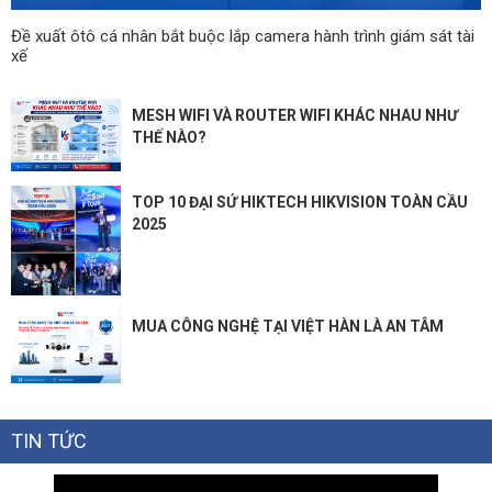
✅ Báo giá cạnh tranh, chính sách đại lý rõ ràng
Đề xuất ôtô cá nhân bắt buộc lắp camera hành trình giám sát tài
✅ Tư vấn kỹ thuật chuyên sâu, hỗ trợ triển khai dự án
xế
✅ Giao hàng toàn quốc, bảo hành chính hãng từ hãng
MESH WIFI VÀ ROUTER WIFI KHÁC NHAU NHƯ
THẾ NÀO?
TOP 10 ĐẠI SỨ HIKTECH HIKVISION TOÀN CẦU
2025
MUA CÔNG NGHỆ TẠI VIỆT HÀN LÀ AN TÂM
TIN TỨC