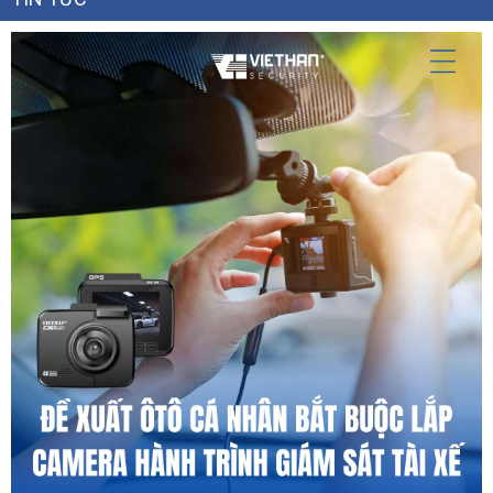
phẩm báo cháy Hikvision với đầy đủ giấy tờ CO, CQ, hóa đơn VAT,
cam kết sản phẩm chính hãng 100%.
Chúng tôi cung cấp đa dạng sản phẩm thuộc hệ sinh thái báo cháy
của Hikvision, tiêu biểu như:
🟢 Đầu báo khói độc lập 4G Model HF-S3-4G – Phát hiện khói và nhiệt
cực nhạy, kết nối linh hoạt qua sóng 4G.
🟢 Đầu báo khói độc lập 4G Model SF-11 – Công nghệ cảm biến khói
quang học, tích hợp còi báo động.
🟢 Gateway Lora IoT Model NP-FTG200 – Trung tâm điều khiển
không dây sử dụng kết nối Lora, quản lý nhiều đầu báo cùng lúc.
Ngoài ra, chúng tôi còn phân phối hơn 20 mã sản phẩm khác thuộc
dòng báo cháy Lora, đầu báo nhiệt, đầu báo kết hợp với các model
như NP, HF, SF, HK,... đáp ứng mọi nhu cầu từ nhà dân, chung cư, đến
các công trình lớn như nhà xưởng, khách sạn.
🌐
Vì sao nên chọn Việt Hàn?
✅ Hàng hóa chính hãng, đầy đủ CO/CQ