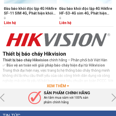
Đầu báo khói độc lập 4G Hikfire
Đầu báo khói độc lập 4G Hikfire
SF-11 SIM 4G, Phát hiện khói
HF-S3-4G sim 4G, Phát hiện
và nhiệt, Báo động âm thanh (≥
khói và nhiệt, Báo động âm
0
0
85dB@3m) và đèn báo
thanh (≥ 85dB@3m) & đèn
Liên hệ
Liên hệ
Thiết bị báo cháy Hikvision
Thiết bị báo cháy Hikvision
chính hãng – Phân phối bởi Việt Hàn
✅
Bảo vệ an toàn với giải pháp báo cháy hiện đại từ Hikvision
Trong thời đại hiện nay, việc trang bị hệ thống báo cháy thông minh
không chỉ là nhu cầu thiết yếu của các công trình dân dụng và công
nghiệp mà còn là yếu tố bắt buộc trong tiêu chuẩn an toàn PCCC. Với
công nghệ tiên tiến đến từ thương hiệu hàng đầu Hikvision, các thiết
XEM THÊM
bị báo cháy như đầu báo khói, đầu báo nhiệt, trung tâm điều khiển…
SẢN PHẨM CHÍNH HÃNG
đang được nhiều kỹ sư, nhà thầu và chủ đầu tư tin dùng.
An tâm mua sắm với 100% sản
phẩm chính hãng
🔥
Việt Hàn – Đơn vị phân phối thiết bị báo cháy Hikvision uy tín tại
Việt Nam
TIN TỨC
Việt Hàn Security tự hào là nhà phân phối chính thức các dòng sản