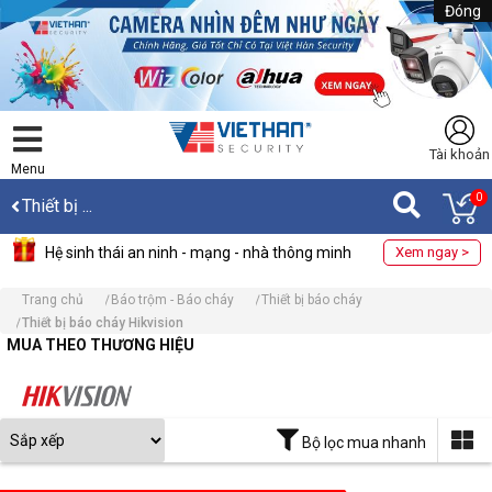
Đóng
Tài khoản
Menu
0
Thiết bị ...
Hệ sinh thái an ninh - mạng - nhà thông minh
Xem ngay >
Trang chủ
Báo trộm - Báo cháy
Thiết bị báo cháy
Thiết bị báo cháy Hikvision
MUA THEO THƯƠNG HIỆU
Bộ lọc mua nhanh