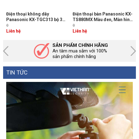
Điện thoại không dây
Điện thoại bàn Panasonic KX-
Panasonic KX-TGC313 bộ 3
TS880MX Màu đen, Màn hình
tay con, Led hiển thị số gọi
LCD, Quay số nhanh
0
0
đến, 6 số gọi nhanh, loa
Liên hệ
Liên hệ
ngoài, khóa máy, chuyển
cuộc gọi
SẢN PHẨM CHÍNH HÃNG
An tâm mua sắm với 100%
sản phẩm chính hãng
TIN TỨC