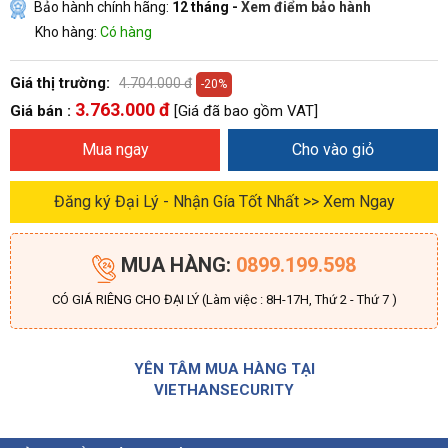
Bảo hành chính hãng:
12 tháng -
Xem điểm bảo hành
Kho hàng:
Có hàng
Giá thị trường:
4.704.000 đ
-20%
3.763.000 đ
Giá bán :
[Giá đã bao gồm VAT]
Mua ngay
Cho vào giỏ
Đăng ký Đại Lý - Nhận Gía Tốt Nhất >> Xem Ngay
MUA HÀNG:
0899.199.598
CÓ GIÁ RIÊNG CHO ĐẠI LÝ (Làm việc : 8H-17H, Thứ 2 - Thứ 7 )
YÊN TÂM MUA HÀNG TẠI
VIETHANSECURITY