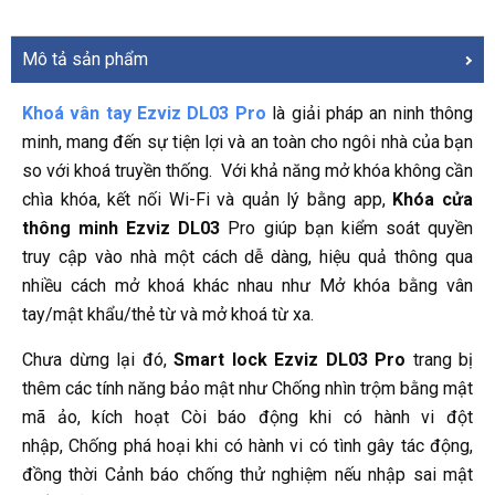
Mô tả sản phẩm
Khoá vân tay Ezviz DL03 Pro
là giải pháp an ninh thông
minh, mang đến sự tiện lợi và an toàn cho ngôi nhà của bạn
so với khoá truyền thống. Với khả năng mở khóa không cần
chìa khóa, kết nối Wi-Fi và quản lý bằng app,
Khóa cửa
thông minh Ezviz DL03
Pro giúp bạn kiểm soát quyền
truy cập vào nhà một cách dễ dàng, hiệu quả thông qua
nhiều cách mở khoá khác nhau như Mở khóa bằng vân
tay/mật khẩu/thẻ từ và mở khoá từ xa.
Chưa dừng lại đó,
Smart lock Ezviz DL03 Pro
trang bị
thêm các tính năng bảo mật như Chống nhìn trộm bằng mật
mã ảo, kích hoạt Còi báo động khi có hành vi đột
nhập, Chống phá hoại khi có hành vi có tình gây tác động,
đồng thời Cảnh báo chống thử nghiệm nếu nhập sai mật