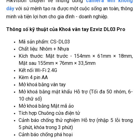
Hikvision chuyên về những dòng
camera wifi không
dây
với sứ mệnh tạo ra được một cuộc sống an toàn, thông
minh và tiện lợi hơn cho gia đình - doanh nghiệp.
Thông số kỹ thuật của Khoá vân tay Ezviz DL03 Pro
Mã sản phẩm: CS-DL03
Chất liệu: Nhôm + Nhựa
Kích thước: Mặt trước - 154mm × 61mm × 18mm,
Mặt sau 155mm × 76mm × 33,5mm
Kết nối Wi-Fi 2.4G
Kèm 4 pin AA
Mở khoá bằng vân tay
Mở khoá bằng mật khẩu Hỗ trợ (Tối đa 50 nhóm, 6-
10 chữ số)
Mở khoá bằng Mật mã ảo
Tích hợp Chuông cửa điện tử
Cảnh báo chống thử nghiệm Hỗ trợ (nhập 5 lỗi trong
5 phút, khóa trong 3 phút)
Cảnh báo chống phá hoại