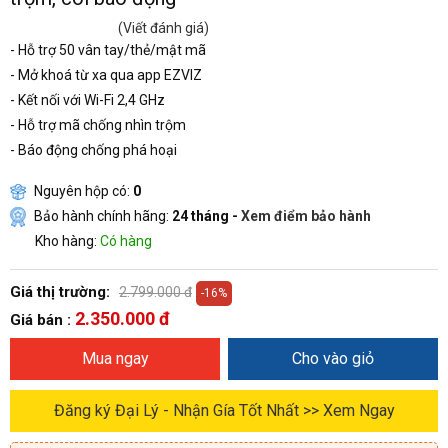
(Viết đánh giá)
- Hỗ trợ 50 vân tay/thẻ/mật mã
- Mở khoá từ xa qua app EZVIZ
- Kết nối với Wi-Fi 2,4 GHz
- Hỗ trợ mã chống nhìn trộm
- Báo động chống phá hoại
Nguyên hộp có:
0
Bảo hành chính hãng:
24 tháng -
Xem điểm bảo hành
Kho hàng:
Có hàng
Giá thị trường:
2.799.000 đ
-16%
2.350.000 đ
Giá bán :
Mua ngay
Cho vào giỏ
Đăng ký Đại Lý - Nhận Gía Tốt Nhất >> Xem Ngay