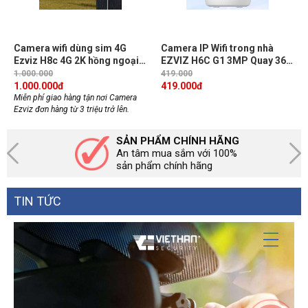
Camera wifi dùng sim 4G
Camera IP Wifi trong nhà
Ezviz H8c 4G 2K hồng ngoại
EZVIZ H6C G1 3MP Quay 360
30m, phát hiện chuyển động,
độ, IR 10m, Phát hiện chuyển
1.000.000
419.000
đàm thoại 2 chiều
động
1.000.000
đ
419.000
đ
Miễn phí giao hàng tận nơi Camera
Ezviz đơn hàng từ 3 triệu trở lên.
SẢN PHẨM CHÍNH HÃNG
An tâm mua sắm với 100%
sản phẩm chính hãng
TIN TỨC