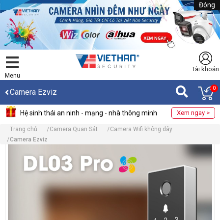
Đóng
Tài khoản
Menu
0
Camera Ezviz
Hệ sinh thái an ninh - mạng - nhà thông minh
Xem ngay >
Trang chủ
Camera Quan Sát
Camera Wifi không dây
Camera Ezviz