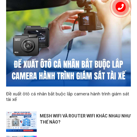
Đề xuất ôtô cá nhân bắt buộc lắp camera hành trình giám sát
tài xế
MESH WIFI VÀ ROUTER WIFI KHÁC NHAU NHƯ
THẾ NÀO?