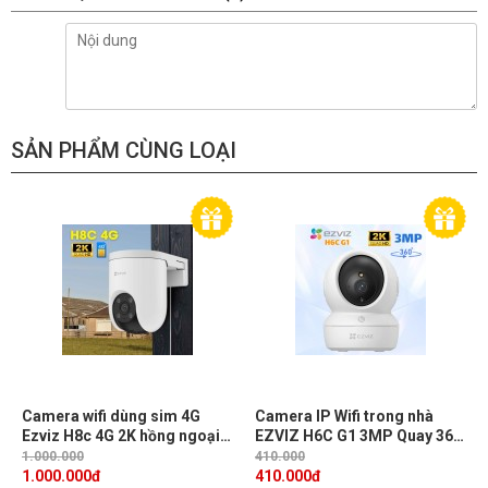
SẢN PHẨM CÙNG LOẠI
Camera wifi dùng sim 4G
Camera IP Wifi trong nhà
Ezviz H8c 4G 2K hồng ngoại
EZVIZ H6C G1 3MP Quay 360
30m, phát hiện chuyển động,
độ, IR 10m, Phát hiện chuyển
1.000.000
410.000
đàm thoại 2 chiều
động
1.000.000
đ
410.000
đ