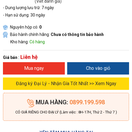
(Viết đánh giá)
- Dung lượng lưu trữ: 7 ngày
- Hạn sử dụng: 30 ngày
Nguyên hộp có:
0
Bảo hành chính hãng:
Chưa có thông tin bảo hành
Kho hàng:
Có hàng
Liên hệ
Giá bán :
Mua ngay
Cho vào giỏ
Đăng ký Đại Lý - Nhận Gía Tốt Nhất >> Xem Ngay
MUA HÀNG:
0899.199.598
CÓ GIÁ RIÊNG CHO ĐẠI LÝ (Làm việc : 8H-17H, Thứ 2 - Thứ 7 )