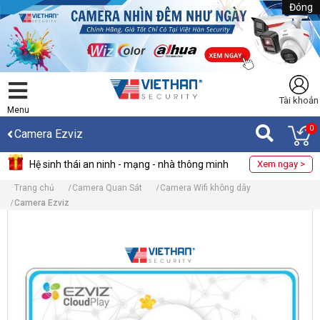
Đóng
Tài khoản
Menu
0
Camera Ezviz
Hệ sinh thái an ninh - mạng - nhà thông minh
Xem ngay >
Trang chủ
Camera Quan Sát
Camera Wifi không dây
Camera Ezviz