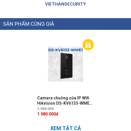
VIETHANSECURITY
SẢN PHẨM CÙNG GIÁ
Camera chuông cửa IP Wifi
Hikvision DS-KV6133-WME1
2MP, Mifare card, True WDR
1.980.000
1.980.000
đ
XEM TẤT CẢ