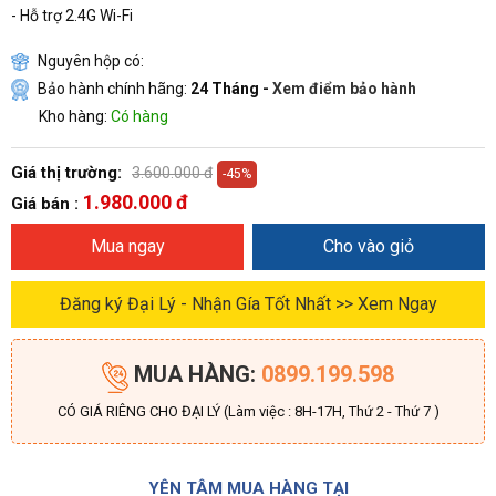
- Hỗ trợ 2.4G Wi-Fi
Nguyên hộp có:
Bảo hành chính hãng:
24 Tháng -
Xem điểm bảo hành
Kho hàng:
Có hàng
Giá thị trường:
3.600.000 đ
-45%
1.980.000 đ
Giá bán :
Mua ngay
Cho vào giỏ
Đăng ký Đại Lý - Nhận Gía Tốt Nhất >> Xem Ngay
MUA HÀNG:
0899.199.598
CÓ GIÁ RIÊNG CHO ĐẠI LÝ (Làm việc : 8H-17H, Thứ 2 - Thứ 7 )
YÊN TÂM MUA HÀNG TẠI