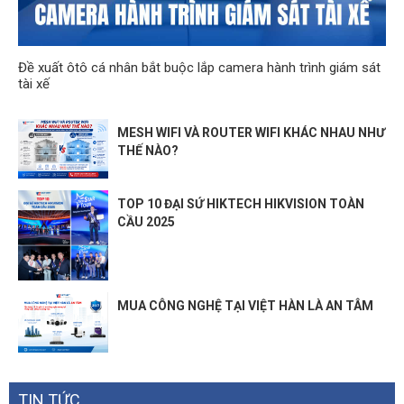
Đề xuất ôtô cá nhân bắt buộc lắp camera hành trình giám sát
tài xế
MESH WIFI VÀ ROUTER WIFI KHÁC NHAU NHƯ
THẾ NÀO?
TOP 10 ĐẠI SỨ HIKTECH HIKVISION TOÀN
CẦU 2025
MUA CÔNG NGHỆ TẠI VIỆT HÀN LÀ AN TÂM
TIN TỨC