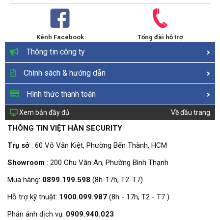
Kênh Facebook
Tổng đài hỗ trợ
Thông tin công ty
Chính sách & hướng dẫn
Hình thức thanh toán
Xem bản đầy đủ
Về đầu trang
THÔNG TIN VIỆT HÀN SECURITY
Trụ sở
: 60 Võ Văn Kiệt, Phường Bến Thành, HCM
Showroom
: 200 Chu Văn An, Phường Bình Thạnh
Mua hàng:
0899.199.598
(8h-17h, T2-T7)
Hỗ trợ kỹ thuật:
1900.099.987
(8h - 17h, T2 - T7 )
Phản ánh dịch vụ:
0909.940.023