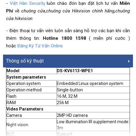
-
Việt Hàn Security
luôn chào đón bạn đặt lịch tư vấn
Miễn
Phí
về
chuông cửa,chuông cửa Hikvision chính hãng,chuông
cửa hikvision
- Điện thoại tư vấn viên luôn sẵn sàng hỗ trợ các bạn khi cần
thêm thông tin:
Hotline 1800 1598
( miễn phí cước )
hoặc
Đăng Ký Tứ Vấn Online
Thông số kỹ thuật
Model
DS-KV6113-WPE1
System parameters
Operation system
Embedded Linux operation system
Operation method
Single-button
Flash
16 M, 32 M
RAM
256 M
Video Parameters
Camera
2MP HD camera
Low illumination IR supplement mode:
Night vision
3m
BLC
Support