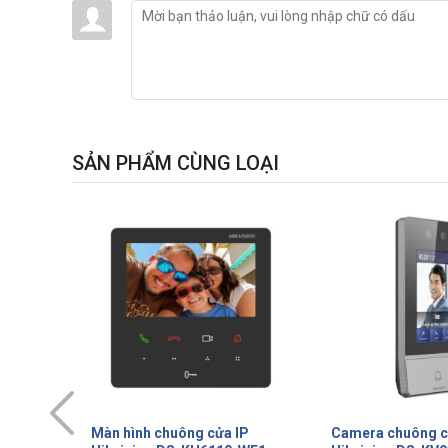
SẢN PHẨM CÙNG LOẠI
IP
Camera chuông cửa IP wifi
Bộ chuông cửa m