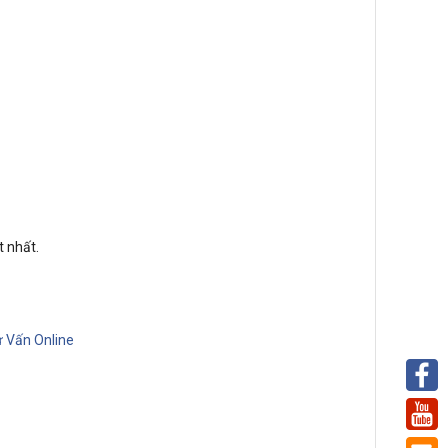
 nhất.
n
 Vấn Online