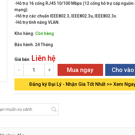
-Hỗ trợ 16 cổng RJ45 10/100 Mbps (12 cổng hỗ trợ cấp nguồn
mạng).
-Hỗ trợ các chuẩn IEEE802.3, IEEE802.3u, IEEE802.3x.
-Hỗ trợ tính năng VLAN.
Kho hàng:
Còn hàng
Bảo hành:
24 Tháng
Liên hệ
Giá bán:
Mua ngay
Cho vào
-
+
Đăng ký Đại Lý - Nhận Gía Tốt Nhất >> Xem Nga