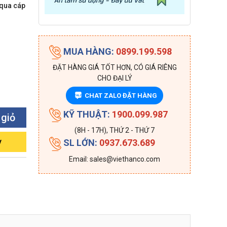
 qua cáp
MUA HÀNG:
0899.199.598
ĐẶT HÀNG GIÁ TỐT HƠN, CÓ GIÁ RIÊNG
CHO ĐẠI LÝ
CHAT ZALO ĐẶT HÀNG
ZALO
KỸ THUẬT:
1900.099.987
 giỏ
(8H - 17H), THỨ 2 - THỨ 7
y
SL LỚN:
0937.673.689
Email: sales@viethanco.com