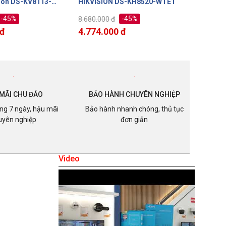
DS-KH8520-WTE1
HIKVISION DS-KH6320-WTE1
HIKVIS
-45%
-45%
4.040.000 đ
3.890.0
 đ
2.222.000 đ
2.140.
MÃI CHU ĐÁO
BẢO HÀNH CHUYÊN NGHIỆP
ong 7 ngày, hậu mãi
Bảo hành nhanh chóng, thủ tục
uyên nghiệp
đơn giản
Video