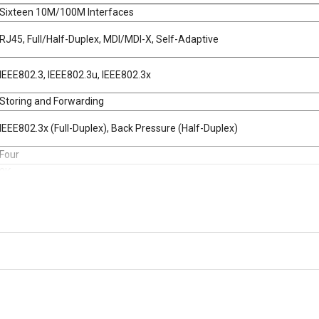
Sixteen 10M/100M Interfaces
RJ45, Full/Half-Duplex, MDI/MDI-X, Self-Adaptive
IEEE802.3, IEEE802.3u, IEEE802.3x
Storing and Forwarding
IEEE802.3x (Full-Duplex), Back Pressure (Half-Duplex)
Four
8K
1 Mbit
220VAC
-30°C to 70°C (-22°F to 158°F)
5 to 95%, No Condensation
275.2 x 92 x 102.2 mm
FCC, CE