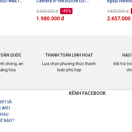
SION DS-
ngoại Hikvision DS-KV8113-
HIKVISION 
WME1(B) 2MP, hỗ trợ Miafare
%
-45%
4.830.000 đ
8.680.000 đ
card, 2.4GHz Wifi
2.657.000 đ
4.774.000
TOÀN QUỐC
THANH TOÁN LINH HOẠT
HẬU 
nh chóng, an
Lựa chọn phương thức thanh
Đổi trả tr
hàng hóa
toán phù hợp
ch
KÊNH FACEBOOK
IFI VÀ
 WIFI
NHAU
Ế NÀO?