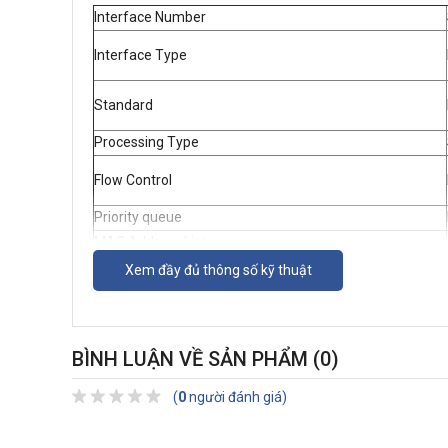
Interface Number
Interface Type
Standard
Processing Type
Flow Control
Priority queue
MAC Address List
Internal Buffer
Xem đầy đủ thông số kỹ thuật
Power Supply
Power Dissipation
OperatingTemperature
BÌNH LUẬN VỀ SẢN PHẨM
(0)
Operating Humidity
Size
(
0
người đánh giá)
Certification