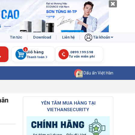
Tin tức
Download
Liên hệ
Tài khoản
0
Giỏ hàng
Thanh toán
Dấu ấn Việt Hàn
hân
YÊN TÂM MUA HÀNG TẠI
VIETHANSECURITY