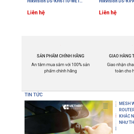
-WE1
Hikvision DS-KV9503-WBE1
Camera IP HIKVI
ứng, hỗ
nhận diện khuôn mặt, màn
KV6113-WPE1
-45
3.600.000 đ
hình cảm ứng 4,3inch
Liên hệ
1.980.000 đ
SẢN PHẨM CHÍNH HÃNG
GIAO HÀNG 
An tâm mua sắm với 100% sản
Giao nhận cha
phẩm chính hãng
toàn cho 
TIN TỨC
MESH W
ROUTER
KHÁC 
NHƯ TH