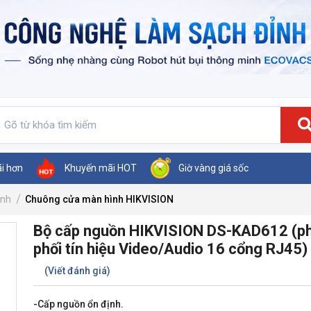
ãi hơn
Khuyến mãi HOT
Giờ vàng giá sốc
ình
Chuông cửa màn hình HIKVISION
Bộ cấp nguồn HIKVISION DS-KAD612 (p
phối tín hiệu Video/Audio 16 cổng RJ45)
(Viết đánh giá)
-Cấp nguồn ổn định.