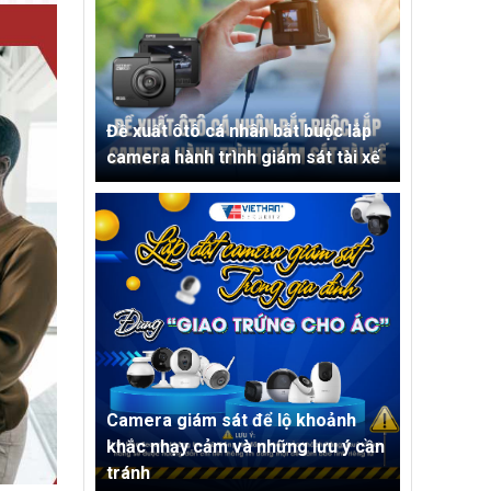
Đề xuất ôtô cá nhân bắt buộc lắp
camera hành trình giám sát tài xế
Camera giám sát để lộ khoảnh
khắc nhạy cảm và những lưu ý cần
tránh