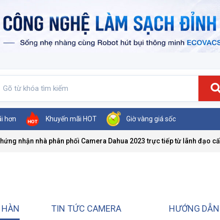
ãi hơn
Khuyến mãi HOT
Giờ vàng giá sốc
chứng nhận nhà phân phối Camera Dahua 2023 trực tiếp từ lãnh đạo c
T HÀN
TIN TỨC CAMERA
HƯỚNG DẪN