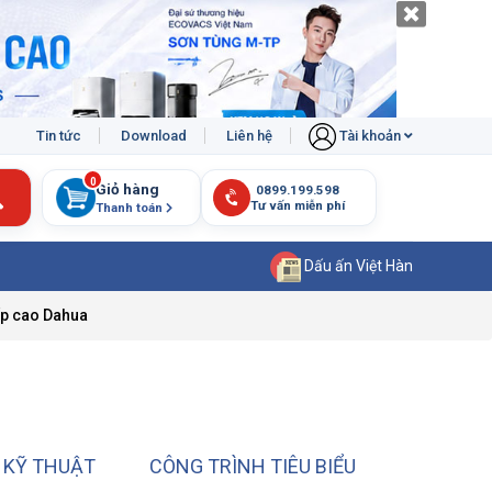
Tin tức
Download
Liên hệ
Tài khoản
0
Giỏ hàng
Thanh toán
Dấu ấn Việt Hàn
ấp cao Dahua
 KỸ THUẬT
CÔNG TRÌNH TIÊU BIỂU