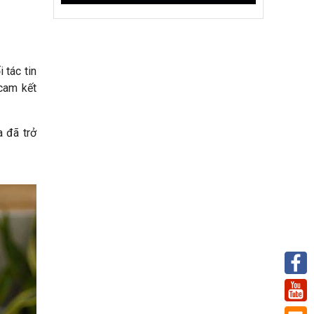
 tác tin
 cam kết
a đã trở