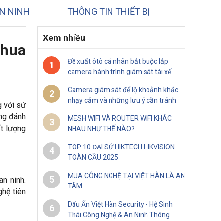
N NINH
THÔNG TIN THIẾT BỊ
Xem nhiều
ahua
Đề xuất ôtô cá nhân bắt buộc lắp
1
camera hành trình giám sát tài xế
Camera giám sát để lộ khoảnh khắc
2
nhạy cảm và những lưu ý cần tránh
 với sứ
ọng đánh
MESH WIFI VÀ ROUTER WIFI KHÁC
3
ất lượng
NHAU NHƯ THẾ NÀO?
TOP 10 ĐẠI SỨ HIKTECH HIKVISION
4
TOÀN CẦU 2025
MUA CÔNG NGHỆ TẠI VIỆT HÀN LÀ AN
5
an ninh.
TÂM
ghệ tiên
Dấu Ấn Việt Hàn Security - Hệ Sinh
6
Thái Công Nghệ & An Ninh Thông