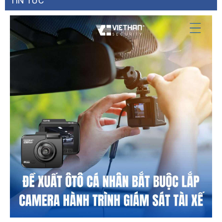
TIN TỨC
Yes. Watermark and verification are
Image Tampering
available for videos
Prevention
and pictures
Positioning Function
GPS/BeiDou
Time Synchronization
NTP/GPS/BeiDou
Authorized username and password,
Security
MAC address
binding and network access control
Auto Registration
Yes
2, AO1 relay output and AO2
optocoupler output, can
Alarm Output
be configured as alarm output or
wiper output as needed
Audio In
1, 3.5mm (0.14'') jack
Audio Out
1, 3.5mm (0.14'') jack
12V DC±10% voltage output, ≤1.5A
Power Output
current output
General
Power Supply
100V AC–240V AC (50Hz/60Hz)
Power Consumption
≤20W