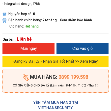
·
Integrated design, IP66
Nguyên hộp có:
0
Bảo hành chính hãng:
24 tháng -
Xem điểm bảo hành
Kho hàng:
Hết hàng
Liên hệ
Giá bán :
Mua ngay
Cho vào giỏ
Đăng ký Đại Lý - Nhận Gía Tốt Nhất >> Xem Ngay
MUA HÀNG:
0899.199.598
CÓ GIÁ RIÊNG CHO ĐẠI LÝ (Làm việc : 8H-17H, Thứ 2 - Thứ 7 )
YÊN TÂM MUA HÀNG TẠI
VIETHANSECURITY