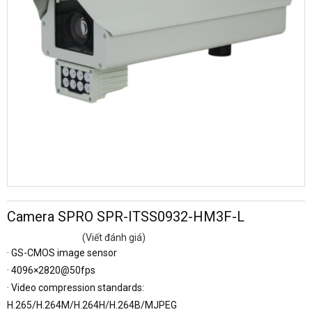
Camera SPRO SPR-ITSS0932-HM3F-L
(Viết đánh giá)
·
GS-CMOS image sensor
·
4096×2820@50fps
·
Video compression standards:
H.265/H.264M/H.264H/H.264B/MJPEG