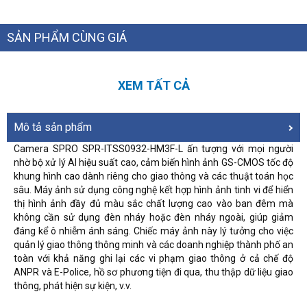
SẢN PHẨM CÙNG GIÁ
XEM TẤT CẢ
Mô tả sản phẩm
Camera SPRO
SP
R
-ITSS0932-HM3F-L
ấn tượng với mọi người
nhờ bộ xử lý AI hiệu suất cao, cảm biến hình ảnh GS-CMOS tốc độ
khung hình cao dành riêng cho giao thông và các thuật toán học
sâu.
Máy ảnh sử dụng công nghệ kết hợp hình ảnh tinh vi để hiển
thị hình ảnh đầy đủ màu sắc chất lượng cao vào ban đêm mà
không cần sử dụng đèn nháy hoặc đèn nháy ngoài, giúp giảm
đáng kể ô nhiễm ánh sáng.
Chiếc máy ảnh này lý tưởng cho việc
quản lý giao thông thông minh và các doanh nghiệp thành phố an
toàn với khả năng ghi lại các vi phạm giao thông ở cả chế độ
ANPR và E-Police, hồ sơ phương tiện đi qua, thu thập dữ liệu giao
thông, phát hiện sự kiện, v.v.