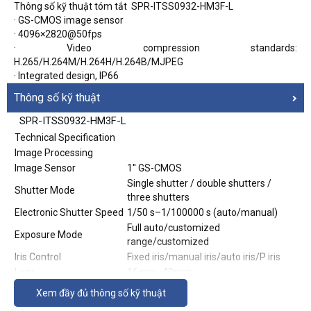
Thông số kỹ thuật tóm tắt
SP
R
-ITSS0932-HM3F-L
·
GS-CMOS image sensor
·
4096×2820@50fps
·
Video compression standards:
H.265/H.264M/H.264H/H.264B/MJPEG
·
Integrated design, IP66
Thông số kỹ thuật
SP
R
-ITSS0932-HM3F-L
Technical Specification
Image Processing
Image Sensor
1'' GS-CMOS
Single shutter / double shutters /
Shutter Mode
three shutters
Electronic Shutter Speed
1/50 s–1/100000 s (auto/manual)
Full auto/customized
Exposure Mode
range/customized
Iris Control
Fixed iris/manual iris/auto iris/P iris
Lens
16mm–40mm
Image Resolution
4096×2820 (OSD black strip excluded)
Xem đầy đủ thông số kỹ thuật
(4096×2820)/QFHD