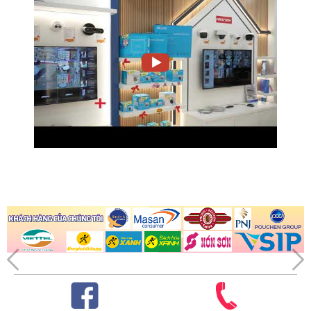
passenger of motor vehicle,
Face Detection
and non-motor vehicle driver;
extracts face image
Recognizes license plates in
Vehicle Plate Recognition
Russian
Vehicle head mode: Coach bus,
minibus, SUV, MPV,
pickup, heavy truck, medium
truck, van, light truck
Vehicle Type Recognition
Vehicle tail mode: SUV, car, van,
coach bus, pickup, cargo
truck, mini truck, tank truck,
mixer truck
White, pink, black, red, yellow,
Vehicle Color Recognition
gray, blue, green, amber,
purple, brown, silver gray
ANPR mode: Wrong-way
driving, overspeed,
underspeed, disobey lane
direction sign, cross white
solid line, cross yellow solid line,
illegal lane change,