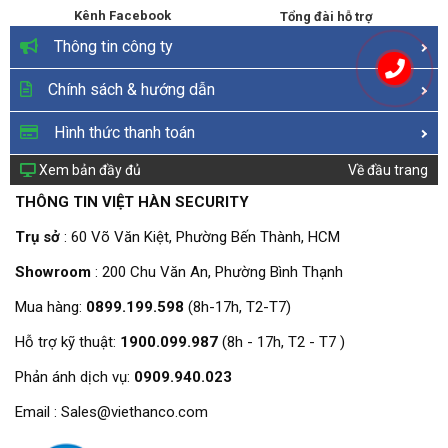
video speed measurement;
Kênh Facebook
Tổng đài hỗ trợ
E-Police: Run a red light, wrong-
way driving, cross white
Thông tin công ty
solid line, cross yellow solid line,
disobey lane direction
Chính sách & hướng dẫn
sign, disobey direction arrow,
Motor Vehicle Violation
illegal left turn, illegal right
Hình thức thanh toán
Snapshot
turn, illegal U-turn (not
supported by side-installation
Xem bản đầy đủ
Về đầu trang
camera), cross stop line, not
THÔNG TIN VIỆT HÀN SECURITY
yield to pedestrians going
straight when turning right (for
Trụ sở
: 60 Võ Văn Kiệt, Phường Bến Thành, HCM
vehicles without plate,
the camera can only detect
Showroom
: 200 Chu Văn An, Phường Bình Thạnh
violations of running a red
light and wrong-way driving);
Mua hàng:
0899.199.598
(8h-17h, T2-T7)
Mode of yielding to pedestrians:
Hỗ trợ kỹ thuật:
1900.099.987
(8h - 17h, T2 - T7 )
Supports capturing
vehicles that do not yield to
Phản ánh dịch vụ:
0909.940.023
pedestrians
Captures traffic violations
Email : Sales@viethanco.com
including carrying passenger,
Non-motor Vehicle
not wearing helmet, wrong-way