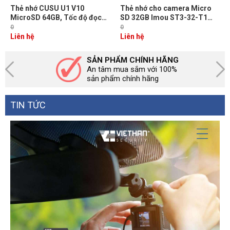
Thẻ nhớ CUSU U1 V10
Thẻ nhớ cho camera Micro
MicroSD 64GB, Tốc độ đọc
SD 32GB Imou ST3-32-T1
80MB/s, Tốc độ ghi 10MB/s
Ghi video Class 10
0
0
Liên hệ
Liên hệ
SẢN PHẨM CHÍNH HÃNG
An tâm mua sắm với 100%
sản phẩm chính hãng
TIN TỨC