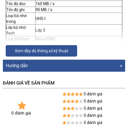
Tốc độ đọc
160 MB / s
Tốc độ ghi
90 MB / s
Loại bộ nhớ
UHS-I
trong
Lớp bộ nhớ
Lớp 3
flash
Loại thẻ flash
MicroSDXC
Cấp tốc độ UHS
Lớp 3 (U3)
Xem đầy đủ thông số kỹ thuật
Loại tốc độ
V30
video
Thiết kế
Hướng dẫn
Màu sắc sản
Màu be, đỏ
phẩm
Các tính năng
ĐÁNH GIÁ VỀ SẢN PHẨM
Chống va đập, chịu nhiệt, chống thấm nước
bảo vệ
Chi tiết kỹ thuật
0 đánh giá
Màu sắc sản
Màu be, đỏ
0 đánh giá
phẩm
0 đánh giá
Loại bộ nhớ
0 đánh giá
UHS-I
0 đánh giá
trong
Các tính năng
0 đánh giá
Chống va đập, chịu nhiệt, chống thấm nước
bảo vệ