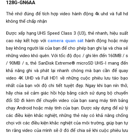
128G-GN6AA
Thẻ nhớ đúng để tích hợp video hành động 4k uhd và full hd
không thể chấp nhận
Được xếp hạng UHS Speed ​​Class 3 (U3), thẻ nhanh, hiệu suất
cao này kết hợp với
camera quan sát
hành động hoặc máy
bay không người lái của bạn để cho phép bạn ghi lại và chia sẻ
những video khó quên. Với tốc độ đọc / ghi lên đến 160MB / s
/ 90MB / s, thẻ SanDisk Extreme® microSD UHS-I mang đến
khả năng ghi và phát lại nhanh chóng mà bạn cần để quay
video 4K UHD và Full HD1 về những cuộc phiêu lưu táo bạo
nhất của bạn với độ chi tiết tuyệt đẹp. Ngay khi bạn nín thở,
hãy chia sẻ cảm giác hồi hộp bằng cách sử dụng bộ chuyển
đổi SD đi kèm để chuyển video của bạn sang máy tính bảng
chạy Android hoặc máy tính của bạn. Được xây dựng để xử lý
các điều kiện khắc nghiệt, những thẻ này có khả năng chống
chọi với các điều kiện khắc nghiệt của môi trường, giúp bạn tự
tin rằng video của mình sẽ ở đó để chia sẻ khi cuộc phiêu lưu