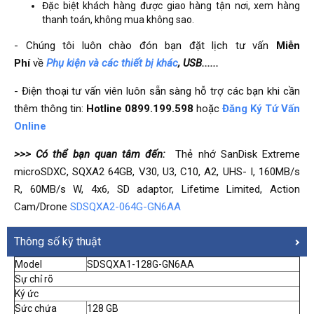
Đặc biệt khách hàng được giao hàng tận nơi, xem hàng
thanh toán, không mua không sao.
- Chúng tôi luôn chào đón bạn đặt lịch tư vấn
Miễn
Phí
về
Phụ kiện và các thiết bị khác
, USB......
- Điện thoại tư vấn viên luôn sẵn sàng hỗ trợ các bạn khi cần
thêm thông tin:
Hotline 0899.199.598
hoặc
Đăng Ký Tứ Vấn
Online
>>> Có thể bạn quan tâm đến:
Thẻ nhớ SanDisk Extreme
microSDXC, SQXA2 64GB, V30, U3, C10, A2, UHS- I, 160MB/s
R, 60MB/s W, 4x6, SD adaptor, Lifetime Limited, Action
Cam/Drone
SDSQXA2-064G-GN6AA
Thông số kỹ thuật
Model
SDSQXA1-128G-GN6AA
Sự chỉ rõ
Ký ức
Sức chứa
128 GB