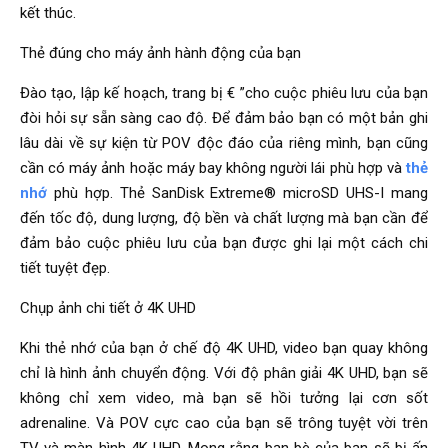
kết thúc.
Thẻ đúng cho máy ảnh hành động của bạn
Đào tạo, lập kế hoạch, trang bị € ”cho cuộc phiêu lưu của bạn
đòi hỏi sự sẵn sàng cao độ. Để đảm bảo bạn có một bản ghi
lâu dài về sự kiện từ POV độc đáo của riêng mình, bạn cũng
cần có máy ảnh hoặc máy bay không người lái phù hợp và
thẻ
nhớ
phù hợp. Thẻ SanDisk Extreme® microSD UHS-I mang
đến tốc độ, dung lượng, độ bền và chất lượng mà bạn cần để
đảm bảo cuộc phiêu lưu của bạn được ghi lại một cách chi
tiết tuyệt đẹp.
Chụp ảnh chi tiết ở 4K UHD
Khi thẻ nhớ của bạn ở chế độ 4K UHD, video bạn quay không
chỉ là hình ảnh chuyển động. Với độ phân giải 4K UHD, bạn sẽ
không chỉ xem video, mà bạn sẽ hồi tưởng lại cơn sốt
adrenaline. Và POV cực cao của bạn sẽ trông tuyệt vời trên