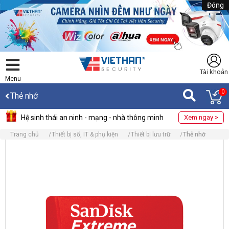
Đóng
Tài khoản
Menu
0
Thẻ nhớ
Hệ sinh thái an ninh - mạng - nhà thông minh
Xem ngay >
Trang chủ
Thiết bị số, IT & phụ kiện
Thiết bị lưu trữ
Thẻ nhớ