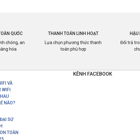
TOÀN QUỐC
THANH TOÁN LINH HOẠT
HẬU 
nh chóng, an
Lựa chọn phương thức thanh
Đổi trả tr
hàng hóa
toán phù hợp
ch
KÊNH FACEBOOK
IFI VÀ
 WIFI
NHAU
Ế NÀO?
 ĐẠI SỨ
H
ION TOÀN
25