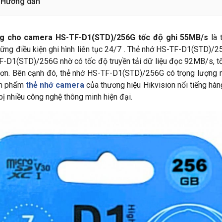
Hướng dẫn
g cho camera HS-TF-D1(STD)/256G tốc độ ghi 55MB/s
là 
ng điều kiện ghi hình liên tục 24/7 . Thẻ nhớ HS-TF-D1(STD)/
-TF-D1(STD)/256G nhờ có tốc độ truyền tải dữ liệu đọc 92MB/s,
hơn. Bên cạnh đó, thẻ nhớ HS-TF-D1(STD)/256G có trọng lượng 
ản phẩm
thẻ nhớ camera
của thương hiệu Hikvision nổi tiếng hàn
ị nhiều công nghệ thông minh hiện đại.