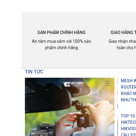
SẢN PHẨM CHÍNH HÃNG
GIAO HÀNG 
An tâm mua sắm với 100% sản
Giao nhận cha
phẩm chính hãng
toàn cho 
TIN TỨC
MESH W
ROUTER
KHÁC 
NHƯ TH
TOP 10
HIKTEC
HIKVIS
CẦU 20