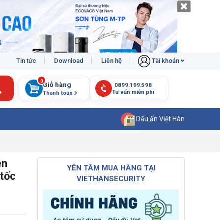
Tin tức
Download
Liên hệ
Tài khoản
0
Giỏ hàng
Thanh toán
Dấu ấn Việt Hàn
ên
YÊN TÂM MUA HÀNG TẠI
ốc
VIETHANSECURITY