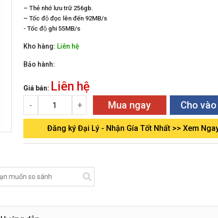
– Thẻ nhớ lưu trữ 256gb.
– Tốc độ đọc lên đến 92MB/s
- Tốc độ ghi 55MB/s
Kho hàng:
Liên hệ
Bảo hành:
Liên hệ
Giá bán:
Mua ngay
Cho vào
-
+
Đăng ký Đại Lý - Nhận Gía Tốt Nhất >> Xem Nga