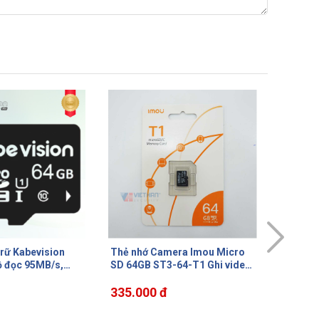
era Imou Micro
Thẻ nhớ micro SD 256GB
Thẻ nhớ
-64-T1 Ghi video
SanDisk Ultra SDSQUA4-
Sandisk
256G-GN6MN tốc độ đọc 150
100Mb/s
MB/s
1.040.000 đ
cho cam
475.0