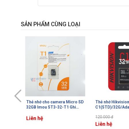
SẢN PHẨM CÙNG LOẠI
icro SD
Thẻ nhớ Hikvision HS-TF-
Thẻ nhớ lưu trữ Kabevision
 Ghi
C1(STD)/32G/Adapter 32GB,
128GB, Tốc độ đọ
tốc độ đọc 45MB/s, tốc độ ghi
MB/s, Tốc độ ghi 
120.000 đ
11MB/s
MB/s, TBW 66TB
Liên hệ
Liên hệ