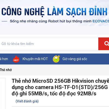
ãi hơn
Khuyến mãi HOT
Giờ vàng giá sốc
Thẻ nhớ
Thẻ nhớ MicroSD 256GB Hikvision chuy
dụng cho camera HS-TF-D1(STD)/256G t
độ ghi 55MB/s, tốc độ đọc 92MB/s
(Viết đánh giá)