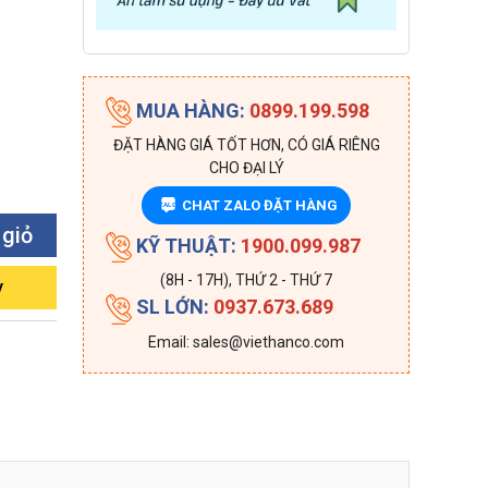
MUA HÀNG:
0899.199.598
ĐẶT HÀNG GIÁ TỐT HƠN, CÓ GIÁ RIÊNG
CHO ĐẠI LÝ
CHAT ZALO ĐẶT HÀNG
ZALO
 giỏ
KỸ THUẬT:
1900.099.987
(8H - 17H), THỨ 2 - THỨ 7
y
SL LỚN:
0937.673.689
Email: sales@viethanco.com