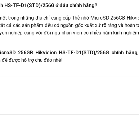
nh HS-TF-D1(STD)/256G ở đâu chính hãng?
 một trong những địa chỉ cung cấp Thẻ nhớ MicroSD 256GB Hikv
 tất cả các sản phẩm đều có nguồn gốc xuất xứ rõ ràng và hoàn t
ên nghiệp cùng với đội ngũ nhân viên có nhiều năm kinh nghiệ
croSD 256GB Hikvision HS-TF-D1(STD)/256G chính hãng
n để được hỗ trợ chu đáo nhé!