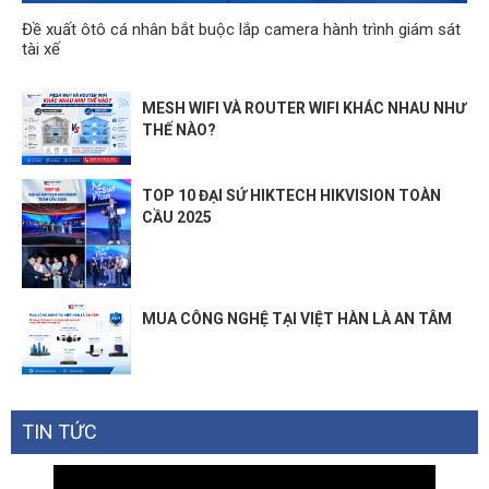
Đề xuất ôtô cá nhân bắt buộc lắp camera hành trình giám sát
tài xế
MESH WIFI VÀ ROUTER WIFI KHÁC NHAU NHƯ
THẾ NÀO?
TOP 10 ĐẠI SỨ HIKTECH HIKVISION TOÀN
CẦU 2025
MUA CÔNG NGHỆ TẠI VIỆT HÀN LÀ AN TÂM
TIN TỨC