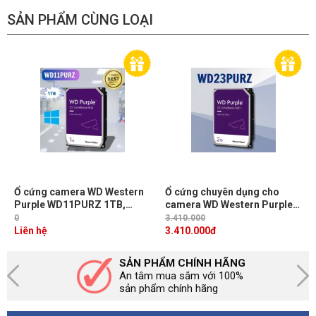
SẢN PHẨM CÙNG LOẠI
Ổ cứng camera WD Western
Ổ cứng chuyên dụng cho
Purple WD11PURZ 1TB,
camera WD Western Purple
SATA 3, 64MB Cache, Vòng
WD23PURZ 2TB, SATA 3,
0
3.410.000
quay 5400RPM
vòng quay 5400RPM
Liên hệ
3.410.000
đ
SẢN PHẨM CHÍNH HÃNG
An tâm mua sắm với 100%
sản phẩm chính hãng