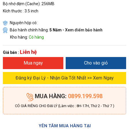
Bộ nhớ đệm (Cache): 256MB
Kích thước : 3.5 inch
Nguyên hộp có:
Bảo hành chính hãng:
5 Năm -
Xem điểm bảo hành
Kho hàng:
Có hàng
Liên hệ
Giá bán :
Mua ngay
Cho vào giỏ
Đăng ký Đại Lý - Nhận Gía Tốt Nhất >> Xem Ngay
MUA HÀNG:
0899.199.598
CÓ GIÁ RIÊNG CHO ĐẠI LÝ (Làm việc : 8H-17H, Thứ 2 - Thứ 7 )
YÊN TÂM MUA HÀNG TẠI