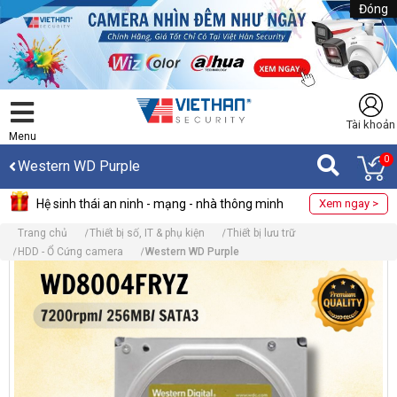
Đóng
Tài khoản
Menu
0
Western WD Purple
Hệ sinh thái an ninh - mạng - nhà thông minh
Xem ngay >
Trang chủ
Thiết bị số, IT & phụ kiện
Thiết bị lưu trữ
HDD - Ổ Cứng camera
Western WD Purple