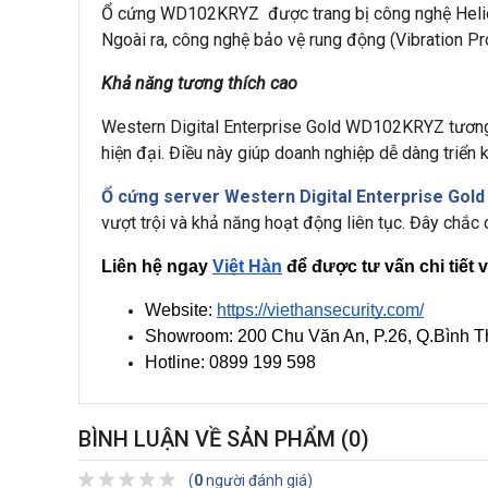
Ổ cứng WD102KRYZ được trang bị công nghệ HelioSe
Ngoài ra, công nghệ bảo vệ rung động (Vibration Pr
Khả năng tương thích cao
Western Digital Enterprise Gold WD102KRYZ tương t
hiện đại. Điều này giúp doanh nghiệp dễ dàng triển 
Ổ cứng server Western Digital Enterprise Go
vượt trội và khả năng hoạt động liên tục. Đây chắc
Liên hệ ngay
Việt Hàn
 để được tư vấn chi tiết 
Website: 
https://viethansecurity.com/
Showroom: 200 Chu Văn An, P.26, Q.Bình
Hotline: 0899 199 598
BÌNH LUẬN VỀ SẢN PHẨM
(0)
(
0
người đánh giá)