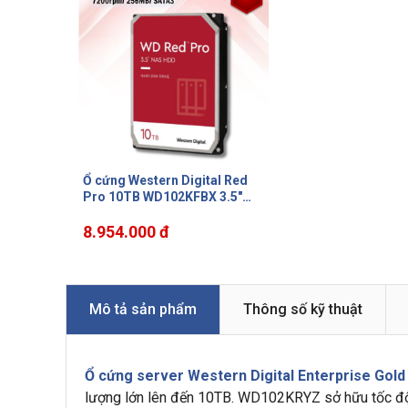
Ổ cứng Western Digital Red
Pro 10TB WD102KFBX 3.5"
SATA 3/ 256MB Cache/
7200RPM
8.954.000 đ
Mô tả sản phẩm
Thông số kỹ thuật
Ổ cứng server Western Digital Enterprise Go
lượng lớn lên đến 10TB. WD102KRYZ sở hữu tốc đ