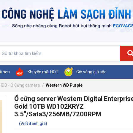
ãi hơn
Khuyến mãi HOT
Giờ vàng giá sốc
HDD - Ổ Cứng camera
Western WD Purple
Ổ cứng server Western Digital Enterpris
Gold 10TB WD102KRYZ
3.5"/Sata3/256MB/7200RPM
(Viết đánh giá)