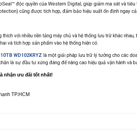
al™ độc quyền của Western Digital, giúp giảm ma sát và tiêu th
otection) cũng được tích hợp, đảm bảo hiệu suất ổn định ngay cả
hích với nhiều nền tảng máy chủ và hệ thống lưu trữ khác nhau,
khai và tích hợp sản phẩm vào hệ thống hiện có.
ld 10TB WD102KRYZ
là một giải pháp lưu trữ lý tưởng cho các do
 chắn là sự đầu tư xứng đáng để nâng cao hiệu quả vận hành và bả
và nhận ưu đãi tốt nhất!
 Thạnh TP.HCM