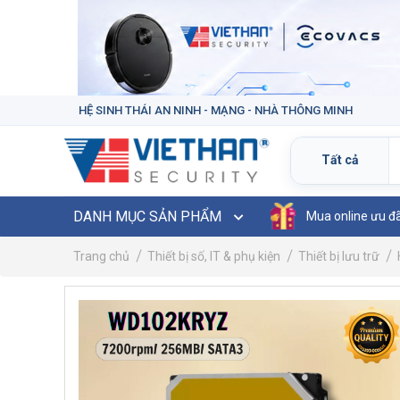
HỆ SINH THÁI AN NINH - MẠNG - NHÀ THÔNG MINH
DANH MỤC SẢN PHẨM
Mua online ưu đ
Trang chủ
Thiết bị số, IT & phụ kiện
Thiết bị lưu trữ