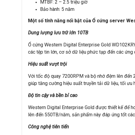
MTBF: 2 – 2.5 triệu giờ
Bảo hành: 5 năm
Một số tính năng nổi bật của Ổ cứng server W
Dung lượng lưu trữ lớn 10TB
Ổ cứng Western Digital Enterprise Gold WD102KRYZ 
các tệp tin lớn, cơ sở dữ liệu phức tạp đến các ứn
Hiệu suất vượt trội
Với tốc độ quay 7200RPM và bộ nhớ đệm lên đến 25
giúp tăng cường hiệu suất truyền tải dữ liệu, tối ưu
Độ tin cậy và bền bỉ cao
Western Digital Enterprise Gold được thiết kế để h
lên đến 550TB/năm, sản phẩm này đáp ứng tốt các y
Công nghệ tiên tiến