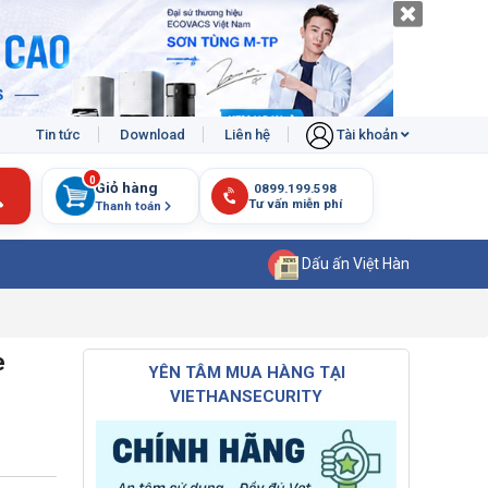
Tin tức
Download
Liên hệ
Tài khoản
0
Giỏ hàng
Thanh toán
Dấu ấn Việt Hàn
e
YÊN TÂM MUA HÀNG TẠI
VIETHANSECURITY