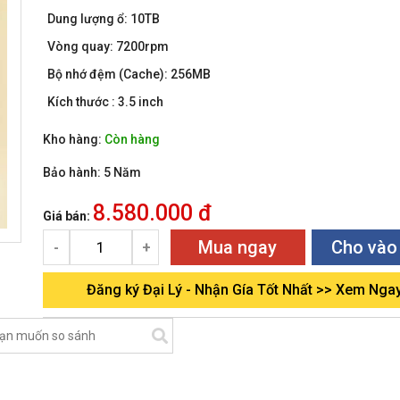
Dung lượng ổ: 10TB
Vòng quay: 7200rpm
Bộ nhớ đệm (Cache): 256MB
Kích thước : 3.5 inch
Kho hàng:
Còn hàng
Bảo hành:
5 Năm
8.580.000 đ
Giá bán:
Mua ngay
Cho vào
-
+
Đăng ký Đại Lý - Nhận Gía Tốt Nhất >> Xem Nga