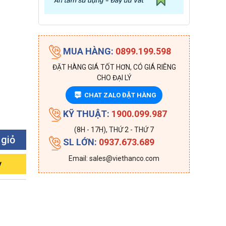
MUA HÀNG:
0899.199.598
ĐẶT HÀNG GIÁ TỐT HƠN, CÓ GIÁ RIÊNG
CHO ĐẠI LÝ
CHAT ZALO ĐẶT HÀNG
ZALO
KỸ THUẬT:
1900.099.987
(8H - 17H), THỨ 2 - THỨ 7
 giỏ
SL LỚN:
0937.673.689
Email: sales@viethanco.com
y