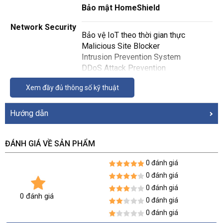
Bảo mật HomeShield
Network Security
Bảo vệ IoT theo thời gian thực
Malicious Site Blocker
Intrusion Prevention System
DDoS Attack Prevention
Home Network Scanner
Xem đầy đủ thông số kỹ thuật
1× mạng khách 5 GHz
Guest Network
1× mạng khách 2.4 GHz
Hướng dẫn
• Open VPN Server
VPN Server
• PPTP VPN Server
• L2TP VPN Server
ĐÁNH GIÁ VỀ SẢN PHẨM
• Open VPN Client
VPN Client
• PPTP VPN Client
0 đánh giá
• L2TP VPN Client
0 đánh giá
WPA-cá nhân
0 đánh giá
WiFi Encryption
WPA2-cá nhân
0 đánh giá
0 đánh giá
WPA3-cá nhân
0 đánh giá
WI-FI