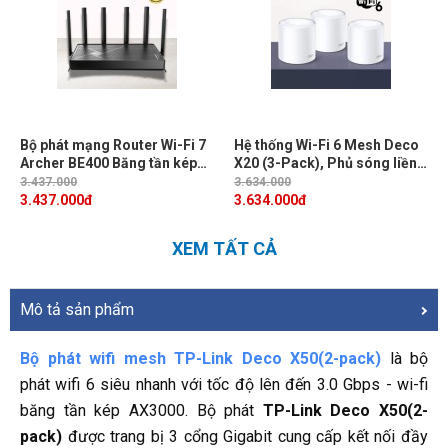
Bộ phát mạng Router Wi-Fi 7
Hệ thống Wi-Fi 6 Mesh Deco
Archer BE400 Băng tần kép
X20 (3-Pack), Phủ sóng liền
BE6500, Độ truyền cao, Độ
mạch, Một mạng thống nhất,
3.437.000
3.634.000
bao phủ tối đa.
Kết nối nhiều thiết bị
3.437.000
đ
3.634.000
đ
XEM TẤT CẢ
Mô tả sản phẩm
Bộ phát wifi mesh TP-Link Deco X50(2-pack)
là bộ
phát wifi 6 siêu nhanh với tốc độ lên đến 3.0 Gbps - wi-fi
băng tần kép AX3000. Bộ phát
TP-Link Deco X50(2-
pack)
được trang bị 3 cổng Gigabit cung cấp kết nối đầy