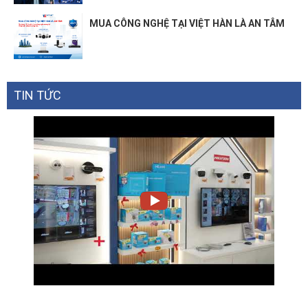
Protocols
IPv6
MUA CÔNG NGHỆ TẠI VIỆT HÀN LÀ AN TÂM
Service Kits
HomeShield
Quyền kiểm soát của phụ huynh
HomeShield
TIN TỨC
Cấu hình Tùy chỉnh
Thư viện bộ lọc nội dung chuyên
nghiệp
Thời gian cho gia đình
Parental Controls
Giờ đi ngủ
Giờ tắt
Phần thưởng thời gian
Xếp hạng thời gian trực tuyến dành
cho gia đình
Tạm dừng Internet
Báo cáo hàng tuần và hàng tháng
IP Động
IP Tĩnh
WAN Types
PPPoE
PPTP