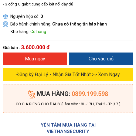
- 3 cổng Gigabit cung cấp kết nối đầy đủ
Nguyên hộp có:
0
Bảo hành chính hãng:
Chưa có thông tin bảo hành
Kho hàng:
Có hàng
3.600.000 đ
Giá bán :
Mua ngay
Cho vào giỏ
Đăng ký Đại Lý - Nhận Gía Tốt Nhất >> Xem Ngay
MUA HÀNG:
0899.199.598
CÓ GIÁ RIÊNG CHO ĐẠI LÝ (Làm việc : 8H-17H, Thứ 2 - Thứ 7 )
YÊN TÂM MUA HÀNG TẠI
VIETHANSECURITY