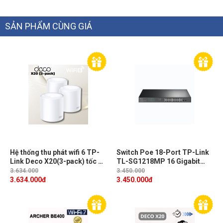
SẢN PHẨM CÙNG GIÁ
Hệ thống thu phát wifi 6 TP-
Switch Poe 18-Port TP-Link
Link Deco X20(3-pack) tốc độ
TL-SG1218MP 16 Gigabit
lên đến 1,800 Mbps, Công
PoE+ Ports, 2× Gigabit
3.634.000
3.450.000
nghệ OFDMA và MU-MIMO
3.634.000
đ
3.450.000
đ