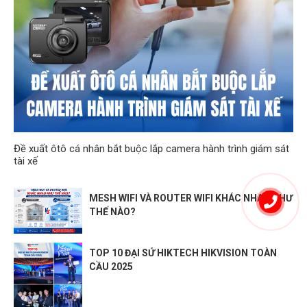
khách WiFi 6
4 Luồng
Nhiều băng thông cho các thiết bị
được kết nối
Chế độ Router
Working Modes
Chế độ Điểm truy cập
HARDWARE
Button
Nút Reset
3 cổng Gigabit
Đề xuất ôtô cá nhân bắt buộc lắp camera hành trình giám sát
tài xế
Ethernet Ports
*trên mỗi Deco
Hỗ trợ WAN/LAN auto-sensing
MESH WIFI VÀ ROUTER WIFI KHÁC NHAU NHƯ
SOFTWARE
THẾ NÀO?
• Reboot Schedule
• Tapo/Kasa onboarding
Advanced
TOP 10 ĐẠI SỨ HIKTECH HIKVISION TOÀN
• IoT network & Device Isolation
Features
CẦU 2025
• Static Router Function
• Node/Band Connection Preference
IPv4