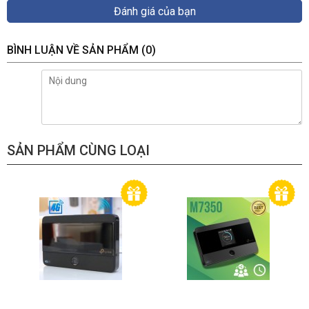
Wi-Fi 6
Đánh giá của bạn
Standards
IEEE 802.11ax/ac/n/a 5 GHz
IEEE 802.11ax/n/b/g 2.4 GHz
BÌNH LUẬN VỀ SẢN PHẨM
(0)
AX3000
WiFi Speeds
5 GHz: 2402 Mbps (802.11ax, HE160)
2.4 GHz: 574 Mbps (802.11ax)
Nhà 1-3 Phòng Ngủ (1-thiết bị)
Công nghệ Mesh TP-Link
SẢN PHẨM CÙNG LOẠI
Mạng hỗ trợ Ethernet tùy chọn hoạt
động cùng nhau để liên kết các thiết
bị Deco để cung cấp vùng phủ sóng
liền mạch
AI-Driven Mesh
Tìm hiểu môi trường mạng một cách
thông minh để cung cấp Wi-Fi lý
WiFi Range
tưởng duy nhất cho ngôi nhà của bạn
2× Ăng ten (ngầm)