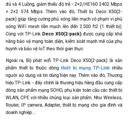
đủ và 4 Luồng, giảm thiểu độ trễ - 2×2/HE160 2402 Mbps
+ 2×2 574 Mbps. Thêm vào đó, Thiết bị Deco X50(2-
pack) giúp tăng cường phủ sóng liền mạch có phạm vi phủ
sóng WiFi mesh liền mạch lên đến 2.500 ft2 (1 thiết bị).
Cùng với TP-Link
Deco X50(2-pack)
được cung cấp khả
năng bảo vệ mạng toàn diện, kiểm soát mạnh mẽ của phụ
huynh và bảo vệ IoT theo thời gian thực
Ngoài ra, Bộ phát wifi TP-Link Deco X50(2-pack) là sản
phẩm thiết bị thuộc dòng
thiết bị mạng TP-Link
nhiều
người sử dụng và tin dùng hiện nay. Thêm vào đó, Thương
hiệu TP-Link - đây chính là thương hiệu hàng đầu cung cấp
dòng sản phẩm mạng SOHO, phụ kiện toàn cầu các thiết bị
WLAN, CPE với nhiều chủng loại sản phẩm. Như Wireless,
Router, IP camera, Adapter, thiết bị mạng cho gia đình và
doanh nghiệp....