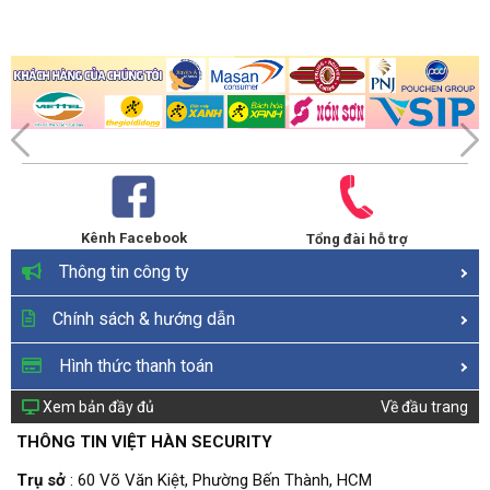
L2TP
HomeShield QoS
Quality of Service
Ưu tiên thiết bị
Nâng cấp firmware OTA
Cloud Service
ID TP-Link
DDNS
Cổng chuyển tiếp
NAT Forwarding
UPnP
Kênh Facebook
Tổng đài hỗ trợ
IGMP Proxy
Thông tin công ty
IGMP Snooping
IPTV
Bridge
Chính sách & hướng dẫn
Tag VLAN
Dành riêng địa chỉ
Hình thức thanh toán
DHCP
Danh sách máy khách DHCP
Máy chủ
Xem bản đầy đủ
Về đầu trang
DDNS
TP-Link
THÔNG TIN VIỆT HÀN SECURITY
Management
Ứng dụng Deco
Trụ sở
: 60 Võ Văn Kiệt, Phường Bến Thành, HCM
TEST DATA