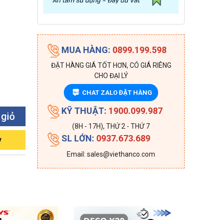
MUA HÀNG:
0899.199.598
ĐẶT HÀNG GIÁ TỐT HƠN, CÓ GIÁ RIÊNG
CHO ĐẠI LÝ
CHAT ZALO ĐẶT HÀNG
ZALO
KỸ THUẬT:
1900.099.987
 giỏ
(8H - 17H), THỨ 2 - THỨ 7
SL LỚN:
0937.673.689
y
Email: sales@viethanco.com