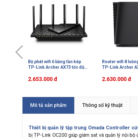
 kép
Router wifi 8 luồng, cổng 2.5G
Khung Rackmount
ốc độ
TP-Link Archer AX80 tốc độ
TL-FC1420 14-Slot
74 Mbps
đến 6.0 Gbps, Công nghệ
làm mát
ps trên
OFDMA và MU-MIMO
2.630.000 đ
2.647.000 đ
Mô tả sản phẩm
Thông số kỹ thuật
Thiết bị quản lý tập trung Omada Controller 
bị TP-Link OC200 giúp giám sat và quản lý nội bộ 