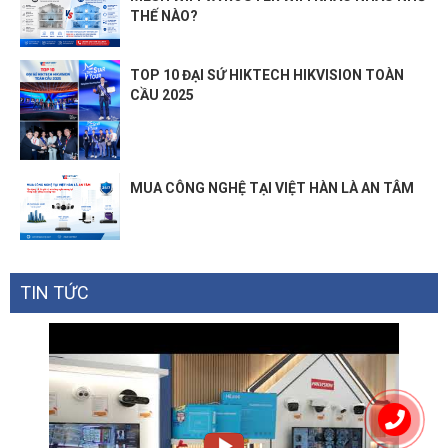
THẾ NÀO?
TOP 10 ĐẠI SỨ HIKTECH HIKVISION TOÀN
CẦU 2025
MUA CÔNG NGHỆ TẠI VIỆT HÀN LÀ AN TÂM
TIN TỨC