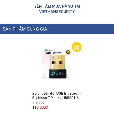
YÊN TÂM MUA HÀNG TẠI
VIETHANSECURITY
SẢN PHẨM CÙNG GIÁ
Bộ chuyển đổi USB Bluetooth
5.4 Nano TP-Link UB500 Hỗ
trợ tối đa 7 thiết bị cùng lúc,
110.000
Hệ điều hành Windows
110.000
đ
11/10/8.1/7