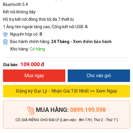
Bluetooth 5.4
Kết nối không dây
Hỗ trợ kết nối đồng thời tối đa 7 thiết bị
1 Ăng-ten ngoài tăng cao, Cổng kết nối USB-A
Nguyên hộp có:
0
Bảo hành chính hãng:
24 Tháng -
Xem điểm bảo hành
Kho hàng:
Có hàng
109.000 đ
Giá bán :
Mua ngay
Cho vào giỏ
Đăng ký Đại Lý - Nhận Gía Tốt Nhất >> Xem Ngay
MUA HÀNG:
0899.199.598
CÓ GIÁ RIÊNG CHO ĐẠI LÝ (Làm việc : 8H-17H, Thứ 2 - Thứ 7 )