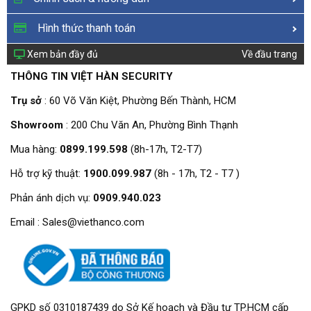
Hình thức thanh toán
Xem bản đầy đủ
Về đầu trang
THÔNG TIN VIỆT HÀN SECURITY
Trụ sở
: 60 Võ Văn Kiệt, Phường Bến Thành, HCM
Showroom
: 200 Chu Văn An, Phường Bình Thạnh
Mua hàng:
0899.199.598
(8h-17h, T2-T7)
Hỗ trợ kỹ thuật:
1900.099.987
(8h - 17h, T2 - T7 )
Phản ánh dịch vụ:
0909.940.023
Email : Sales@viethanco.com
GPKD số 0310187439 do Sở Kế hoạch và Đầu tư TP.HCM cấp