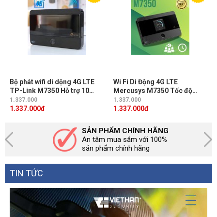
Bộ phát wifi di dộng 4G LTE
Wi Fi Di Động 4G LTE
TP-Link M7350 Hỗ trợ 10
Mercusys M7350 Tốc độ
thiết bị kết nối, Pin dung
150Mbps, Pin sạc 2000 mAH,
1.337.000
1.337.000
lượng 2000mAh
Màn hình màu TFT 1,4 inch,
1.337.000
đ
1.337.000
đ
Khe cắm thẻ nhớ Micro SD 32
GB
SẢN PHẨM CHÍNH HÃNG
An tâm mua sắm với 100%
sản phẩm chính hãng
TIN TỨC