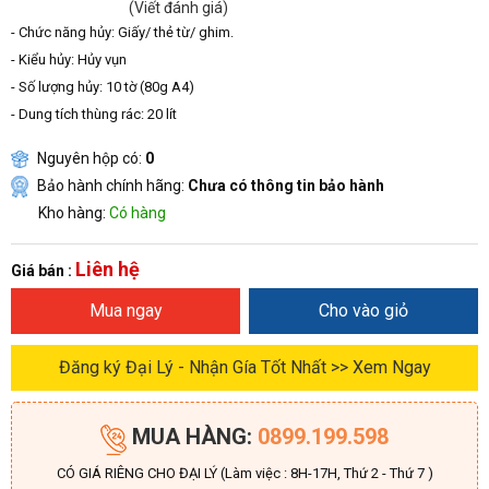
(Viết đánh giá)
- Chức năng hủy: Giấy/ thẻ từ/ ghim.
- Kiểu hủy: Hủy vụn
- Số lượng hủy: 10 tờ (80g A4)
- Dung tích thùng rác: 20 lít
Nguyên hộp có:
0
Bảo hành chính hãng:
Chưa có thông tin bảo hành
Kho hàng:
Có hàng
Liên hệ
Giá bán :
Mua ngay
Cho vào giỏ
Đăng ký Đại Lý - Nhận Gía Tốt Nhất >> Xem Ngay
MUA HÀNG:
0899.199.598
CÓ GIÁ RIÊNG CHO ĐẠI LÝ (Làm việc : 8H-17H, Thứ 2 - Thứ 7 )