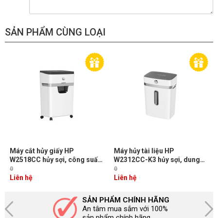
SẢN PHẨM CÙNG LOẠI
Máy cắt hủy giấy HP
Máy hủy tài liệu HP
W2518CC hủy sợi, công suất
W2312CC-K3 hủy sợi, dung
hủy 18 tờ, dung tích 25 lít, độ
tích 23 lít, công suất hủy 12
0
0
ồn 65dB
tờ, độ ồn 65dB
Liên hệ
Liên hệ
SẢN PHẨM CHÍNH HÃNG
An tâm mua sắm với 100%
sản phẩm chính hãng