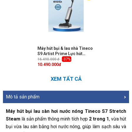
Máy hút bụi & lau nhà Tineco
S9 Artist Prime Lực hút
18000Pa, Nằm phẳng 180 độ
-37%
16.490.000 đ
10.490.000
đ
XEM TẤT CẢ
Mô tả sản phẩm
Máy hút bụi lau sàn hơi nước nóng Tineco S7 Stretch
Steam
là sản phẩm thông minh tích hợp
2 trong 1
, vừa hút
bụi vừa lau sàn bằng hơi nước nóng, giúp làm sạch sâu và