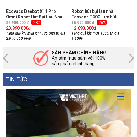
Ecovacs Deebot X11 Pro
Robot hút bụi lau nhà
Omni Robot Hút Bụi Lau Nhà,
Ecovacs T30C Lực hút
lực hút 19.500Pa
20.000Pa, Hoạt động tốt trên
-28%
-26%
32.900.000 đ
16.990.000 đ
mọi bề mặt
23.990.000
đ
12.690.000
đ
Tặng quà khi mua X11 Pro Omi trị giá
Tặng quà khi mua T30C trị giá
2.990.000 VNĐ
1.600K
SẢN PHẨM CHÍNH HÃNG
An tâm mua sắm với 100%
sản phẩm chính hãng
TIN TỨC