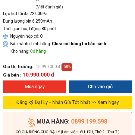
(Viết đánh giá)
Lực hút tối đa 22.000Pa
Dung lượng pin 6.250mAh
Thời gian hoạt động 80 phút
Nguyên hộp có:
0
Bảo hành chính hãng:
Chưa có thông tin bảo hành
Kho hàng:
Có hàng
Giá thị trường:
16.990.000 đ
-35%
10.990.000 đ
Giá bán :
Mua ngay
Cho vào giỏ
Đăng ký Đại Lý - Nhận Gía Tốt Nhất >> Xem Ngay
MUA HÀNG:
0899.199.598
CÓ GIÁ RIÊNG CHO ĐẠI LÝ (Làm việc : 8H-17H, Thứ 2 - Thứ 7 )