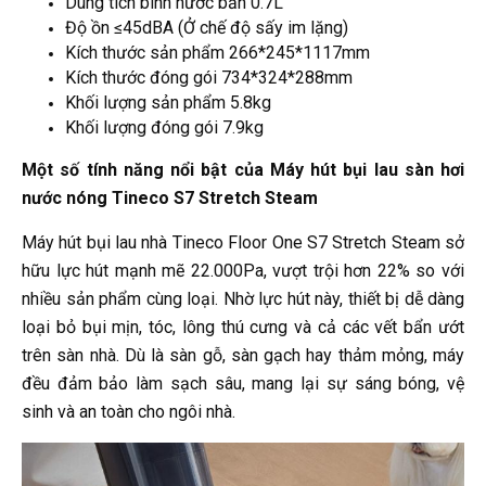
Dung tích bình nước bẩn 0.7L
Độ ồn ≤45dBA (Ở chế độ sấy im lặng)
Kích thước sản phẩm 266*245*1117mm
Kích thước đóng gói 734*324*288mm
Khối lượng sản phẩm 5.8kg
Khối lượng đóng gói 7.9kg
Một số tính năng nổi bật của Máy hút bụi lau sàn hơi
nước nóng Tineco S7 Stretch Steam
Máy hút bụi lau nhà Tineco Floor One S7 Stretch Steam sở
hữu lực hút mạnh mẽ 22.000Pa, vượt trội hơn 22% so với
nhiều sản phẩm cùng loại. Nhờ lực hút này, thiết bị dễ dàng
loại bỏ bụi mịn, tóc, lông thú cưng và cả các vết bẩn ướt
trên sàn nhà. Dù là sàn gỗ, sàn gạch hay thảm mỏng, máy
đều đảm bảo làm sạch sâu, mang lại sự sáng bóng, vệ
sinh và an toàn cho ngôi nhà.