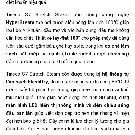
diệt khuẩn hiệu quả.
Tineco S7 Stretch Steam ứng dụng
công nghệ
HyperSteam
tạo hơi nước siêu nóng lên đến 160°C giúp
loại bỏ vi khuẩn, dầu mỡ và vết bẩn cứng đầu mà không
cần hóa chất. Thiết kế
lay-flat 180°
cho phép máy dễ dàng
luồn sâu dưới gầm bàn, ghế hay sofa, trong khi
cơ chế làm
sạch sát mép ba cạnh (Triple-sided edge cleaning)
đảm bảo không còn bụi khuất ở góc tường.
Tineco S7 Stretch Steam còn được trang bị
hệ thống tự
làm sạch FlashDry
, dùng nước nóng và khí nóng 85°C để
rửa – sấy bộ phận bên trong, giúp máy luôn sạch và khử
mùi hiệu quả. Thời gian hoạt động lên đến
80 phút
, cùng
màn hình LED hiển thị thông minh
và
đèn chiếu sáng
đầu bàn lăn
giúp việc dọn dẹp trở nên nhẹ nhàng và hiện
đại hơn bao giờ hết. Đây chính là lựa chọn lý tưởng cho gia
đình hiện đại – nơi
Tineco
không chỉ làm sạch mà còn