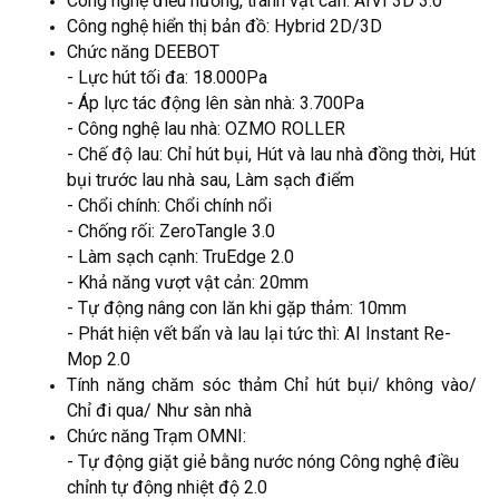
Công nghệ điều hướng, tránh vật cản: AIVI 3D 3.0
Công nghệ hiển thị bản đồ: Hybrid 2D/3D
Chức năng DEEBOT
- Lực hút tối đa: 18.000Pa
- Áp lực tác động lên sàn nhà: 3.700Pa
- Công nghệ lau nhà: OZMO ROLLER
- Chế độ lau: Chỉ hút bụi, Hút và lau nhà đồng thời, Hút
bụi trước lau nhà sau, Làm sạch điểm
- Chổi chính: Chổi chính nổi
- Chống rối: ZeroTangle 3.0
- Làm sạch cạnh: TruEdge 2.0
- Khả năng vượt vật cản: 20mm
- Tự động nâng con lăn khi gặp thảm: 10mm
- Phát hiện vết bẩn và lau lại tức thì: AI Instant Re-
Mop 2.0
Tính năng chăm sóc thảm Chỉ hút bụi/ không vào/
Chỉ đi qua/ Như sàn nhà
Chức năng Trạm OMNI:
- Tự động giặt giẻ bằng nước nóng Công nghệ điều
chỉnh tự động nhiệt độ 2.0