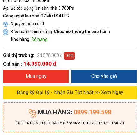
Lực hút tối đa 18.000Pa
Áp lực tác động lên sàn nhà 3.700Pa
Công nghệ lau nhà OZMO ROLLER
Nguyên hộp có:
0
Bảo hành chính hãng:
Chưa có thông tin bảo hành
Kho hàng:
Có hàng
Giá thị trường:
24.570.000 đ
-39%
14.990.000 đ
Giá bán :
Mua ngay
Cho vào giỏ
Đăng ký Đại Lý - Nhận Gía Tốt Nhất >> Xem Ngay
MUA HÀNG:
0899.199.598
CÓ GIÁ RIÊNG CHO ĐẠI LÝ (Làm việc : 8H-17H, Thứ 2 - Thứ 7 )