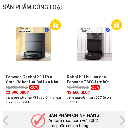
SẢN PHẨM CÙNG LOẠI
Ecovacs Deebot X11 Pro
Robot hút bụi lau nhà
Omni Robot Hút Bụi Lau Nhà,
Ecovacs T30C Lực hút
lực hút 19.500Pa
20.000Pa, Hoạt động tốt trên
-28%
-26%
32.900.000 đ
16.990.000 đ
mọi bề mặt
23.990.000
đ
12.690.000
đ
Tặng quà khi mua X11 Pro Omi trị giá
Tặng quà khi mua T30C trị giá
2.990.000 VNĐ
1.600K
SẢN PHẨM CHÍNH HÃNG
An tâm mua sắm với 100%
sản phẩm chính hãng