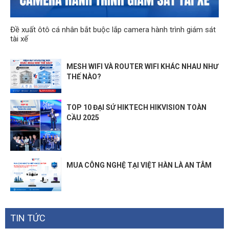
Đề xuất ôtô cá nhân bắt buộc lắp camera hành trình giám sát
tài xế
MESH WIFI VÀ ROUTER WIFI KHÁC NHAU NHƯ
THẾ NÀO?
TOP 10 ĐẠI SỨ HIKTECH HIKVISION TOÀN
CẦU 2025
MUA CÔNG NGHỆ TẠI VIỆT HÀN LÀ AN TÂM
TIN TỨC