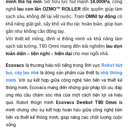
minh thế hệ mới.
Sở hữu lực hút mạnh
18.000Pa
, công
nghệ
lau con lăn OZMO™ ROLLER
độc quyền giúp làm
sạch sâu, không để lại vệt nước.
Trạm
OMNI tự động
có
khả năng giặt giẻ, sấy khô và thu rác hoàn toàn, giúp bạn
gần như không cần động tay.
Với thiết kế mỏng, định vị thông minh và khả năng làm
sạch sát tường, T80 Omni mang đến trải nghiệm
lau dọn
toàn diện – tiện nghi – hiện đại
cho mọi ngôi nhà.
Ecovacs
là thương hiệu nổi tiếng trong lĩnh vực
Robot hút
bụi, cây lau nhà
là dòng sản phẩm của thiết bị
nhà thông
minh
. Với sự kết hợp giữa công nghệ tiên tiến và thiết kế
thông minh, Ecovacs mang đến những giải pháp tối ưu, đáp
ứng nhu cầu chăm sóc nhà cửa một cách tiện lợi và hiệu
quả. Robot thôgn minh
Ecovacs Deebot T80 Omni
là
minh chứng cho sự kết hợp hoàn hảo giữa công nghệ tiên
tiến và thiết kế thông minh, giúp nâng cao chất lượng cuộc
sống.