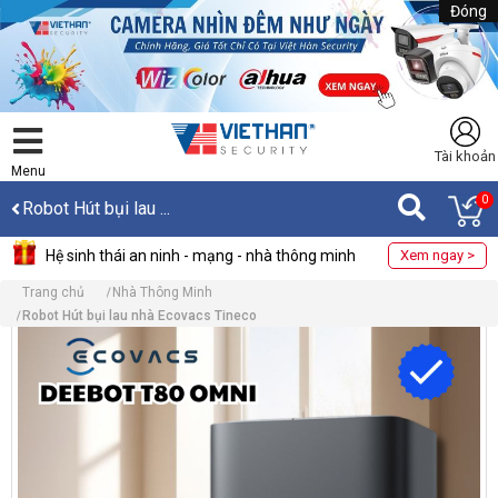
Đóng
Tài khoản
Menu
0
Robot Hút bụi lau ...
Hệ sinh thái an ninh - mạng - nhà thông minh
Xem ngay >
Trang chủ
Nhà Thông Minh
Robot Hút bụi lau nhà Ecovacs Tineco