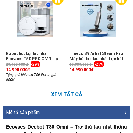
Robot hút bụi lau nhà
Tineco S9 Artist Steam Pro
Ecovacs T50 PRO OMNI Lực
Máy hút bụi lau nhà, Lực hút
hút 15000Pa, Pin 5200mah
22.000Pa
-29%
-25%
20.900.000 đ
19.900.000 đ
14.990.000
đ
14.990.000
đ
Tặng quà khi mua T50 Pro trị giá
850K
XEM TẤT CẢ
Mô tả sản phẩm
Ecovacs Deebot T80 Omni – Trợ thủ lau nhà thông