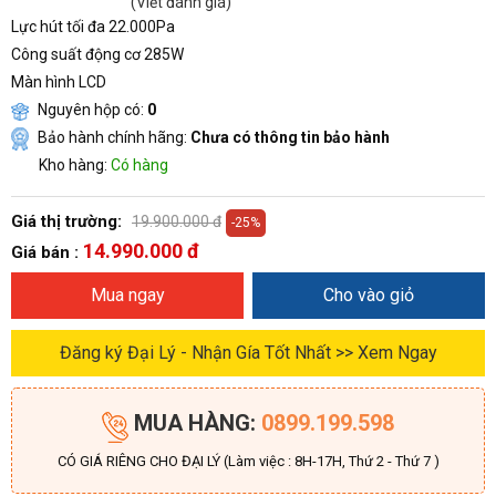
(Viết đánh giá)
Lực hút tối đa 22.000Pa
Công suất động cơ 285W
Màn hình LCD
Nguyên hộp có:
0
Bảo hành chính hãng:
Chưa có thông tin bảo hành
Kho hàng:
Có hàng
Giá thị trường:
19.900.000 đ
-25%
14.990.000 đ
Giá bán :
Mua ngay
Cho vào giỏ
Đăng ký Đại Lý - Nhận Gía Tốt Nhất >> Xem Ngay
MUA HÀNG:
0899.199.598
CÓ GIÁ RIÊNG CHO ĐẠI LÝ (Làm việc : 8H-17H, Thứ 2 - Thứ 7 )