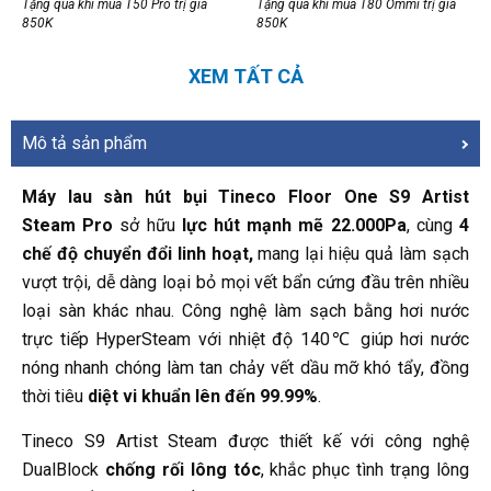
Tặng quà khi mua T50 Pro trị giá
Tặng quà khi mua T80 Ommi trị giá
850K
850K
XEM TẤT CẢ
Mô tả sản phẩm
Máy lau sàn hút bụi Tineco Floor One S9 Artist
Steam Pro
sở hữu
lực hút mạnh mẽ 22.000Pa
, cùng
4
chế độ chuyển đổi linh hoạt,
mang lại hiệu quả làm sạch
vượt trội, dễ dàng loại bỏ mọi vết bẩn cứng đầu trên nhiều
loại sàn khác nhau. Công nghệ làm sạch bằng hơi nước
trực tiếp HyperSteam với nhiệt độ 140℃ giúp hơi nước
nóng nhanh chóng làm tan chảy vết dầu mỡ khó tẩy, đồng
thời tiêu
diệt vi khuẩn lên đến 99.99%
.
Tineco S9 Artist Steam được thiết kế với công nghệ
DualBlock
chống rối lông tóc
, khắc phục tình trạng lông