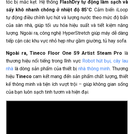
tóc bị mắc kẹt. Hệ thống
FlashDry tự động làm sạch và
sấy khô
nhanh chóng ở nhiệt độ 85°C
. Cảm biến iLoop
tự động điều chỉnh lực hút và lượng nước theo mức độ bẩn
của sàn nhà, giúp tối ưu hóa hiệu suất và tiết kiệm năng
lượng. Ngoài ra, công nghệ HyperStretch giúp máy dễ dàng
tiếp cận các khu vực nhỏ hẹp như gầm giường, tủ hay sofa.
Ngoài ra,
Tineco Floor One S9 Artist
Steam Pro
là
thương hiệu nổi tiếng trong lĩnh vực
Robot hút bụi, cây lau
nhà
là dòng sản phẩm của thiết bị
nhà thông minh
. Thương
hiệu
Tineco
cam kết mang đến sản phẩm chất lượng, thiết
kế thông minh và tiện ích vượt trội – giúp không gian sống
của bạn luôn sạch tinh tươm và hiện đại.