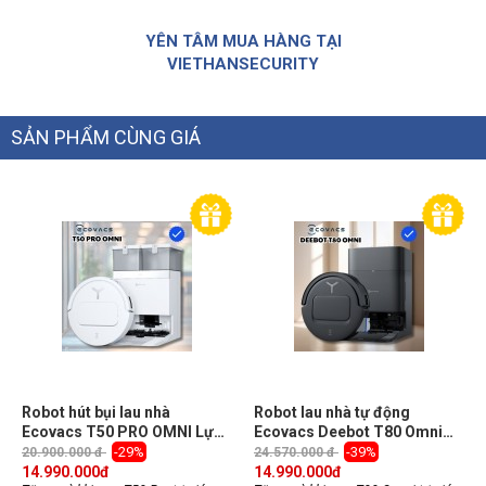
YÊN TÂM MUA HÀNG TẠI
VIETHANSECURITY
SẢN PHẨM CÙNG GIÁ
Robot hút bụi lau nhà
Robot lau nhà tự động
Ecovacs T50 PRO OMNI Lực
Ecovacs Deebot T80 Omni
hút 15000Pa, Pin 5200mah
Lực hút 18.000Pa, Chống rối
-29%
-39%
20.900.000 đ
24.570.000 đ
tóc
14.990.000
đ
14.990.000
đ