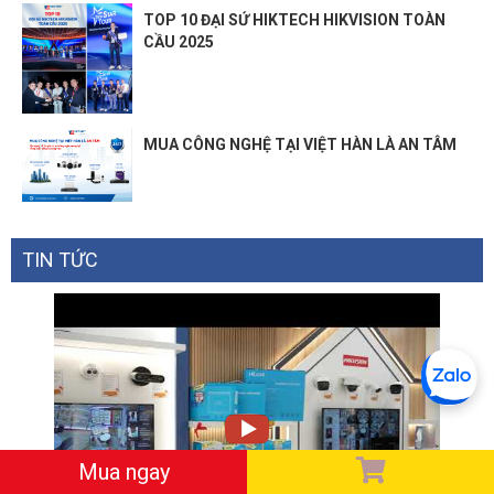
TOP 10 ĐẠI SỨ HIKTECH HIKVISION TOÀN
CẦU 2025
MUA CÔNG NGHỆ TẠI VIỆT HÀN LÀ AN TÂM
TIN TỨC
Mua ngay