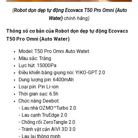
(
Robot dọn dẹp tự động Ecovacs T50 Pro Omni (Auto
Water)
chính hãng)
Thông
số cơ bản của
Robot dọn dẹp tự động Ecovacs
T50 Pro Omni (Auto Water)
Model: T50 Pro Omni Auto Watet
Màu sắc: Trắng
Lực hút: 15000Pa
Điều khiển bằng giọng nói: YIKO-GPT 2.0
Dung lượng pin: 6400mAh
Loại pin: Pin Li-ion
Thời gian sạc: 6.5h
Chức năng Deebot:
-
Lau nhà OZMO™Turbo 2.0
- Lau cạnh TruEdge 2.0
- Chống rối ZeroTangle 2.0
- Tránh vật cản AIVI 3D 3.0
- Lau lại thông minh