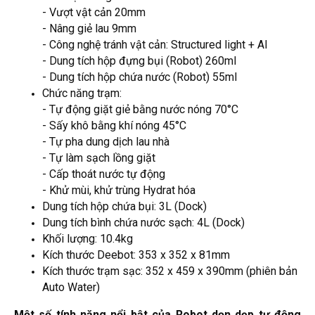
- Vượt vật cản 20mm
- Nâng giẻ lau 9mm
- Công nghệ tránh vật cản: Structured light + AI
- Dung tích hộp đựng bụi (Robot) 260ml
- Dung tích hộp chứa nước (Robot) 55ml
Chức năng trạm:
- Tự động giặt giẻ bằng nước nóng 70°C
- Sấy khô bằng khí nóng 45°C
- Tự pha dung dịch lau nhà
- Tự làm sạch lồng giặt
- Cấp thoát nước tự động
- Khử mùi, khử trùng Hydrat hóa
Dung tích hộp chứa bụi: 3L (Dock)
Dung tích bình chứa nước sạch: 4L (Dock)
Khối lượng: 10.4kg
Kích thước Deebot: 353 x 352 x 81mm
Kích thước trạm sạc: 352 x 459 x 390mm (phiên bản
Auto Water)
Một số tính năng nổi bật của
Robot dọn dẹp tự động