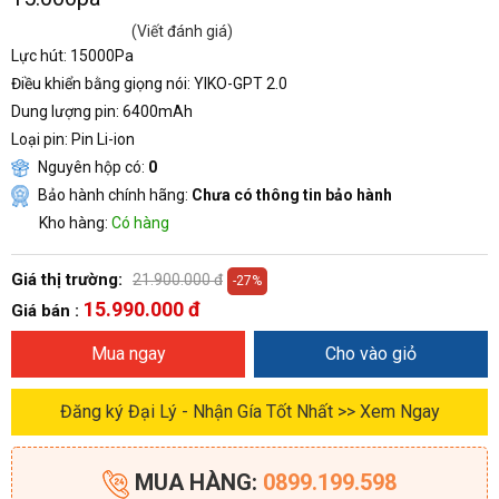
(Viết đánh giá)
Lực hút: 15000Pa
Điều khiển bằng giọng nói: YIKO-GPT 2.0
Dung lượng pin: 6400mAh
Loại pin: Pin Li-ion
Nguyên hộp có:
0
Bảo hành chính hãng:
Chưa có thông tin bảo hành
Kho hàng:
Có hàng
Giá thị trường:
21.900.000 đ
-27%
15.990.000 đ
Giá bán :
Mua ngay
Cho vào giỏ
Đăng ký Đại Lý - Nhận Gía Tốt Nhất >> Xem Ngay
MUA HÀNG:
0899.199.598