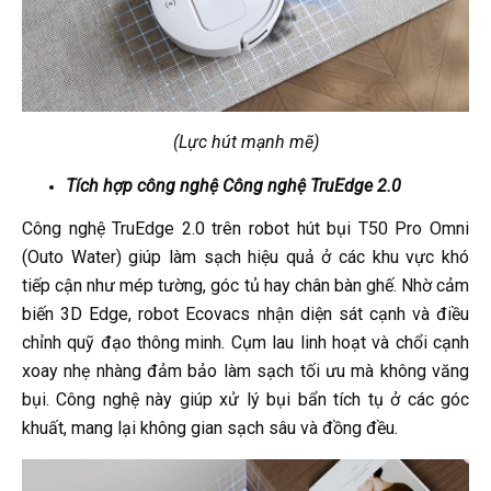
(Lực hút mạnh mẽ)
Tích hợp công nghệ Công nghệ TruEdge 2.0
Công nghệ TruEdge 2.0 trên robot hút bụi T50 Pro Omni
(Outo Water) giúp làm sạch hiệu quả ở các khu vực khó
tiếp cận như mép tường, góc tủ hay chân bàn ghế. Nhờ cảm
biến 3D Edge, robot Ecovacs nhận diện sát cạnh và điều
chỉnh quỹ đạo thông minh. Cụm lau linh hoạt và chổi cạnh
xoay nhẹ nhàng đảm bảo làm sạch tối ưu mà không văng
bụi. Công nghệ này giúp xử lý bụi bẩn tích tụ ở các góc
khuất, mang lại không gian sạch sâu và đồng đều.