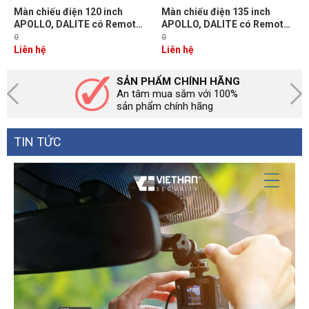
Màn chiếu điện 120 inch
Màn chiếu điện 135 inch
APOLLO, DALITE có Remote,
APOLLO, DALITE có Remote,
màn lớn không bị nối, tỷ lệ 1:1
màn lớn không bị nối, tỷ lệ 1:1
0
0
Liên hệ
Liên hệ
SẢN PHẨM CHÍNH HÃNG
An tâm mua sắm với 100%
sản phẩm chính hãng
TIN TỨC