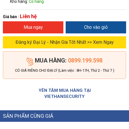
Kho hàng:
Có hàng
Liên hệ
Giá bán :
Mua ngay
Cho vào giỏ
Đăng ký Đại Lý - Nhận Gía Tốt Nhất >> Xem Ngay
MUA HÀNG:
0899.199.598
CÓ GIÁ RIÊNG CHO ĐẠI LÝ (Làm việc : 8H-17H, Thứ 2 - Thứ 7 )
YÊN TÂM MUA HÀNG TẠI
VIETHANSECURITY
SẢN PHẨM CÙNG GIÁ