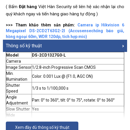
( Bấm
Đặt hàng
Việt Hàn Security sẽ liên hệ xác nhận lại cho
quý khách ngay và tiến hàng giao hàng tự động )
>>> Tham khảo thêm sản phẩm:
Camera ip Hikvision 6
Megapixel DS-2CD2T63G2-2I (Accusensechống báo giả,
hồng ngoại 60m, WDR 120dp, tích hợp mic)
Thông số kỹ thuật
Model
DS-2CD1327G0-L
Camera
Image Sensor
1/2.8-inch Progressive Scan CMOS
Min.
Color: 0.001 Lux @ (F1.0, AGC ON)
Illumination
Shutter
1/3 s to 1/100,000 s
Speed
Angle
Pan: 0° to 360°, tilt: 0° to 75°, rotate: 0° to 360°
Adjustment
Slow Shutter
Yes
Wide
Dynamic
Digital WDR
Range
Xem đầy đủ thông số kỹ thuật