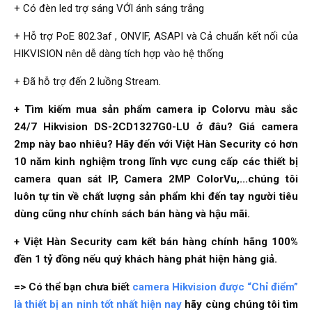
+ Có đèn led trợ sáng VỚI ánh sáng trắng
+ Hỗ trợ PoE 802.3af , ONVIF, ASAPI và Cả chuẩn kết nối của
HIKVISION nên dễ dàng tích hợp vào hệ thống
+ Đã hỗ trợ đến 2 luồng Stream.
+ Tìm kiếm mua sản phẩm camera ip Colorvu màu sắc
24/7 Hikvision DS-2CD1327G0-LU ở đâu?
Giá camera
2mp này bao nhiêu? Hãy đến với Việt Hàn Security có hơn
10 năm kinh nghiệm trong lĩnh vực cung cấp các thiết bị
camera quan sát IP, Camera 2MP ColorVu,...chúng tôi
luôn tự tin về chất lượng sản phẩm khi đến tay người tiêu
dùng cũng như chính sách bán hàng và hậu mãi.
+ Việt Hàn Security cam kết bán hàng chính hãng 100%
đền 1 tỷ đồng nếu quý khách hàng phát hiện hàng giả.
=> Có thể bạn chưa biết
camera Hikvision được “Chỉ điểm”
là thiết bị an ninh tốt nhất hiện nay
hãy cùng chúng tôi tìm