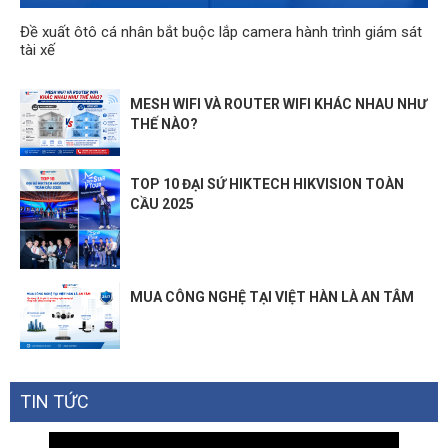
Đề xuất ôtô cá nhân bắt buộc lắp camera hành trình giám sát
tài xế
MESH WIFI VÀ ROUTER WIFI KHÁC NHAU NHƯ
THẾ NÀO?
TOP 10 ĐẠI SỨ HIKTECH HIKVISION TOÀN
CẦU 2025
MUA CÔNG NGHỆ TẠI VIỆT HÀN LÀ AN TÂM
TIN TỨC