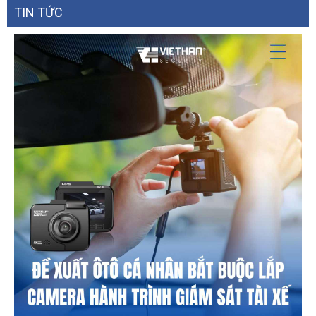
TIN TỨC
HTTP/HTTPS, TLS 1.2, WSSE and digest
authentication for ONVIF
Client
iVMS-4200, Hik-Connect, Hik-Central
Plug-in required live view: IE8, IE9, IE10, IE11
Web Browser
Local service: Chrome 57.0+, Firefox 52.0+