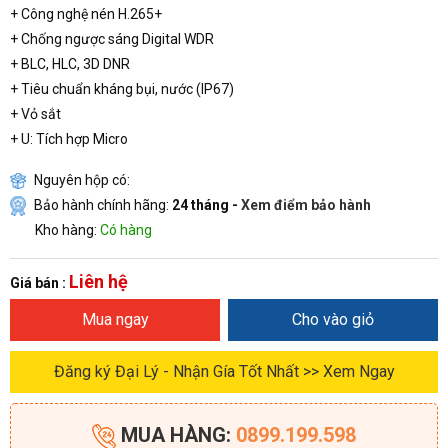
+ Công nghệ nén H.265+
+ Chống ngược sáng Digital WDR
+ BLC, HLC, 3D DNR
+ Tiêu chuẩn kháng bụi, nước (IP67)
+ Vỏ sắt
+ U: Tích hợp Micro
Nguyên hộp có:
Bảo hành chính hãng:
24 tháng -
Xem điểm bảo hành
Kho hàng:
Có hàng
Liên hệ
Giá bán :
Mua ngay
Cho vào giỏ
Đăng ký Đại Lý - Nhận Gía Tốt Nhất >> Xem Ngay
MUA HÀNG:
0899.199.598