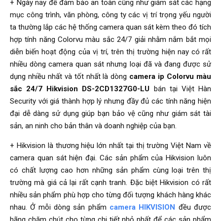
+ Ngày nay để đảm bảo an toàn cũng như giám sát các hạng
mục công trình, văn phòng, công ty các vị trí trọng yếu người
ta thường lắp các hệ thống camera quan sát kèm theo đó tích
hợp tính năng Colorvu màu sắc 24/7 giải nhằm nắm bắt mọi
diễn biến hoạt động của vị trí, trên thị trường hiện nay có rất
nhiều dòng camera quan sát nhưng loại đã và đang được sử
dụng nhiều nhất và tốt nhất là dòng
camera ip Colorvu màu
sắc 24/7 Hikvision DS-2CD1327G0-LU
bán tại Việt Hàn
Security với giá thành hợp lý nhưng đầy đủ các tính năng hiện
đại dễ dàng sử dụng giúp bạn bảo vệ cũng như giám sát tài
sản, an ninh cho bản thân và doanh nghiệp của bạn.
+ Hikvision là thương hiệu lớn nhất tại thị trường Việt Nam về
camera quan sát hiện đại. Các sản phẩm của Hikvision luôn
có chất lượng cao hơn những sản phẩm cùng loại trên thị
trường mà giá cả lại rất cạnh tranh. Đặc biệt Hikvision có rất
nhiều sản phẩm phù hợp cho từng đối tượng khách hàng khác
nhau. Ở mỗi dòng sản phẩm
camera HIKVISION
đều được
hãng chăm chút cho từng chi tiết nhỏ nhất để các sản phẩm