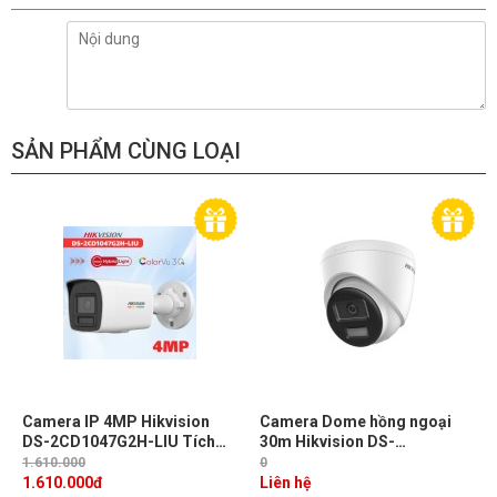
SẢN PHẨM CÙNG LOẠI
Camera IP 4MP Hikvision
Camera Dome hồng ngoại
DS-2CD1047G2H-LIU Tích
30m Hikvision DS-
hợp Mic, Ánh sáng trắng & IR
2CD1343G2-LIUF/SL 4MP,
1.610.000
0
30m, ColorVu ghi hình có
WDR 120dB, đàm thoại 2
1.610.000
đ
Liên hệ