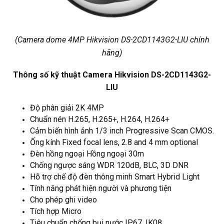
(Camera dome 4MP Hikvision DS-2CD1143G2-LIU chính
hãng)
Thông số kỹ thuật Camera Hikvision DS-2CD1143G2-
LIU
Độ phân giải 2K 4MP
Chuẩn nén H.265, H.265+, H.264, H.264+
Cảm biến hình ảnh 1/3 inch Progressive Scan CMOS.
Ống kính Fixed focal lens, 2.8 and 4 mm optional
Đèn hồng ngoại Hồng ngoại 30m
Chống ngược sáng WDR 120dB, BLC, 3D DNR
Hỗ trợ chế độ đèn thông minh Smart Hybrid Light
Tính năng phát hiện người và phương tiện
Cho phép ghi video
Tích hợp Micro
Tiêu chuẩn chống bụi nước IP67, IK08