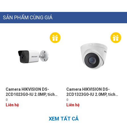
SẢN PHẨM CÙNG GIÁ
NEW
Camera HIKVISION DS-
Camera HIKVISION DS-
2CD1023G0-IU 2.0MP, tích
2CD1323G0-IU 2.0MP, tích
hợp mic thu âm, hồng ngoại
hợp mic thu âm, hồng ngoại
0
0
30m
30m
Liên hệ
Liên hệ
XEM TẤT CẢ