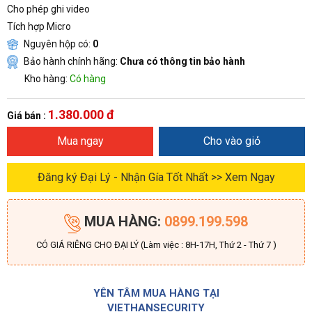
Cho phép ghi video
Tích hợp Micro
Nguyên hộp có:
0
Bảo hành chính hãng:
Chưa có thông tin bảo hành
Kho hàng:
Có hàng
1.380.000 đ
Giá bán :
Mua ngay
Cho vào giỏ
Đăng ký Đại Lý - Nhận Gía Tốt Nhất >> Xem Ngay
MUA HÀNG:
0899.199.598
CÓ GIÁ RIÊNG CHO ĐẠI LÝ (Làm việc : 8H-17H, Thứ 2 - Thứ 7 )
YÊN TÂM MUA HÀNG TẠI
VIETHANSECURITY